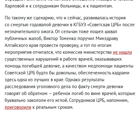
Харловой и к сотрудникам больницы
,
и к пациентам.
По такому же сценарию
,
что и сейчас
,
развивалась история
со смертью годовалой девочки в КГБУЗ «Советская ЦРБ» после
незначительного ожога. От сельчан тоже пошел шквал
публичных жалоб
,
Виктор Томенко поручил Минздраву
Алтайского края провести проверку
,
а тот по итогам
мероприятия отчитался
,
что комиссия министерства
не нашла
существенных нарушений в работе врачей
,
оказывавших
помощь погибшей девочке
,
а качеством медпомощи пациенты
Советской ЦРБ будто бы довольны
,
обеспеченность кадрами
здесь одна из лучших в крае.
Однако результаты
расследования уголовного дела по факту смерти девочки
говорят об обратном — ребенок погиб по вине врачей
,
которые
буквально закололи его иглой. Сотрудников ЦРБ
,
напомним
,
приговорили
к реальным срокам.