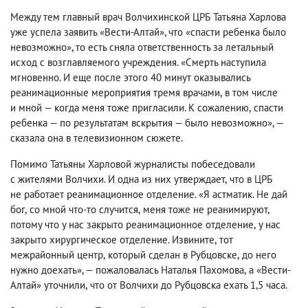
Между тем главный врач Волчихинской ЦРБ Татьяна Харлова
уже успела заявить «Вести-Алтай», что «спасти ребенка было
невозможно», то есть сняла ответственность за летальный
исход с возглавляемого учреждения. «Смерть наступила
мгновенно. И еще после этого 40 минут оказывались
реанимационные мероприятия тремя врачами
,
в том числе
и мной — когда меня тоже пригласили. К сожалению
,
спасти
ребенка — по результатам вскрытия — было невозможно», —
сказала она в телевизионном сюжете.
Помимо Татьяны Харловой журналисты побеседовали
с жителями Волчихи. И одна из них утверждает
,
что в ЦРБ
не работает реанимационное отделение. «Я астматик. Не дай
бог
,
со мной что-то случится
,
меня тоже не реанимируют
,
потому что у нас закрыто реанимационное отделение
,
у нас
закрыто хирургическое отделение. Извините
,
тот
межрайонный центр
,
который сделан в Рубцовске
,
до него
нужно доехать», — пожаловалась Наталья Пахомова
,
а «Вести-
Алтай» уточнили
,
что от Волчихи до Рубцовска ехать 1,5 часа.