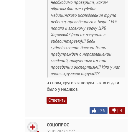
необходимо проверить, каким
образом данные судебно-
медицинского исследования трупа
ребенка, проведенного в Бюро СМЭ
попали к главному врачу ЦРБ
Харловой? (она их озвучила в
видеоинтервью)!!! Ведь
судмедэксперт должен быть
предупрежден о неразглашении
сведений, полученных им при
проведении экспертизы!!! Или у нас
опять круговая порука???
а снова, круговая порука. Так всегда и
было у медиков.
Ответить
|
26
|
4
СОЦОПРОС
31.01.2023 12:27