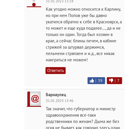
31.01.2023 13:18
Как угодно можно относится к Карлину,
но при нем Попов уже бы давно
укатился обратно к себе в Красноярск, а
то может и еще куда подалее…, да и не
только он один. Тогда был хозяин в
крае, а сейчас блины печем, в кабине
стрижей за штурвал держимся,
пельмени стряпаем и и.д., все никак
наиграться не можем!
Ответить
|
39
|
7
Барнаулец
31.01.2023 13:46
Так значит, что губернатор и министр
здравоохранения все-таки
родственники по женам? Дыма же без
огня не бывает, как говорил здесь один