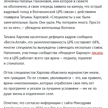
Землячка Натальи Пахомовой
,
имя которой в сюжете
на обозначено
,
в свою очередь заявила на камеру
,
что острый
кадровый голод в Волчихинской ЦРБ связан с действиями
главврача Татьяны Харловой. «Специалисты у нас были
замечательные. Были. Они ушли. Мы потеряли много. Просто
из-за нее», — убеждена жительница Волчихи.
Татьяна Харлова касательно дефицита кадров сообщила
«Вести-Алтай», что укомплектованность ЦРБ составляет 68%,
многие специалисты вынуждены совмещать несколько ставок.
Напомним
,
участница сообщества «Инцидент Барнаул»
писала
,
что в ЦРБ работает всего три врача — педиатр
,
терапевт
и стоматолог.
Отток специалистов Харлова объяснила журналистам иначе
,
чем граждане. По ее словам
,
уволившиеся — это
,
как правило
,
врачи-«миллионники», которые отработали свои пять лет
по программе и уехали за лучшими условиями — им не по
душе жизнь в отдаленном селе.
Отметим
,
что согласно информации с сайта Минздрава