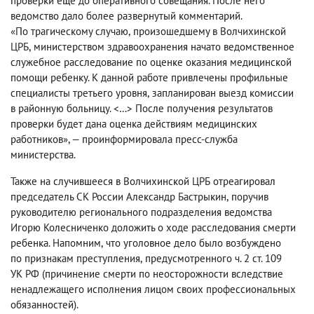
проверки еще до оперативного совещания. После него
ведомство дало более развернутый комментарий.
«По трагическому случаю
,
произошедшему в Волчихинской
ЦРБ
,
министерством здравоохранения начато ведомственное
служебное расследование по оценке оказания медицинской
помощи ребенку. К данной работе привлечены профильные
специалисты третьего уровня
,
запланирован выезд комиссии
в районную больницу. <…> После получения результатов
проверки будет дана оценка действиям медицинских
работников», — проинформировала пресс-служба
министерства.
Также на случившееся в Волчихинской ЦРБ отреагировал
председатель СК России Александр Бастрыкин
,
поручив
руководителю регионального подразделения ведомства
Игорю Колесниченко доложить о ходе расследования смерти
ребенка. Напомним
,
что уголовное дело было возбуждено
по признакам преступления
,
предусмотренного ч. 2 ст. 109
УК РФ
(
причинение смерти по неосторожности вследствие
ненадлежащего исполнения лицом своих профессиональных
обязанностей).