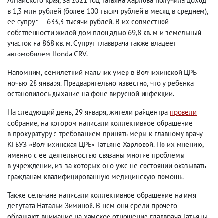
Алтайского края
,
за 2021 год Татьяна Харлова получила доход
в 1,3 млн рублей
(
более 100 тысяч рублей в месяц в среднем),
ее супруг — 633,3 тысячи рублей. В их совместной
собственности жилой дом площадью 69,8 кв. м и земельный
участок на 868 кв. м. Супруг главврача также владеет
автомобилем Honda CRV.
Напомним
,
семилетний мальчик умер в Волчихинской ЦРБ
ночью 28 января. Предварительно известно
,
что у ребенка
остановилось дыхание на фоне вирусной инфекции.
На следующий день
,
29 января
,
жители райцентра
провели
собрание
,
на котором написали коллективное обращение
в прокуратуру с требованием принять меры к главному врачу
КГБУЗ «Волчихинская ЦРБ» Татьяне Харловой. По их мнению
,
именно с ее деятельностью связаны многие проблемы
в учреждении
,
из-за которых оно уже не состоянии оказывать
гражданам квалифицированную медицинскую помощь.
Также сельчане написали коллективное обращение на имя
депутата Натальи Зиминой. В нем они среди прочего
обращают внимание на хамское отношение главврача Татьяны