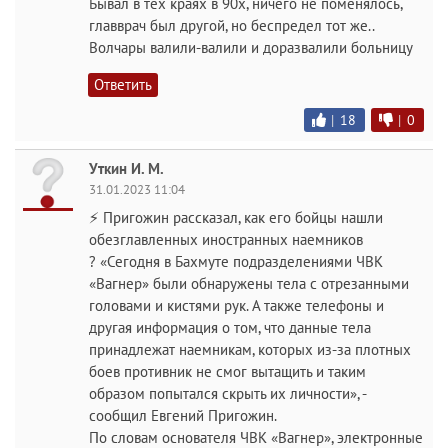
Бывал в тех краях в 90х, ничего не поменялось,
главврач был другой, но беспредел тот же..
Волчары валили-валили и доразвалили больницу
Ответить
|
18
|
0
Уткин И. М.
31.01.2023 11:04
⚡ Пригожин рассказал, как его бойцы нашли
обезглавленных иностранных наемников
? «Сегодня в Бахмуте подразделениями ЧВК
«Вагнер» были обнаружены тела с отрезанными
головами и кистями рук. А также телефоны и
другая информация о том, что данные тела
принадлежат наемникам, которых из-за плотных
боев противник не смог вытащить и таким
образом попытался скрыть их личности», -
сообщил Евгений Пригожин.
По словам основателя ЧВК «Вагнер», электронные