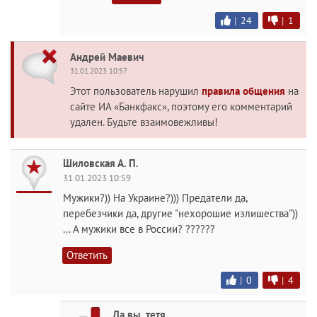
|
24
|
1
Андрей Маевич
31.01.2023 10:57
Этот пользователь нарушил
правила общения
на
сайте ИА «Банкфакс», поэтому его комментарий
удален. Будьте взаимовежливы!
Шиловская А. П.
31.01.2023 10:59
Мужики?)) На Украине?))) Предатели да,
перебезчики да, другие "нехорошие излишества"))
... А мужики все в России? ??????
Ответить
|
0
|
4
Да вы, тетя,