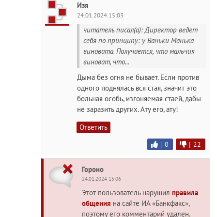
Изя
24.01.2024 15:03
читатель писал(а): Директор ведет
себя по принципу: у Ваньки Манька
виновата. Получается, что мальчик
виноват, что...
Дыма без огня не бывает. Если против
одного поднялась вся стая, значит это
больная особь, изгоняемая стаей, дабы
не заразить других. Ату его, ату!
Ответить
|
0
|
22
Гороно
24.01.2024 15:06
Этот пользователь нарушил
правила
общения
на сайте ИА «Банкфакс»,
поэтому его комментарий удален.