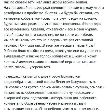
Так
,
по словам тети
,
мальчика якобы избили
толпой
.
На следующей день его родственники пришли в школу
,
чтобы
разобраться в проблеме. Учителя им будто бы сказали
,
что
намерены собрать комиссию по этому поводу
,
на которую
будут вызваны родители участников конфликта. «Но сегодня
все изменилось. Сказали
,
что записали все в свой журнал
,
в этой драке ничего такого нет
,
не до крови же избили.
Им объясняешь
,
что это не в первый же раз его толпой
избивают. Они сказали: „В этом же месяце в первый раз“.
Ребенок боится выйти из дома
,
потому что они на улице его
вылавливают и так же толпой избивают
,
в школу не хочет
ходить. А администрация и школьный персонал закрывает
на это глаза», — уверена тетя.
«Банкфакс» связался с директором
Войковской
среднеобразовательной школы
Денисом Канунниковым.
Он согласился кратко прокомментировать ситуацию
,
ссылаясь
на занятость. Собеседник пояснил
,
что ему необходимо
в короткий срок подготовить информацию для районного
комитета по образованию насчет мальчика в связи
с вышедшим постом.
«Этот ребенок учится в пятом классе.