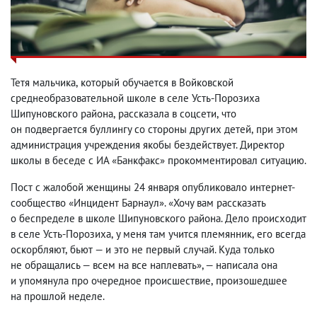
Тетя мальчика
,
который обучается в Войковской
среднеобразовательной школе в селе Усть-Порозиха
Шипуновского района
,
рассказала в соцсети
,
что
он подвергается буллингу со стороны других детей
,
при этом
администрация учреждения якобы бездействует. Директор
школы в беседе с ИА «Банкфакс» прокомментировал ситуацию.
Пост с жалобой женщины
24 января
опубликовало интернет-
сообщество «Инцидент Барнаул». «Хочу вам рассказать
о беспределе в школе Шипуновского района. Дело происходит
в селе Усть-Порозиха
,
у меня там учится племянник
,
его всегда
оскорбляют
,
бьют — и это не первый случай. Куда только
не обращались — всем на все наплевать», — написала она
и упомянула про очередное происшествие
,
произошедшее
на прошлой неделе.