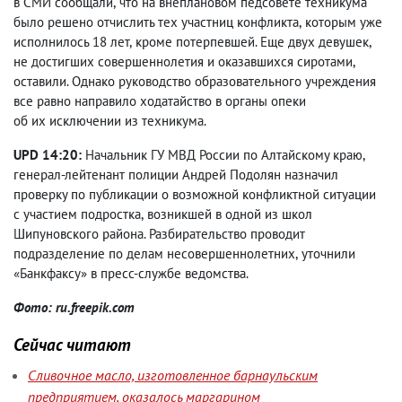
в СМИ сообщали
,
что на внеплановом педсовете техникума
было решено отчислить тех участниц конфликта
,
которым уже
исполнилось 18 лет
,
кроме потерпевшей. Еще двух девушек
,
не достигших совершеннолетия и оказавшихся сиротами
,
оставили. Однако руководство образовательного учреждения
все равно направило ходатайство в органы опеки
об их исключении из техникума.
UPD 14:20:
Начальник ГУ МВД России по Алтайскому краю
,
генерал-лейтенант полиции Андрей Подолян назначил
проверку по публикации о возможной конфликтной ситуации
с участием подростка
,
возникшей в одной из школ
Шипуновского района. Разбирательство проводит
подразделение по делам несовершеннолетних
,
уточнили
«Банкфаксу» в пресс-службе ведомства.
Фото: ru.freepik.com
Сейчас читают
Сливочное масло, изготовленное барнаульским
предприятием, оказалось маргарином