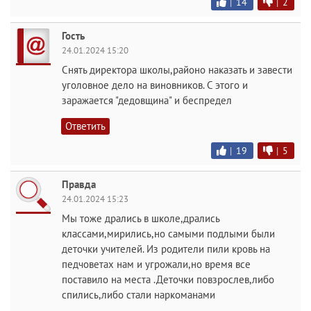
|
14
|
2
Гость
24.01.2024 15:20
Снять директора школы,районо наказать и завести
уголовное дело на виновников. С этого и
заражается "дедовщина" и беспредел
Ответить
|
19
|
5
Правда
24.01.2024 15:23
Мы тоже дрались в школе,дрались
классами,мирились,но самыми подлыми были
деточки учителей. Из родители пили кровь на
педчоветах нам и угрожали,но время все
поставило на места .Деточки повзрослев,либо
спились,либо стали наркоманами