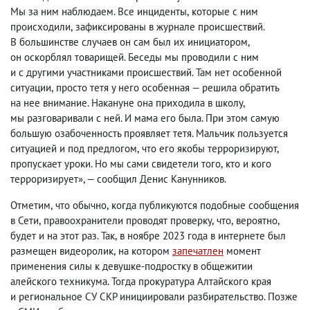
Мы за ним наблюдаем. Все инциденты
,
которые с ним
происходили
,
зафиксированы в журнале происшествий.
В большинстве случаев он сам был их инициатором
,
он оскорблял товарищей. Беседы мы проводили с ним
и с другими участниками происшествий. Там нет особенной
ситуации
,
просто тетя у него особенная — решила обратить
на нее внимание. Накануне она приходила в школу
,
мы разговаривали с ней. И мама его была. При этом самую
большую озабоченность проявляет тетя. Мальчик пользуется
ситуацией и под предлогом
,
что его якобы терроризируют
,
пропускает уроки. Но мы сами свидетели того
,
кто и кого
терроризирует», — сообщил Денис Канунников.
Отметим
,
что обычно
,
когда публикуются подобные сообщения
в Сети
,
правоохранители проводят проверку
,
что
,
вероятно
,
будет и на этот раз. Так
,
в ноябре 2023 года в интернете был
размещен видеоролик
,
на котором
запечатлен
момент
применения силы к девушке-подростку в общежитии
алейского техникума. Тогда прокуратура Алтайского края
и региональное СУ СКР инициировали разбирательство. Позже