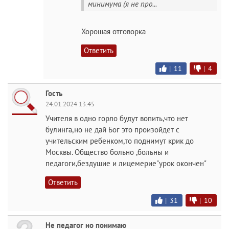
минимума (я не про...
Хорошая отговорка
Ответить
|
11
|
4
Гость
24.01.2024 13:45
Учителя в одно горло будут вопить,что нет
булинга,но не дай Бог это произойдет с
учительским ребенком,то поднимут крик до
Москвы. Общество больно ,больны и
педагоги,бездушие и лицемерие"урок окончен"
Ответить
|
31
|
10
Не педагог но понимаю