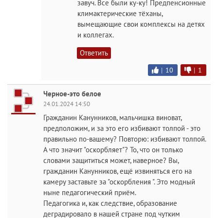
завуч. Все были ку-ку! Предпенсионные
климактерические тёханы,
вымещающие свои комплексы на детях
и коллегах.
Ответить
|
10
|
1
Черное-это белое
24.01.2024 14:50
Гражданин Канунников, мальчишка виноват,
предположим, и за это его избивают толпой - это
правильно по-вашему? Повторю: избивают толпой.
А что значит "оскорбляет"? То, что он только
словами защититься может, наверное? Вы,
гражданин Канунников, ещё извиняться его на
камеру заставьте за "оскорбления ". Это модный
ныне педагогический приём.
Педагогика и, как следствие, образование
деградировало в нашей стране под чутким