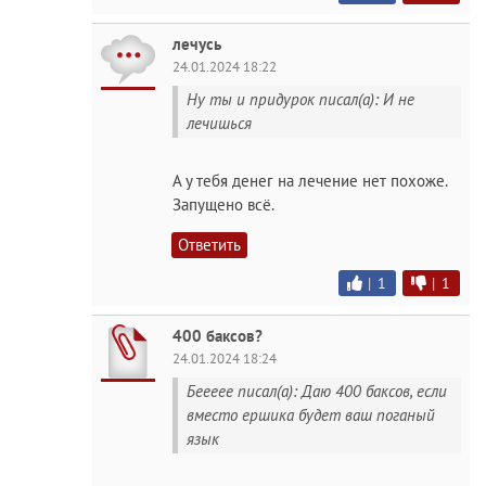
лечусь
24.01.2024 18:22
Ну ты и придурок писал(а): И не
лечишься
А у тебя денег на лечение нет похоже.
Запущено всё.
Ответить
|
1
|
1
400 баксов?
24.01.2024 18:24
Беееее писал(а): Даю 400 баксов, если
вместо ершика будет ваш поганый
язык