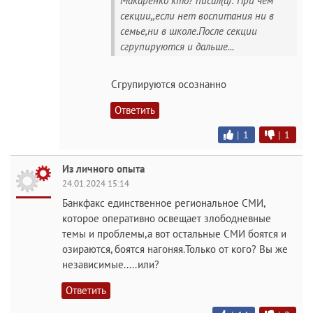
Макаренко кто? писал(а): При чем
секции,,если нет воспитания ни в
семье,ни в школе.После секции
сгрупируются и дальше...
Сгрупируются осознанно
Ответить
|
1
|
1
Из личного опыта
24.01.2024 15:14
Банкфакс единственное региональное СМИ,
которое оперативно освещает злободневные
темы и проблемы,а вот остальные СМИ боятся и
озираются, боятся нагоняя.Только от кого? Вы же
независимые.....или?
Ответить