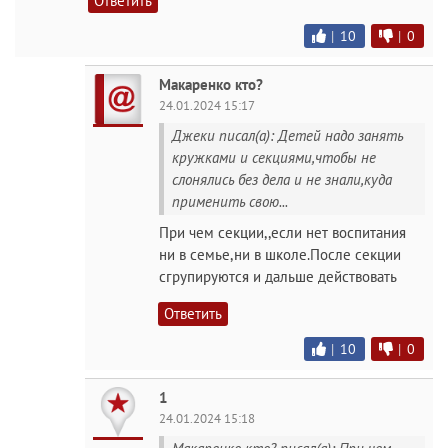
Ответить
|
10
|
0
Макаренко кто?
24.01.2024 15:17
Джеки писал(а): Детей надо занять
кружками и секциями,чтобы не
слонялись без дела и не знали,куда
применить свою...
При чем секции,,если нет воспитания
ни в семье,ни в школе.После секции
сгрупируются и дальше действовать
Ответить
|
10
|
0
1
24.01.2024 15:18