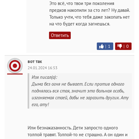
Это всё, что твои три поколения
предков накопили за сто лет? Ну давай.
Только учти, что тебя даже закопать нет
на что будет когда загнешься.
Ответить
|
1
|
0
вот так
24.01.2024 16:53
Изя писал(а):
Дыма без огня не бывает. Если против одного
поднялась вся стая, значит это больная особь,
изгоняемая стаей, дабы не заразить других. Ату
его, ату!
Или безнаказанность. Дети запросто одного
толпой травят. Толпой-то не страшно. А он один и