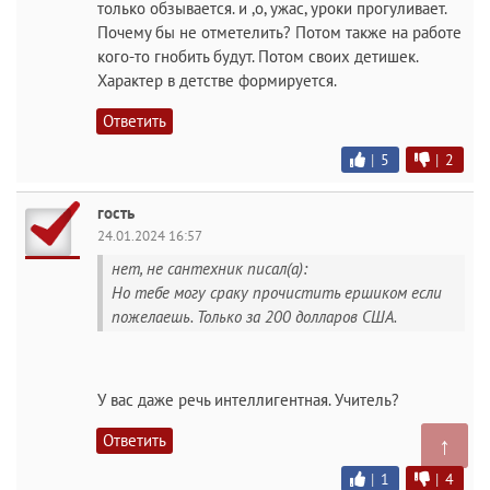
только обзывается. и ,о, ужас, уроки прогуливает.
Почему бы не отметелить? Потом также на работе
кого-то гнобить будут. Потом своих детишек.
Характер в детстве формируется.
Ответить
|
5
|
2
гость
24.01.2024 16:57
нет, не сантехник писал(а):
Но тебе могу сраку прочистить ершиком если
пожелаешь. Только за 200 долларов США.
У вас даже речь интеллигентная. Учитель?
Ответить
↑
|
1
|
4