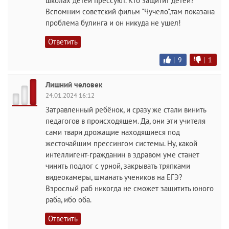
школах детей прессуют. Кто защитит детей?
Вспомним советский фильм "Чучело",там показана
проблема булинга и он никуда не ушел!
Ответить
|
9
|
1
Лишний человек
24.01.2024 16:12
Затравленный ребёнок, и сразу же стали винить
педагогов в происходящем. Да, они эти учителя
сами твари дрожащие находящиеся под
жесточайшим прессингом системы. Ну, какой
интеллигент-гражданин в здравом уме станет
чинить подлог с урной, закрывать тряпками
видеокамеры, шманать учеников на ЕГЭ?
Взрослый раб никогда не сможет защитить юного
раба, ибо оба.
Ответить