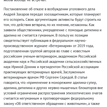
Постановление об отказе в возбуждении уголовного дела
Андрей Захаров передал зоозащитникам, которые планируют
его оспорить. Свою аргументацию активисты будут строить на
том, что действия ветврача, по их мнению, незаконны. Как
заявили общественники, умерщвление с помощью дитилина и
адилина не считается гуманным. В пользу их позиции
свидетельствует публикация в федеральном научно-
производственном журнале «Ветеринария» от 2019 года,
подготовленная группой авторов во главе с известным
российским ученым-ветеринаром, академиком Российской
академии наук и Российской академии сельскохозяйственных
наук Ириной Донник и президентом Российской ассоциации
практикующих ветеринарных врачей, Заслуженным
ветеринарным врачом РФ Сергеем Середой. В статье
говорится, что «применение в монорежиме адилина-супер,
адилина, дитилина и других нервно-мышечных блокаторов вне
условий ограничения распространения эпизоотических очагов
считается негуманным и противоречащим федеральному
закону «Об ответственном обращении с животными», а также