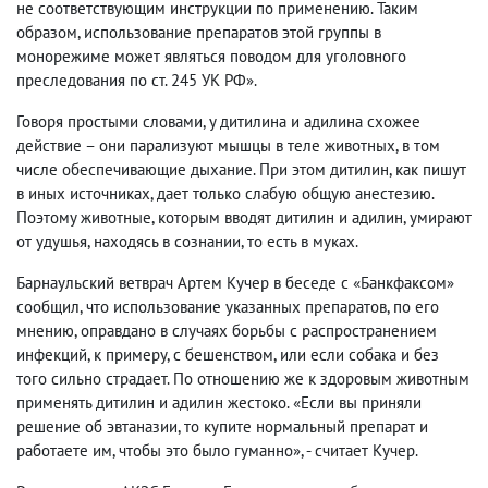
не соответствующим инструкции по применению. Таким
образом, использование препаратов этой группы в
монорежиме может являться поводом для уголовного
преследования по ст. 245 УК РФ».
Говоря простыми словами, у дитилина и адилина схожее
действие – они парализуют мышцы в теле животных, в том
числе обеспечивающие дыхание. При этом дитилин, как пишут
в иных источниках, дает только слабую общую анестезию.
Поэтому животные, которым вводят дитилин и адилин, умирают
от удушья, находясь в сознании, то есть в муках.
Барнаульский ветврач Артем Кучер в беседе с «Банкфаксом»
сообщил, что использование указанных препаратов, по его
мнению, оправдано в случаях борьбы с распространением
инфекций, к примеру, с бешенством, или если собака и без
того сильно страдает. По отношению же к здоровым животным
применять дитилин и адилин жестоко. «Если вы приняли
решение об эвтаназии, то купите нормальный препарат и
работаете им, чтобы это было гуманно», - считает Кучер.