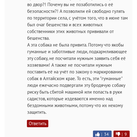
во двор?! Почему вы не позаботились о её
безопасности?! А позволили ей свободно гулять
по территории села, с учётом того, что в июне там
был очаг бешенства и всех животных
собственники этих животных прививали от
бешенства.
А эта собака не была привита. Потому что якобы
гуманные и заботливые люди, подкармливающее
эту собаку, не посчитали нужным заявить себя её
хозяевами! А также не посчитали нужным
поставить её на учёт по закону о маркировании
собак в Алтайском крае. То есть, эти "гуманные"
люди ежечасно подвергали эту бродячую собаку
риску быть сбитой машиной или попасть в руки
садистов, которые издеваются именно над
бездомными животными, потому что их некому
защитить.
Ответить
|
34
|
9