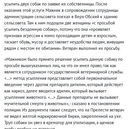
усыпить двух собак по заявке их собственницы. После
оказания этой услуги Мажник в сопровождении сотрудницы
администрации сельсовета поехал в Верх-Обский к зданию
сельсовета. Там к ним подошли две женщины «с просьбой
усыпить бездомную собаку», потому что она «проявляет
признаки агрессии к мимо проходящим детям и взрослым,
таскает обувь, мусор и доставляет неудобства людям, живущим
рядом с местом ее обитания». Ветврач выполнил их просьбу.
«Мажником было принято решение усыпить данную собаку по
просьбе вышеуказанных лиц, на что он имел право, так как
является сотрудником государственной ветеринарной службы.
<…> метод усыпления представляет собой первоначальное
введение через дротик препарата дитилин, который действует
как наркоз, далее вводится адилин, который вызывает
усыпление животного. <…> Данные препараты не вызывают
мучительной смерти у животных», - сказано в постановлении
полиции. Из документа также следует, что на Прелести ветврач
не видел желтой маркировочной бирки, закрепленной на ухе.
Труп собаки он увез в крематор для утилизации, а щенков
якобы вообще не встречал.