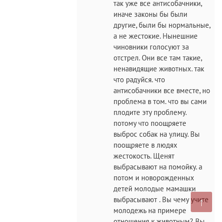
так уже все антисобачники,
иначе законы бы были
другие, были бы нормальные,
а не жестокие. Нынешние
чиновники голосуют за
отстрел. Они все там такие,
ненавидящие животных. так
что радуйся. что
антисобачники все вместе, но
проблема в том. что вы сами
плодите эту проблему.
потому что поощряете
выброс собак на улицу. Вы
поощряете в людях
жестокость. Щенят
выбрасывают на помойку. а
потом и новорожденных
детей молодые мамашки
↑
выбрасывают . Вы чему учите
молодежь на примере
отношения к животным? Вы