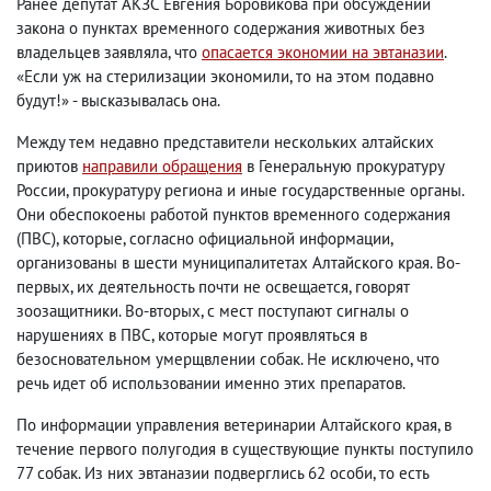
Ранее депутат АКЗС Евгения Боровикова при обсуждении
закона о пунктах временного содержания животных без
владельцев заявляла, что
опасается экономии на эвтаназии
.
«Если уж на стерилизации экономили, то на этом подавно
будут!» - высказывалась она.
Между тем недавно представители нескольких алтайских
приютов
направили обращения
в Генеральную прокуратуру
России, прокуратуру региона и иные государственные органы.
Они обеспокоены работой пунктов временного содержания
(ПВС), которые, согласно официальной информации,
организованы в шести муниципалитетах Алтайского края. Во-
первых, их деятельность почти не освещается, говорят
зоозащитники. Во-вторых, с мест поступают сигналы о
нарушениях в ПВС, которые могут проявляться в
безосновательном умерщвлении собак. Не исключено, что
речь идет об использовании именно этих препаратов.
По информации управления ветеринарии Алтайского края, в
течение первого полугодия в существующие пункты поступило
77 собак. Из них эвтаназии подверглись 62 особи, то есть