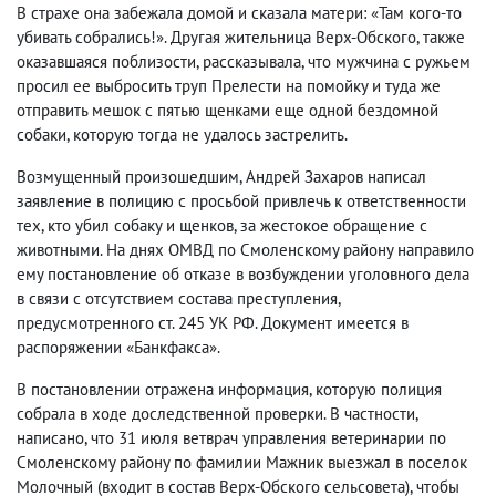
В страхе она забежала домой и сказала матери: «Там кого-то
убивать собрались!». Другая жительница Верх-Обского, также
оказавшаяся поблизости, рассказывала, что мужчина с ружьем
просил ее выбросить труп Прелести на помойку и туда же
отправить мешок с пятью щенками еще одной бездомной
собаки, которую тогда не удалось застрелить.
Возмущенный произошедшим, Андрей Захаров написал
заявление в полицию с просьбой привлечь к ответственности
тех, кто убил собаку и щенков, за жестокое обращение с
животными. На днях ОМВД по Смоленскому району направило
ему постановление об отказе в возбуждении уголовного дела
в связи с отсутствием состава преступления,
предусмотренного ст. 245 УК РФ. Документ имеется в
распоряжении «Банкфакса».
В постановлении отражена информация, которую полиция
собрала в ходе доследственной проверки. В частности,
написано, что 31 июля ветврач управления ветеринарии по
Смоленскому району по фамилии Мажник выезжал в поселок
Молочный (входит в состав Верх-Обского сельсовета), чтобы