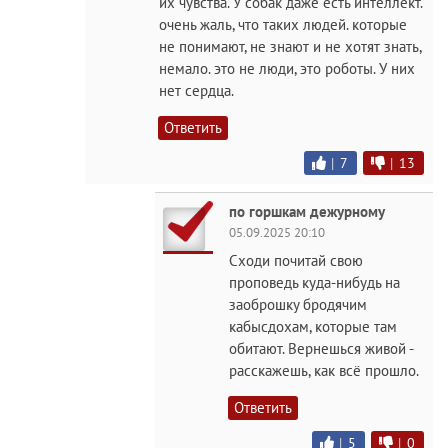
их чувства. У собак даже есть интеллект.
очень жаль, что таких людей. которые
не понимают, не знают и не хотят знать,
немало. это не люди, это роботы. У них
нет сердца.
Ответить
|
7
|
13
по горшкам дежурному
05.09.2025 20:10
Сходи почитай свою
проповедь куда-нибудь на
заоброшку бродячим
кабысдохам, которые там
обитают. Вернешься живой -
расскажешь, как всё прошло.
Ответить
|
5
|
0