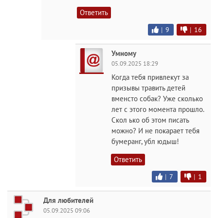
Ответить
|
9
|
16
Умному
05.09.2025 18:29
Когда тебя привлекут за
призывы травить детей
вменсто собак? Уже сколько
лет с этого момента прошло.
Скол ько об этом писать
можно? И не покарает тебя
бумеранг, убл юдыш!
Ответить
|
7
|
1
Для любителей
05.09.2025 09:06