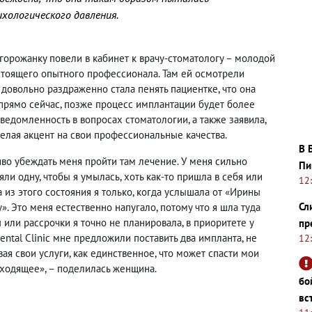
ихологического давления.
орожанку повели в кабинет к врачу-стоматологу – молодой
стоящего опытного профессионала. Там ей осмотрели
о довольно раздраженно стала пенять пациентке, что она
 прямо сейчас, позже процесс имплантации будет более
ведомленность в вопросах стоматологии, а также заявила,
делая акцент на свои профессиональные качества.
В 
во убеждать меня пройти там лечение. У меня сильно
Пи
яли одну, чтобы я умылась, хоть как-то пришла в себя или
12
 из этого состояния я только, когда услышала от «Ирины
Сл
». Это меня естественно напугало, потому что я шла туда
или рассрочки я точно не планировала, в приоритете у
пр
ntal Clinic мне предложили поставить два импланта, не
12
ая свои услуги, как единственное, что может спасти мои
сходящее», – поделилась женщина.
бо
вс