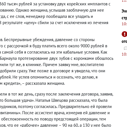
11
360 тысяч рублей за установку двух корейских имплантов с
ованию. Однако женщина, услышав заоблачную для нее
Эк
гда, с ее слов, менеджер пообещала все уладить и
ст
В результате «цену» сбили за счет исключения из лечения
10
ов. Беспрерывные убеждения, давление со стороны
от
то с рассрочкой я буду платить всего около 9000 рублей в
 самой себя я согласилась на эти кабальные условия. Как
10
Барнаула протезирование двух зубов с коронками обошлось
ли тут же, в клинике. Причем заявку мне, воспитателю
одобрили сразу. Уже позже в договоре я увидела, что они
блей. Не успев опомниться и осознать, что делаю, я
м кредита», – рассказала женщина.
и в тот же день, сразу после заключения договора, заявив,
это большая удача». Наталья Швецова рассказала, что была
рудников, поэтому согласилась. Предварительно ей провели
«витамины». После ассистент врача, измерив ей давление и
 обеспокоенность по поводу предстоящей операции, тем
в, что ее «рабочее» давление – 90 на 60, а 130 у нее было