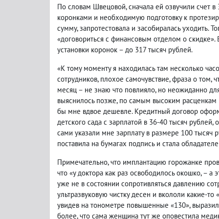
По словам Швецовой, сначала ей озвучили счет в 
коронками и необходимую подготовку к протезир
сумму, запротестовала и засобиралась уходить. То
«договориться с финансовым отделом о скидке». 
установки коронок – до 317 тысяч рублей.
«К тому моменту я находилась там несколько час
сотрудников, плохое самочувствие, фраза о том, ч
месяц – не знаю что повлияло, но неожиданно для
выяснилось позже, по самым высоким расценкам 
бы мне вдвое дешевле. Кредитный договор оформи
детского сада с зарплатой в 36-40 тысяч рублей, 
сами указали мне зарплату в размере 100 тысяч ру
поставила на бумагах подпись и стала обладателе
Примечательно, что имплантацию горожанке провел
что «у доктора как раз освободилось окошко, – а 
уже не в состоянии сопротивляться давлению сот
ультразвуковую чистку десен и вкололи какие-то 
увидев на тонометре повышенные «130», выразил
более, что сама женщина тут же оповестила медико