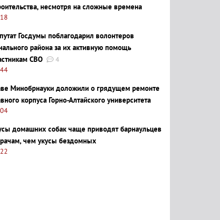
роительства, несмотря на сложные времена
:18
путат Госдумы поблагодарил волонтеров
нального района за их активную помощь
астникам СВО
4
:44
аве Минобрнауки доложили о грядущем ремонте
авного корпуса Горно-Алтайского университета
:04
усы домашних собак чаще приводят барнаульцев
врачам, чем укусы бездомных
:22