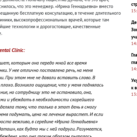
ст
снилось, что это менеджер. «Ирина Геннадьевна» вместо
15
обещанную бесплатную консультацию, в течение длительного
иники, высокопрофессиональных врачей, которые там
Де
ейшие технологии и дорогостоящие, качественные
Зо
.
уч
14
tal Clinic:
Гл
гл
ншет, которым она передо мной все время
14
ки. У нее отлично поставлена речь, на меня
. При этом мне не давали вставить слово. В
Ук
плохо. Возникло ощущение, что у меня поднялась
к 
ние, но сотрудницу это не остановило, она,
13
ми и убеждать в необходимости скорейшего
уделяла тому, что только в этот день я смогу
время подумать, цена на лечение вырастет. И если
росто вежливо, в середине «Ирина Геннадьевна»
аташ», как будто мы с ней подруги. Разумеется,
я убеждена, что она таким образом пыталась