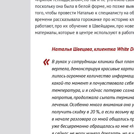
поскольку она была в белой форме, но позже выя
того, чтобы провести Наталью к специалисту на 
времени рассказывала горожанке про историю кл
работают, про их обучение в Швейцарии, про нов
материалы, которые в центре используют в работе
Наталья Швецова, клиентка White Den
В руках у сотрудницы клиники был пла
вертела, демонстрируя красивые картин
лилось огромное количество информации
какой-то момент я почувствовала себя 
температура, и я сейчас потеряю созна
напротив, продолжала сыпать термина
лечения. Особенно много внимания она 
получить скидку в 20 %, а если возьму 
в начале разговора со мной общались п
уже бесцеремонно обращалась ко мне «Н
я сейчас не могу ничего доказать, но 