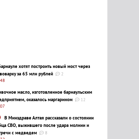
Барнауле хотят построить новый мост через
воварку за 65 млн рублей
2
:48
ивочное масло, изготовленное барнаульским
едприятием, оказалось маргарином
12
:07
В Минздраве Алтая рассказали о состоянии
йца СВО, выжившего после удара молнии и
тречи с медведем
8