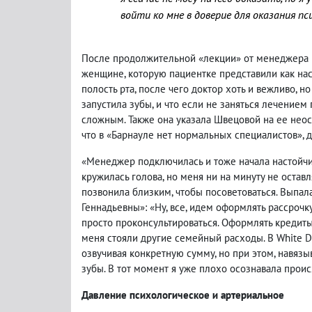
войти ко мне в доверие для оказания пс
После продолжительной «лекции» от менеджера г
женщине, которую пациентке представили как на
полость рта, после чего доктор хоть и вежливо, н
запустила зубы, и что если не заняться лечением
сложным. Также она указала Швецовой на ее неос
что в «Барнауле нет нормальных специалистов», 
«Менеджер подключилась и тоже начала настойчи
кружилась голова, но меня ни на минуту не оставл
позвонила близким, чтобы посоветоваться. Выпала
Геннадьевны»: «Ну, все, идем оформлять рассрочку
просто проконсультироваться. Оформлять кредиты 
меня стояли другие семейный расходы. В White De
озвучивая конкретную сумму, но при этом, навязыв
зубы. В тот момент я уже плохо осознавала прои
Давление психологическое и артериальное