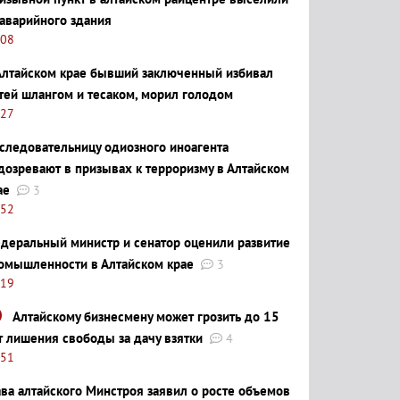
 аварийного здания
:08
Алтайском крае бывший заключенный избивал
тей шлангом и тесаком, морил голодом
:27
следовательницу одиозного иноагента
дозревают в призывах к терроризму в Алтайском
ае
3
:52
деральный министр и сенатор оценили развитие
омышленности в Алтайском крае
3
:19
Алтайскому бизнесмену может грозить до 15
т лишения свободы за дачу взятки
4
:51
ава алтайского Минстроя заявил о росте объемов