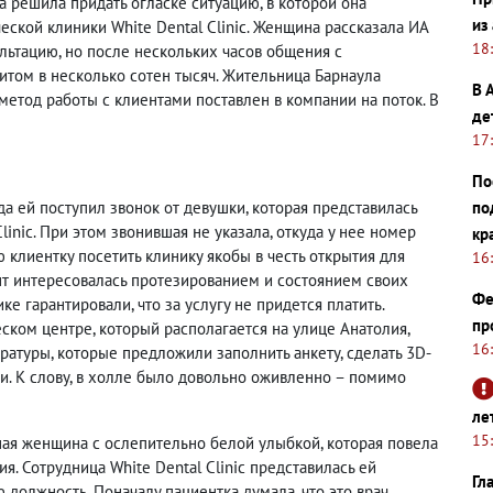
а решила придать огласке ситуацию, в которой она
из
еской клиники White Dental Clinic. Женщина рассказала ИА
18
ультацию, но после нескольких часов общения с
итом в несколько сотен тысяч. Жительница Барнаула
В 
 метод работы с клиентами поставлен в компании на поток. В
де
17
По
а ей поступил звонок от девушки, которая представилась
по
inic. При этом звонившая не указала, откуда у нее номер
кр
 клиентку посетить клинику якобы в честь открытия для
16
нт интересовалась протезированием и состоянием своих
Фе
ике гарантировали, что за услугу не придется платить.
пр
еском центре, который располагается на улице Анатолия,
16
ратуры, которые предложили заполнить анкету, сделать 3D-
ди. К слову, в холле было довольно оживленно – помимо
ле
15
ная женщина с ослепительно белой улыбкой, которая повела
я. Сотрудница White Dental Clinic представилась ей
Гл
 должность. Поначалу пациентка думала, что это врач,