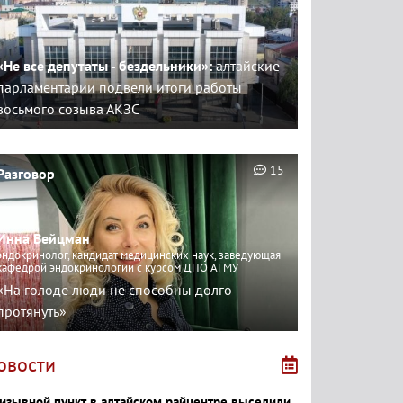
«Не все депутаты - бездельники»:
алтайские
парламентарии подвели итоги работы
восьмого созыва АКЗС
15
Разговор
Инна Вейцман
эндокринолог, кандидат медицинских наук, заведующая
кафедрой эндокринологии с курсом ДПО АГМУ
«На голоде люди не способны долго
протянуть»
овости
изывной пункт в алтайском райцентре выселили