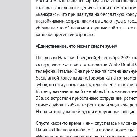
Воспитатель детсада из Барнаула Наталья Швецов
оказалась после посещения частной стоматологич
«Банкфакс», что пришла туда на бесплатную конс
настойчивыми сотрудниками вышла оттуда с кред
убеждена, что ей навязали крупные займы, и этот
клинике претензии отрицают.
«Единственное, что может спасти зубы»
По словам Натальи Швецовой, 4 сентября 2025 год
сотрудником частной стоматологии White Dental Cl
телефона Натальи. Она пригласила потенциальную
бесплатной консультации. Горожанка на тот моме
зубов, поэтому согласилась, тем более, что в клин
Встречу назначили на 6 сентября. В стоматологич
35а, ее встретили приветливые сотрудники регист
снимок зубов в кабинете рентгена и ждать очере
Натальи консультаций ждали и другие желающие.
Спустя какое-то время к ним спустилась миловид
Наталью Швецову в кабинет на втором этаже здани
«Ириной Геннадьевной», но так и не уточнила свою