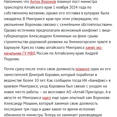
Напомним, что
Антон Воронов
покинул пост министра
транспорта Алтайского края 1 ноября 2024 года по
собственному желанию, однако его отставка в кулуарах была
ожидаема. В Минтрансе края при этом утверждали, что
увольнение Воронова связано с семейными обстоятельствами.
Однако источники предполагали возможный конфликт с вице-
губернатором Александром Климиным на фоне срыва
строительства дорожной развязки на Змеиногорском тракте в
Барнауле. Кресло главы алтайского Минтранса
занял экс-
начальник ГУ МВД
России по Алтайскому краю Андрей
Подолян.
Почти сразу после этого свою должность
покинул
один из его
заместителей Дмитрий Коровин, который поработал в
ведомстве более 10 лет. Как сообщили тогда ИА «Банкфакс» в
краевом Минтрансе, уход Коровина был связан с уходом на
новое место работы – он возглавил АО «Алтай-Пригород». А в
августе из Минтранса
ушел
еще один опытный зам Воронова
Александр Мошкин, который занимал свою должность
последние три года и даже какое-то время исполнял
обязанности министра. Теперь он занимает руководящую