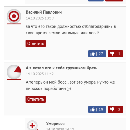
Василий Павлович
14.10.2025 10:59
за что его такой должностью отблагодарили? в
свое время земли им выдал или леса?
Ответить
|
27
|
1
А я хотел его к себе грузчиком брать
14.10.2025 11:42
А теперь он мой босс , вот это умора, ну что же
пирожок поработаем )))
Ответить
|
19
|
2
Уморисся
14.10.2025 14:12