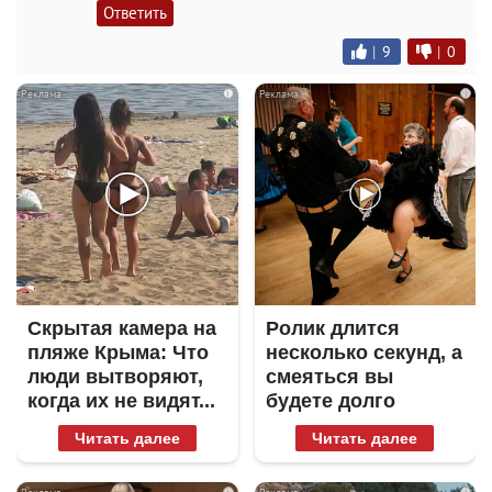
Ответить
|
9
|
0
i
i
Скрытая камера на
Ролик длится
пляже Крыма: Что
несколько секунд, а
люди вытворяют,
смеяться вы
когда их не видят...
будете долго
Читать далее
Читать далее
i
i