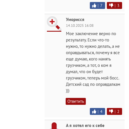
|
7
|
3
Уморисся
14.10.2025 16:08
Мое заключение верно по
результату. Если что-то
нужно, то нужно делать, а не
оправдываться, почему я все
еще думаю, кого нанять
грузчиком, а тот, о ком я
думал, что он будет
грузчиком, теперь мой босс.
Детский сад по оправдалкам
)))
Ответить
|
4
|
2
А я хотел его к себе