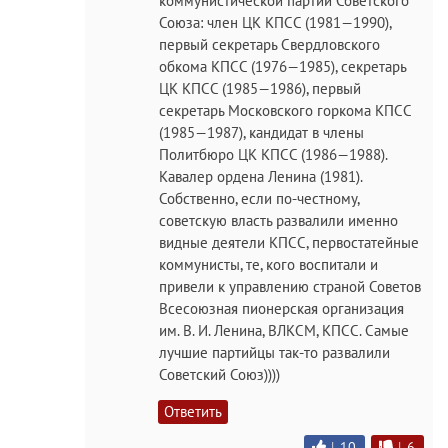
коммунистической партии Советского
Союза: член ЦК КПСС (1981—1990),
первый секретарь Свердловского
обкома КПСС (1976—1985), секретарь
ЦК КПСС (1985—1986), первый
секретарь Московского горкома КПСС
(1985—1987), кандидат в члены
Политбюро ЦК КПСС (1986—1988).
Кавалер ордена Ленина (1981).
Собственно, если по-честному,
советскую власть развалили именно
видные деятели КПСС, первостатейные
коммунисты, те, кого воспитали и
привели к управлению страной Советов
Всесоюзная пионерская организация
им. В. И. Ленина, ВЛКСМ, КПСС. Самые
лучшие партийцы так-то развалили
Советский Союз))))
Ответить
|
10
|
6