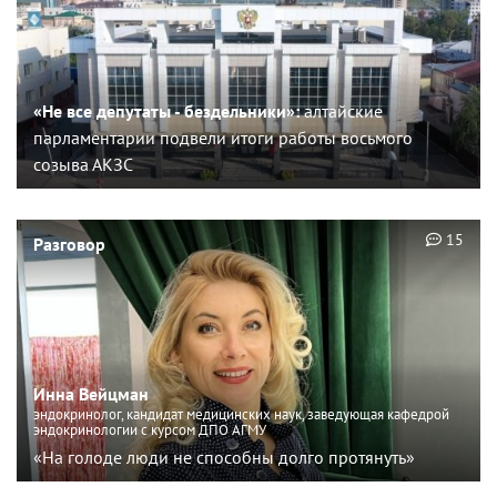
«Не все депутаты - бездельники»:
алтайские
парламентарии подвели итоги работы восьмого
созыва АКЗС
15
Разговор
Инна Вейцман
эндокринолог, кандидат медицинских наук, заведующая кафедрой
эндокринологии с курсом ДПО АГМУ
«На голоде люди не способны долго протянуть»