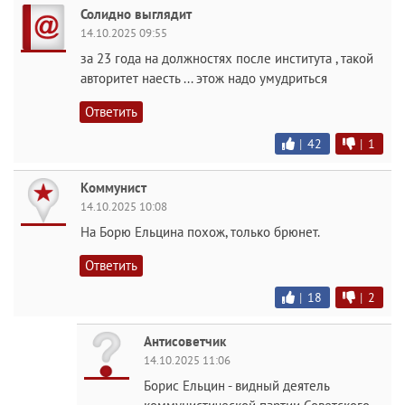
Солидно выглядит
14.10.2025 09:55
за 23 года на должностях после института , такой
авторитет наесть ... этож надо умудриться
Ответить
|
42
|
1
Коммунист
14.10.2025 10:08
На Борю Ельцина похож, только брюнет.
Ответить
|
18
|
2
Антисоветчик
14.10.2025 11:06
Борис Ельцин - видный деятель