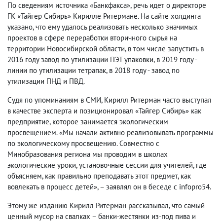
По сведениям источника «Банкфакса», речь идет о директоре
ГК «Тайгер Сибирь» Кирилле Ритермане. На сайте холдинга
указано, что ему удалось реализовать несколько значимых
проектов в сфере переработки вторичного сырья на
территории Новосибирской области, в том числе запустить в
2016 году завод по утилизации ПЭТ упаковки, в 2019 году -
линии по утилизации тетрапак, в 2018 году - завод по
утилизации ПНД и ПВД.
Судя по упоминаниям в СМИ, Кирилл Ритерман часто выступал
в качестве эксперта и позиционировал «Тайгер Сибирь» как
предприятие, которое занимается экологическим
просвещением. «Мы начали активно реализовывать программы
по экологическому просвещению. Совместно с
Минобразования региона мы проводим в школах
экологические уроки, установочные сессии для учителей, где
объясняем, как правильно преподавать этот предмет, как
вовлекать в процесс детей», – заявлял он в беседе с infopro54.
Этому же изданию Кирилл Ритерман рассказывал, что самый
ценный мусор на свалках – банки-жестянки из-под пива и