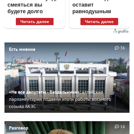
смеяться вы
оставит
будете долго
равнодушным
Читать далее
Читать далее
36
Есть мнение
«Не все депутаты - бездельники»:
алтайские
парламентарии подвели итоги работы восьмого
созыва АКЗС
16
Разговор