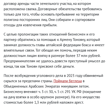
договор аренды части земельного участка, на котором
расположена свалка. Договорные обязательства требовались
только для того, чтобы основать пребывание на территории
полигона посторонних лиц. Они собирали и сортировали
отходы для извлечения прибыли.
С целью пролонгации таких отношений бизнесмен и его
партнер обратились за помощью к Армену Тонояну, который
занимал должность главы алтайской федерации бокса и имеет
влиятельные связи. Тот обещал им помочь, передав неким
должностным лицам взятку в размере более 37 млн рублей.
Предпринимателям не удалось довести преступный умысел до
конца, так как Тоноян присвоил себе деньги.
После возбуждения уголовного дела в 2023 году обвиняемый
скрылся за пределами страны.
Поймали беглеца
в
Объединенных Арабских Эмиратах минувшим летом.
Бизнесмену вменяют ч. 3 ст. 30, ч. 5 ст. 291 УК РФ (покушение
на дачу взятки в особо крупном размере). На его имущество
стоимостью более 1,3 млн рублей наложен арест.