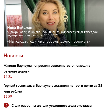
Инна Вейцман
эндокринолог, кандидат медицинских наук, заведующая кафедрой
эндокринологии с курсом ДПО АГМУ
«На голоде люди не способны долго протянуть»
Новости
Жители Барнаула попросили социалистов о помощи в
ремонте дороги
14:31
Горный госпиталь в Барнауле выставили на торги почти за 35
млн рублей
13:59
Стали известны детали уголовного дела экс-главы