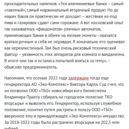
прохладительных напитков. «Эти алюминиевые банки – самый
«лакомый», самый маржинальный вторичный продукт. Но до
наших баков он практически не доходит – жестянки из-под
пива и газировок сдают сами горожане. А вот московский опыт
так называемых «фандоматов» уличных автоматов,
принимающих банки в обмен на мелкие монеты - оказался
краткосрочным и себя не оправдал. Я изначально его оценивал
как нереалистичный. Там был очень рисковый технический
фактор – уязвимость этих аппаратов для климата и вандализма.
В итоге они так и остались попыткой взяться за тему», –
объяснял предприниматель.
Напомним, что осенью 2022 года
задержали
тогда еще
гендиректора АО «Эко-Комплекс» Виктора Карла. Суд счел, что
он позволил ООО «ТБО» новосибирского бизнесмена
Владимира Прахта собирать на городском полигоне ТКО
вторсырье и вывозить его. Гендиректор, используя служебное
положение, похитил путем растраты в пользу ООО «ТБО»
вверенное ему и принадлежащее «Эко-Комплексу» имущество.
За 2018-2022 годы было растрачено вторсырья на 202,5 млн
рублей.