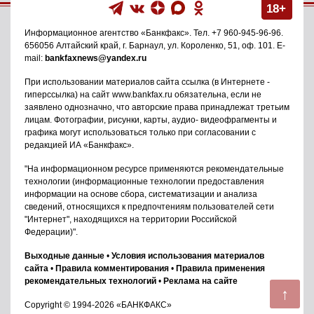
18+
Информационное агентство
«Банкфакс»
. Тел.
+7 960-945-96-96
.
656056
Алтайский край, г. Барнаул
,
ул. Короленко, 51, оф. 101
. E-
mail:
bankfaxnews@yandex.ru
При использовании материалов сайта ссылка (в Интернете -
гиперссылка) на сайт www.bankfax.ru обязательна, если не
заявлено однозначно, что авторские права принадлежат третьим
лицам. Фотографии, рисунки, карты, аудио- видеофрагменты и
графика могут использоваться только при согласовании с
редакцией ИА «Банкфакс».
"На информационном ресурсе применяются рекомендательные
технологии (информационные технологии предоставления
информации на основе сбора, систематизации и анализа
сведений, относящихся к предпочтениям пользователей сети
"Интернет", находящихся на территории Российской
Федерации)".
Выходные данные
•
Условия использования материалов
сайта
•
Правила комментирования
•
Правила применения
рекомендательных технологий
•
Реклама на сайте
↑
Copyright © 1994-2026 «БАНКФАКС»