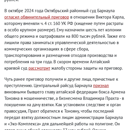
В октябре 2024 года Октябрьский районный суд Барнаула
огласил обвинительный приговор
в отношении Виктора Карла,
которому вменяли ч. 4 ст. 160 УК РФ (хищение путем растраты
в особо крупном размере). Ему назначили шесть лет колонии
общего режима и оштрафовали на 800 тысяч рублей. Также его
лишили права заниматься управленческой деятельностью в
коммерческих организациях в сфере сбора,
транспортирования и размещения отходов производства и
потребления на три года. В скором времени Алтайский
краевой суд
рассмотрит
жалобу стороны защиты на приговор.
Чуть ранее приговор получили и другие лица, причастные к
преступлению. Центральный райсуд Барнаула
признал
виновными бывшего главу алтайской федерации бокса Армена
Тонояна в мошенничестве, а бизнесмена Владимира Прахта - в
покушении на дачу взятки. Как установили следствие и орган
правосудия, Прахт обратился к Тонояну, чтобы последний
передал взятку должностным лицам администрации Барнаула
и «Эко-Комплекса» для дальнейшей работы на полигоне. Он