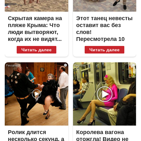
Скрытая камера на
Этот танец невесты
пляже Крыма: Что
оставит вас без
люди вытворяют,
слов!
когда их не видят...
Пересмотрела 10
раз
Читать далее
Читать далее
i
i
Ролик длится
Королева вагона
несколько секунд, а
отожгла! Видео не