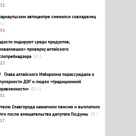
:32
барнаульском автоцентре сменился совладелец
2
:55
адости лидируют среди продуктов,
роваливших» проверку алтайского
спотребнадзора
2
:22
Глава алтайского Избиркома порассуждала о
пулярности ДЭГ и людях «традиционной
правленности»
21
:51
телю Славгорода назначили пенсию и выплатили
лги после вмешательства депутата Госдумы
7
:17