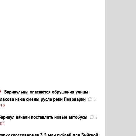
Барнаульцы опасаются обрушения улицы
лахова из-за смены русла реки Пивоварки
3
:39
Барнаул начали поставлять новые автобусы
2
:04
купку кроссовера за 3,5 млн рублей для Бийской