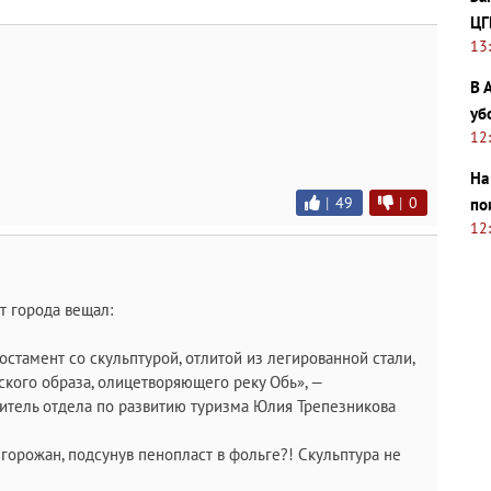
ЦГ
13
В 
уб
12
На
|
49
|
0
по
12
т города вещал:
остамент со скульптурой, отлитой из легированной стали,
ского образа, олицетворяющего реку Обь», —
тель отдела по развитию туризма Юлия Трепезникова
горожан, подсунув пенопласт в фольге?! Скульптура не