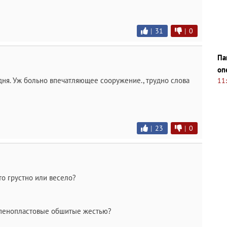
|
31
|
0
Па
оп
ня. Уж больно впечатляющее сооружение., трудно слова
11
|
23
|
0
то грустно или весело?
 пенопластовые обшитые жестью?