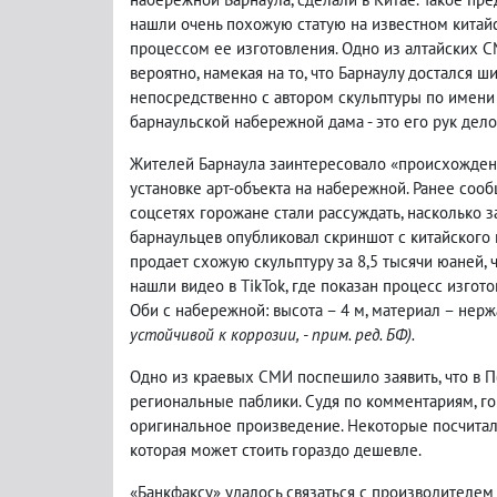
нашли очень похожую статую на известном китайск
процессом ее изготовления. Одно из алтайских С
вероятно, намекая на то, что Барнаулу достался ш
непосредственно с автором скульптуры по имени 
барнаульской набережной дама - это его рук дело
Жителей Барнаула заинтересовало «происхождени
установке арт-объекта на набережной. Ранее сооб
соцсетях горожане стали рассуждать, насколько 
барнаульцев опубликовал скриншот с китайского 
продает схожую скульптуру за 8,5 тысячи юаней,
нашли видео в TikTok, где показан процесс изготов
Оби с набережной: высота – 4 м, материал – нер
устойчивой к коррозии, - прим. ред. БФ).
Одно из краевых СМИ поспешило заявить, что в П
региональные паблики. Судя по комментариям, гор
оригинальное произведение. Некоторые посчитали
которая может стоить гораздо дешевле.
«Банкфаксу» удалось связаться с производителем 