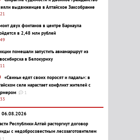
сеяли выдвиженцев в Алтайское Заксобрание
:21
монт двух фонтанов в центре Барнаула
ойдется в 2,48 млн рублей
:49
нкции помешали запустить авиамаршрут из
восибирска в Белокуриху
:11
«Свиньи едят своих поросят и падаль»: в
тайском селе нарастает конфликт жителей с
рмером
1
:33
06.08.2026
асти Республики Алтай расторгнут договор
енды с недобросовестным лесозаготовителем
1