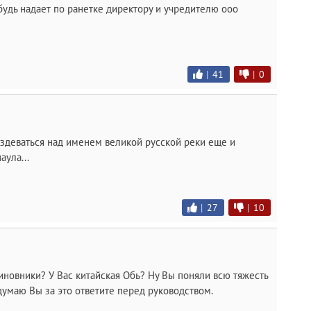
будь надает по ранетке директору и учредителю ооо
|
41
|
0
издеваться над именем великой русской реки еще и
ула...
|
27
|
10
чиновники? У Вас китайская Обь? Ну Вы поняли всю тяжесть
думаю Вы за это ответите перед руководством.