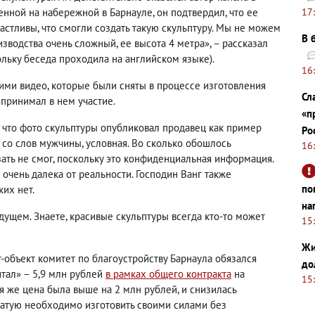
ленной на набережной в Барнауле, он подтвердил, что ее
17
стливы, что смогли создать такую ​​скульптуру. Мы не можем
В 
зводства очень сложный, ее высота 4 метра», – рассказал
льку беседа проходила на английском языке).
16
ими видео, которые были сняты в процессе изготовления
Сл
 принимал в нем участие.
«п
, что фото скульптуры опубликовал продавец как пример
Ро
 со слов мужчины, условная. Во сколько обошлось
16
зать не смог, поскольку это конфиденциальная информация.
 очень далека от реальности. Господин Ванг также
по
ких нет.
на
удущем. Знаете, красивые скульптуры всегда кто-то может
15
Жи
т-объект комитет по благоустройству Барнаула обязался
до
тал» – 5,9 млн рублей
в рамках общего контракта
на
15
я же цена была выше на 2 млн рублей, и снизилась
статую необходимо изготовить своими силами без