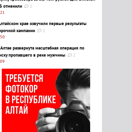
Б отменили
2
:21
Алтайском крае озвучили первые результаты
орочной кампании
2
:50
 Алтае развернута масштабная операция по
иску пропавшего в реке мужчины
2
:09