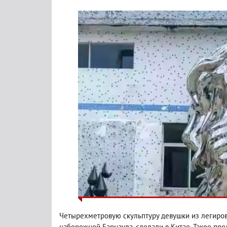
Четырехметровую скульптуру девушки из легиров
набережной Барнаула, сделали в Китае. Такое пре