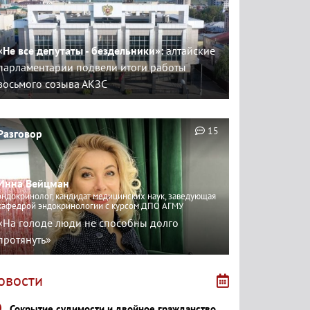
«Не все депутаты - бездельники»:
алтайские
парламентарии подвели итоги работы
восьмого созыва АКЗС
15
Разговор
Инна Вейцман
эндокринолог, кандидат медицинских наук, заведующая
кафедрой эндокринологии с курсом ДПО АГМУ
«На голоде люди не способны долго
протянуть»
овости
Сокрытие судимости и двойное гражданство