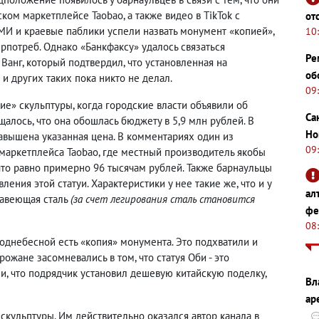
ом маркетплейсе Taobao, а также видео в TikTok с
от
МИ и краевые паблики успели назвать монумент «копией»,
10
ирпотреб. Однако «Банкфаксу» удалось связаться
Ре
Ванг, который подтвердил, что установленная на
об
 и других таких пока никто не делал.
09
е» скульптуры, когда городские власти объявили об
Са
щалось, что она обошлась бюджету в 5,9 млн рублей. В
Но
завышена указанная цена. В комментариях один из
09
маркетплейса Taobao, где местный производитель якобы
 что равно примерно 96 тысячам рублей. Также барнаульцы
ления этой статуи. Характеристики у нее такие же, что и у
ал
жавеющая сталь
(за счет легирования сталь становится
фе
08
однебесной есть «копия» монумента. Это подхватили и
ожане засомневались в том, что статуя Оби - это
, что подрядчик установил дешевую китайскую поделку,
Вл
ар
скульптуры. Им действительно оказался автор канала в