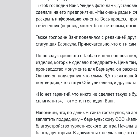
TikTok господин Ванг. Увидев фото дамы, установ
сделали на его предприятии. «Мы очень рады и сча
раскрыть информацию клиента. Весь процесс прои
собеседник (перевод может быть неточным, поско
Также господин Ванг поделился с редакцией друг
статуи для Барнаула. Примечательно, что он и сам
По поводу скриншота с Taobao и цены он пояснил
изделия, которые сделало предприятие. Цена там,
производство монумента для Барнаула, он расска
Однако он подчеркнул, что сумма 8,5 тысяч юаней
подтвердил, что статуя Оби уникальна, и других та
«Но нет гарантий, что никто не сделает такую в б
сплагиатить», – отметил господин Ванг.
Напомним, что, по данным сайта госзакупок, за ар
заплатить подрядчику – барнаульскому ООО «Капи
благоустройство туристического центра. Начальна
благодаря торгам. В документах не указано, что 