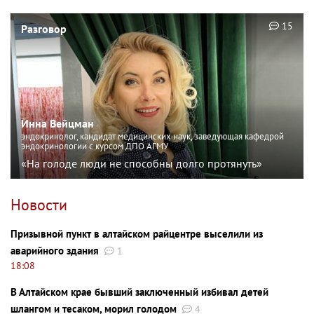
15
Разговор
Инна Вейцман
эндокринолог, кандидат медицинских наук, заведующая кафедрой
эндокринологии с курсом ДПО АГМУ
«На голоде люди не способны долго протянуть»
Новости
Призывной пункт в алтайском райцентре выселили из
аварийного здания
1
18:08
В Алтайском крае бывший заключенный избивал детей
шлангом и тесаком, морил голодом
4