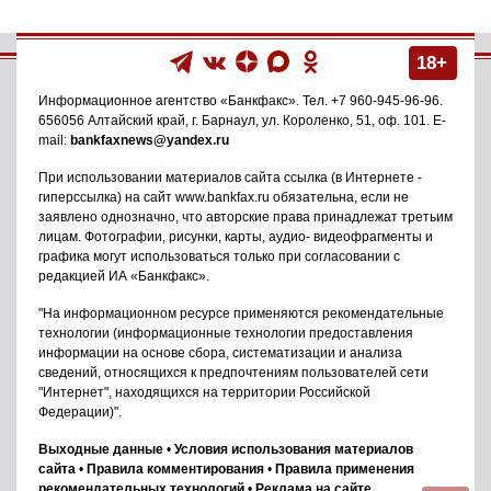
18+
Информационное агентство
«Банкфакс»
. Тел.
+7 960-945-96-96
.
656056
Алтайский край, г. Барнаул
,
ул. Короленко, 51, оф. 101
. E-
mail:
bankfaxnews@yandex.ru
При использовании материалов сайта ссылка (в Интернете -
гиперссылка) на сайт www.bankfax.ru обязательна, если не
заявлено однозначно, что авторские права принадлежат третьим
лицам. Фотографии, рисунки, карты, аудио- видеофрагменты и
графика могут использоваться только при согласовании с
редакцией ИА «Банкфакс».
"На информационном ресурсе применяются рекомендательные
технологии (информационные технологии предоставления
информации на основе сбора, систематизации и анализа
сведений, относящихся к предпочтениям пользователей сети
"Интернет", находящихся на территории Российской
Федерации)".
Выходные данные
•
Условия использования материалов
сайта
•
Правила комментирования
•
Правила применения
рекомендательных технологий
•
Реклама на сайте