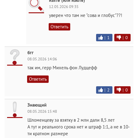
изяте (или изюте)
12.05.2026 09:35
уверен что там не "сова и глобус"??!
Ответить
|
1
|
0
бгг
08.05.2026 14:06
так им, герр Михель фон Лудцефф
Ответить
|
2
|
0
Знающий
08.05.2026 15:48
Шломенцеву за взятку в 2 млн дали 8,5 лет
А тут и реального срока нет и штраф 1:1, а не в 10-
ти кратном размере