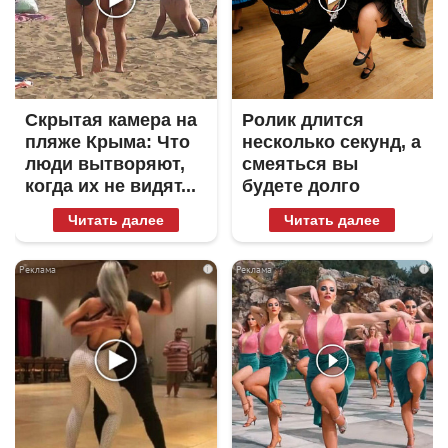
Скрытая камера на
Ролик длится
пляже Крыма: Что
несколько секунд, а
люди вытворяют,
смеяться вы
когда их не видят...
будете долго
Читать далее
Читать далее
i
i