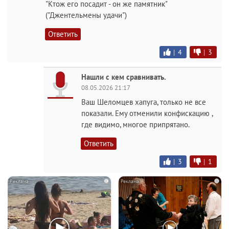
"Ктож его посадит - он же памятник"
("Джентельмены удачи")
Ответить
|
4
|
3
Нашли с кем сравнивать.
08.05.2026 21:17
Ваш Шеломцев хапуга, только не все
показали. Ему отменили конфискацию ,
где видимо, многое припрятано.
Ответить
|
3
|
1
i
i