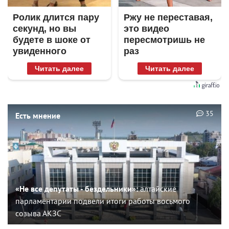
Ролик длится пару
Ржу не переставая,
секунд, но вы
это видео
будете в шоке от
пересмотришь не
увиденного
раз
Читать далее
Читать далее
35
Есть мнение
«Не все депутаты - бездельники»:
алтайские
парламентарии подвели итоги работы восьмого
созыва АКЗС