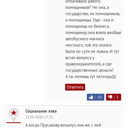
оплачивала работу
помощников? Не она, а
государство, не помощников,
а помощницы. Оде - она и
помощница из бизнеса,
помощницу она взяла вообще
автобусного магната
местного, той эта оплата
была по сути не нужна. И тут
встал вопросу у
правоохранителей, а где
государственные деньги?
А ты лепишь тут легенды)))
Ответить
|
10
|
3
Социальная язва
13.05.2026 17:21
А когда Прусакову возьмут, они же с ней