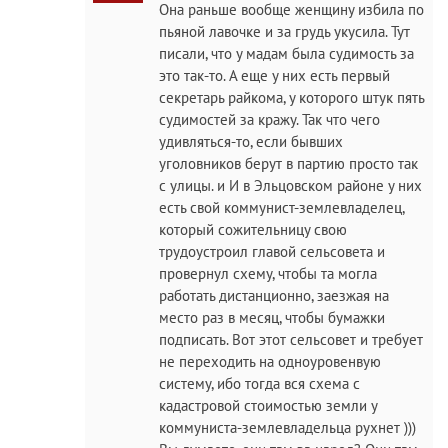
Она раньше вообще женщину избила по
пьяной лавочке и за грудь укусила. Тут
писали, что у мадам была судимость за
это так-то. А еще у них есть первый
секретарь райкома, у которого штук пять
судимостей за кражу. Так что чего
удивляться-то, если бывших
уголовников берут в партию просто так
с улицы. и И в Эльцовском районе у них
есть свой коммунист-землевладелец,
который сожительницу свою
трудоустроил главой сельсовета и
провернул схему, чтобы та могла
работать дистанционно, заезжая на
место раз в месяц, чтобы бумажки
подписать. Вот этот сельсовет и требует
не переходить на одноуровенвую
систему, ибо тогда вся схема с
кадастровой стоимостью земли у
коммуниста-землевладельца рухнет )))