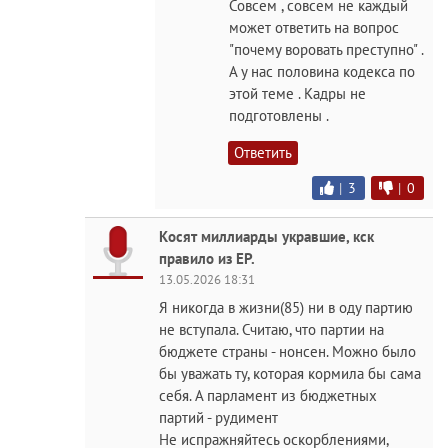
Совсем , совсем не каждый
может ответить на вопрос
"почему воровать преступно" .
А у нас половина кодекса по
этой теме . Кадры не
подготовлены .
Ответить
|
3
|
0
Косят миллиарды укравшие, кск
правило из ЕР.
13.05.2026 18:31
Я никогда в жизни(85) ни в оду партию
не вступала. Считаю, что партии на
бюджете страны - нонсен. Можно было
бы уважать ту, которая кормила бы сама
себя. А парламент из бюджетных
партий - рудимент
Не испражняйтесь оскорблениями,