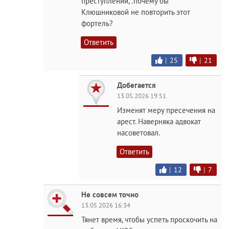
преступлений, .почему бы
Клюшниковой не повторить этот
фортель?
Ответить
|
25
|
21
Добегается
13.05.2026 19:51
Изменят меру пресечения на
арест. Наверняка адвокат
насоветовал.
Ответить
|
12
|
7
Не совсем точно
13.05.2026 16:34
Тянет время, чтобы успеть проскочить на