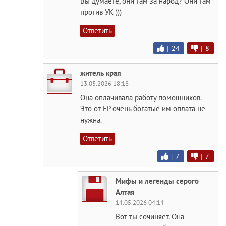
Вы думаете, они там за народ? Они там
против УК )))
Ответить
|
24
|
8
житель края
13.05.2026 18:18
Она оплачивала работу помощников.
Это от ЕР очень богатые им оплата не
нужна.
Ответить
|
7
|
7
Мифы и легенды серого
Алтая
14.05.2026 04:14
Вот ты сочиняет. Она