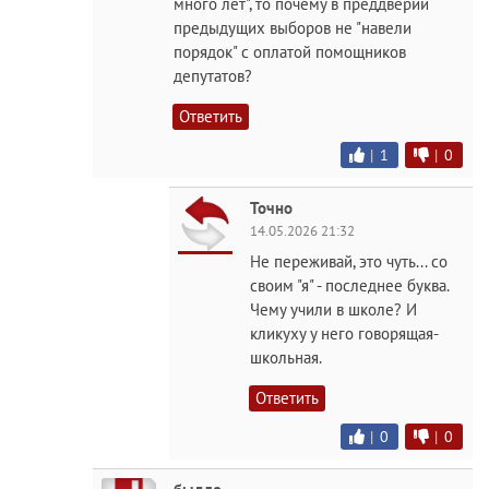
много лет", то почему в преддверии
предыдущих выборов не "навели
порядок" с оплатой помощников
депутатов?
Ответить
|
1
|
0
Точно
14.05.2026 21:32
Не переживай, это чуть... со
своим "я" - последнее буква.
Чему учили в школе? И
кликуху у него говорящая-
школьная.
Ответить
|
0
|
0