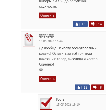
выборы в АКЗС до получения
судимости.
Ответить
|
18
|
14
🤣🤣🤣🤣
13.05.2026 16:44
Да вообще - к чорту весь уголовный
кодекс! Оставить за всё три вида
наказания: топор, виселица и костёр.
Скрепно!
😁
Ответить
|
12
|
8
Гость
13.05.2026 19:19