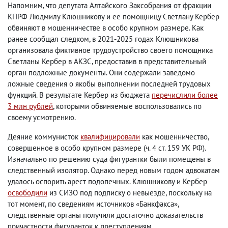
Напомним, что депутата Алтайского Заксобрания от фракции
КПРФ Людмилу Клюшникову и ее помощницу Светлану Кербер
обвиняют в мошенничестве в особо крупном размере. Как
ранее сообщал следком, в 2021-2025 годах Клюшникова
организовала фиктивное трудоустройство своего помощника
Светланы Кербер в АКЗС, предоставив в представительный
орган подложные документы. Они содержали заведомо
ложные сведения о якобы выполнении последней трудовых
функций. В результате Кербер из бюджета
перечислили более
3 млн рублей
, которыми обвиняемые воспользовались по
своему усмотрению.
Деяние коммунисток
квалифицировали
как мошенничество,
совершенное в особо крупном размере (ч. 4 ст. 159 УК РФ).
Изначально по решению суда фигурантки были помещены в
следственный изолятор. Однако перед новым годом адвокатам
удалось оспорить арест подопечных. Клюшникову и Кербер
освободили
из СИЗО под подписку о невыезде, поскольку на
тот момент, по сведениям источников «Банкфакса»,
следственные органы получили достаточно доказательств
причастности фигуранток к преступлениям.