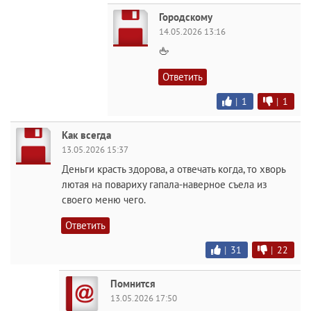
Городскому
14.05.2026 13:16
🖕
Ответить
|
1
|
1
Как всегда
13.05.2026 15:37
Деньги красть здорова, а отвечать когда, то хворь
лютая на повариху гапала-наверное съела из
своего меню чего.
Ответить
|
31
|
22
Помнится
13.05.2026 17:50