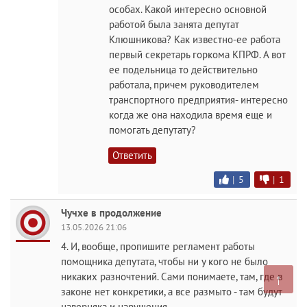
особах. Какой интересно основной
работой была занята депутат
Клюшникова? Как известно-ее работа
первый секретарь горкома КПРФ. А вот
ее подельница то действительно
работала, причем руководителем
транспортного предприятия- интересно
когда же она находила время еще и
помогать депутату?
Ответить
|
5
|
1
Чучхе в продолжение
13.05.2026 21:06
4. И, вообще, пропишите регламент работы
помощника депутата, чтобы ни у кого не было
↑
никаких разночтений. Сами понимаете, там, где в
законе нет конкретики, а все размыто - там будут
наверняка и нарушения.