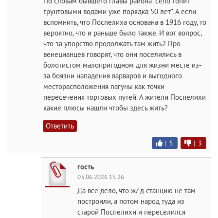
По словам бывшего главы района "село топит
грунтовыми водами уже порядка 50 лет". А если
вспомнить, что Поспелиха основана в 1916 году, то
вероятно, что и раньше было также. И вот вопрос,
что за упорство продолжать там жить? Про
венецианцев говорят, что они поселились в
болотистом малопригодном для жизни месте из-
за боязни нападения варваров и выгодного
месторасположения лагуны как точки
пересечения торговых путей. А жители Поспелихи
какие плюсы нашли чтобы здесь жить?
Ответить
|
5
|
3
гость
03.06.2026 15:26
Да все дело, что ж/ д станцию не там
построили, а потом народ туда из
старой Поспелихи и переселился