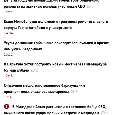
Депутат Госдумы поблагодарил волонтеров Зонального
района за их активную помощь участникам СВО
2
14:44
Главе Минобрнауки доложили о грядущем ремонте главного
корпуса Горно-Алтайского университета
14:04
Укусы домашних собак чаще приводят барнаульцев к врачам,
чем укусы бездомных
13:22
В Барнауле хотят построить новый мост через Пивоварку за
65 млн рублей
2
12:48
Сливочное масло, изготовленное барнаульским
предприятием, оказалось маргарином
8
12:07
В Минздраве Алтая рассказали о состоянии бойца СВО,
выжившего после удара молнии и встречи с медведем
6