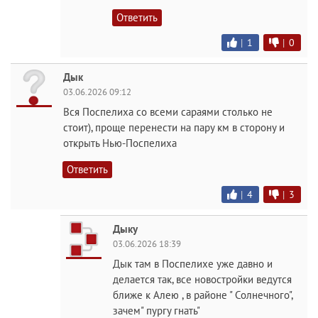
Ответить
|
1
|
0
Дык
03.06.2026 09:12
Вся Поспелиха со всеми сараями столько не
стоит), проще перенести на пару км в сторону и
открыть Нью-Поспелиха
Ответить
|
4
|
3
Дыку
03.06.2026 18:39
Дык там в Поспелихе уже давно и
делается так, все новостройки ведутся
ближе к Алею , в районе " Солнечного",
зачем" пургу гнать"