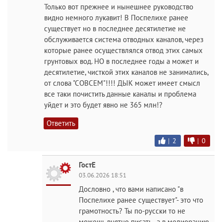
Только вот прежнее и нынешнее руководство
видно немного лукавит! В Поспелихе ранее
существует но в последнее десятилетие не
обслуживается система отводных каналов, через
которые ранее осуществлялся отвод этих самых
грунтовых вод. НО в последнее годы а может и
десятилетие, чисткой этих каналов не занимались,
от слова "СОВСЕМ"!!!! ДЫК может имеет смысл
все таки почистить данные каналы и проблема
уйдет и это будет явно не 365 млн!?
Ответить
|
2
|
0
ГостЕ
03.06.2026 18:51
Дословно , что вами написано "в
Поспелихе ранее существует"- это что
грамотность? Ты по-русски то не
можешь внятно писать , а в мелиорацию