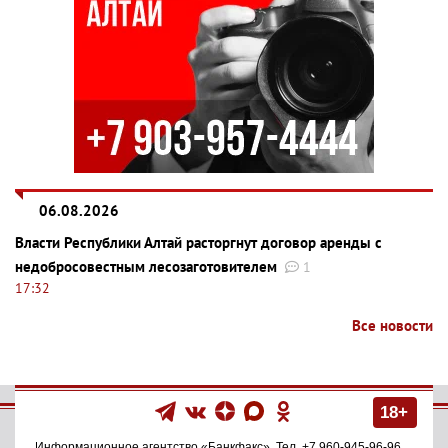
06.08.2026
Власти Республики Алтай расторгнут договор аренды с
недобросовестным лесозаготовителем
1
17:32
Все новости
18+
Информационное агентство
«Банкфакс»
. Тел.
+7 960-945-96-96
.