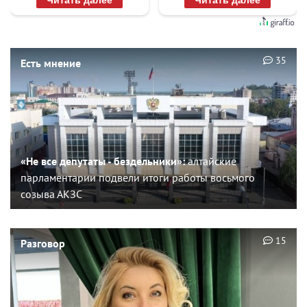
Читать далее
Читать далее
35
Есть мнение
«Не все депутаты - бездельники»:
алтайские
парламентарии подвели итоги работы восьмого
созыва АКЗС
15
Разговор