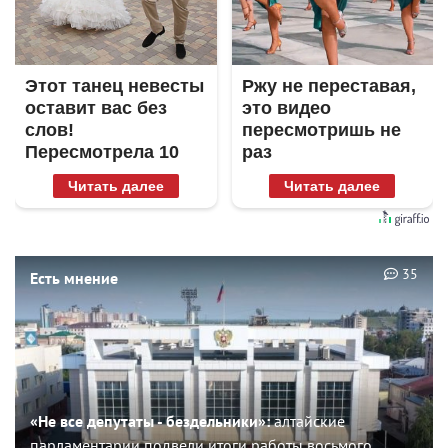
Этот танец невесты
Ржу не переставая,
оставит вас без
это видео
слов!
пересмотришь не
Пересмотрела 10
раз
раз
Читать далее
Читать далее
35
Есть мнение
«Не все депутаты - бездельники»:
алтайские
парламентарии подвели итоги работы восьмого