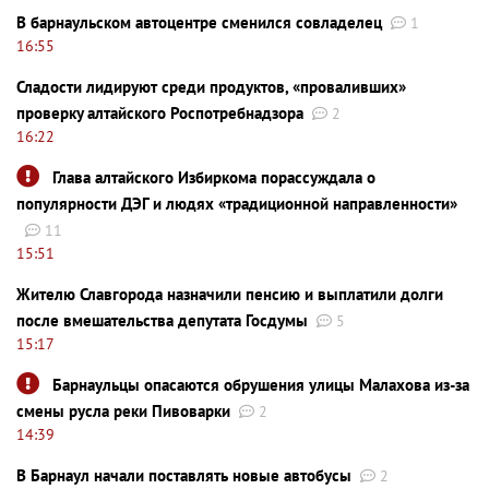
В барнаульском автоцентре сменился совладелец
1
16:55
Сладости лидируют среди продуктов, «проваливших»
проверку алтайского Роспотребнадзора
2
16:22
Глава алтайского Избиркома порассуждала о
популярности ДЭГ и людях «традиционной направленности»
11
15:51
Жителю Славгорода назначили пенсию и выплатили долги
после вмешательства депутата Госдумы
5
15:17
Барнаульцы опасаются обрушения улицы Малахова из-за
смены русла реки Пивоварки
2
14:39
В Барнаул начали поставлять новые автобусы
2