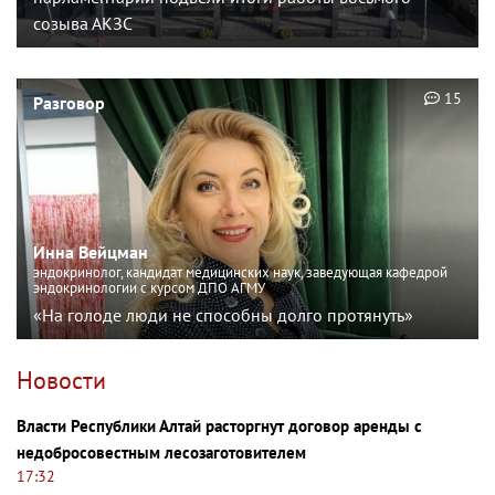
созыва АКЗС
15
Разговор
Инна Вейцман
эндокринолог, кандидат медицинских наук, заведующая кафедрой
эндокринологии с курсом ДПО АГМУ
«На голоде люди не способны долго протянуть»
Новости
Власти Республики Алтай расторгнут договор аренды с
недобросовестным лесозаготовителем
17:32