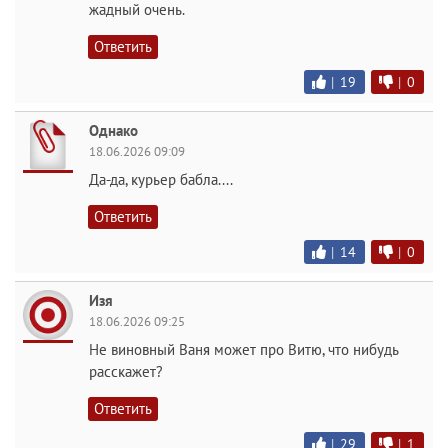
жадный очень.
Ответить
|
19
|
0
Однако
18.06.2026 09:09
Да-да, курьер бабла....
Ответить
|
14
|
0
Изя
18.06.2026 09:25
Не виновный Ваня может про Витю, что нибудь
расскажет?
Ответить
|
29
|
1