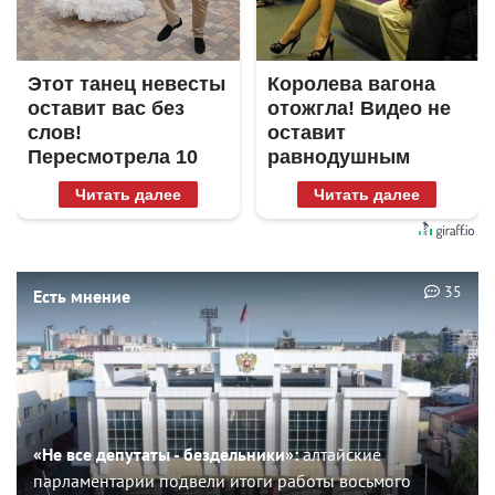
Этот танец невесты
Королева вагона
оставит вас без
отожгла! Видео не
слов!
оставит
Пересмотрела 10
равнодушным
раз
Читать далее
Читать далее
35
Есть мнение
«Не все депутаты - бездельники»:
алтайские
парламентарии подвели итоги работы восьмого