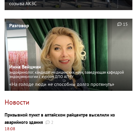
созыва АКЗС
15
Разговор
Инна Вейцман
эндокринолог, кандидат медицинских наук, заведующая кафедрой
эндокринологии с курсом ДПО АГМУ
«На голоде люди не способны долго протянуть»
Новости
Призывной пункт в алтайском райцентре выселили из
аварийного здания
2
18:08