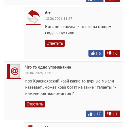
бгг
18.06.2026 11:47
Витя не виноуват, что его на откорм
сюда запустили...
Ответить
|
6
|
0
Что то одно упоминание
18.06.2026 09:40
про Красноярский край какие то дурные мысли
навевает , может край богат на такие " таланты " -
инженеров экономистов ?
Ответить
|
17
|
1