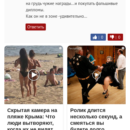
на грудь чужие награды...и покупать фальшивые
дипломы.
Как он не в зоне -удивительно...
Ответить
|
0
|
0
i
i
Скрытая камера на
Ролик длится
пляже Крыма: Что
несколько секунд, а
люди вытворяют,
смеяться вы
когда их не видят...
будете долго