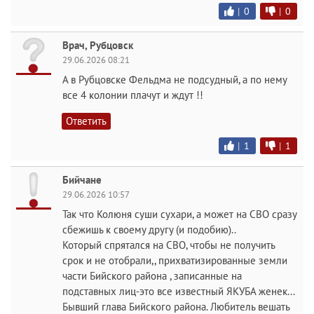
|
0
|
0
Врач, Рубцовск
29.06.2026 08:21
А в Рубцовске Фельдма не подсудный, а по нему
все 4 колонии плачут и ждут !!
Ответить
|
1
|
1
Бийчане
29.06.2026 10:57
Так что Колюня суши сухари, а может на СВО сразу
сбежишь к своему другу (и подобию)..
Который спрятался на СВО, чтобы не получить
срок и не отобрали,, прихватизированные земли
части Бийского района , записанные на
подставных лиц-это все известный ЯКУБА женек...
Бывший глава Бийского района. Любитель вешать