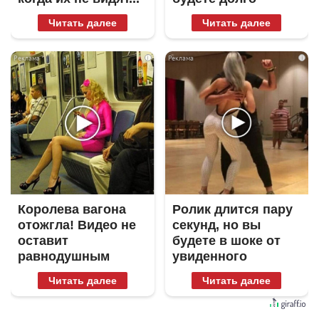
Читать далее
Читать далее
i
i
Королева вагона
Ролик длится пару
отожгла! Видео не
секунд, но вы
оставит
будете в шоке от
равнодушным
увиденного
Читать далее
Читать далее