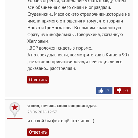
Убраев огребся, за желание узнать правду, затем
все обвинения с него сняли и оправдали.
Студеникин., Маслюк -это стрелочники,которые не
имели прямого отношения к тому , что творили
Нонко и Громогласова. Вспомним знаменитую
фразу из кинофильма С. Говорухина, сказанную
Жегловым.
,,ВОР доложен сидеть в тюрьме,,
А по сроку давности, посмотрите как в Китае в 90 г
, незаконно приватизировал, а сейчас ,если все
доказано...расстреляли.
Ответить
|
2
|
0
я жил, печаль свою сопровождая.
28.06.2026 12:37
и на кой бы фик ещё это читал...(
Ответить