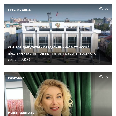
35
Есть мнение
«Не все депутаты - бездельники»:
алтайские
парламентарии подвели итоги работы восьмого
созыва АКЗС
15
Разговор
Инна Вейцман