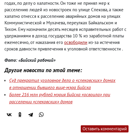
годах, по делу о халатности. Он тоже не принял мер к
расселению людей из новостроек по улице Спекова, а также
халатно отнесся к расселению аварийных домов на улицах
Коммунистической и Мухачева, переулках Байкальском и
Тихом. Ему назначили десять месяцев исправительных работ с
удержаниями в доход государства 10 % из заработной платы
ежемесячно, от наказания его
освободили
из-за истечения
сроков давности привлечения к уголовной ответственности .
Фото: «Бийский рабочий»
Другие новости по этой теме:
Суд прекратил уголовное дело о «спековских» домах
в отношении бывшего вице-мэра Бийска
Более 216 млн рублей мэрия Бийска «освоила» при
расселении «спековских» домов
Оставить комментарий