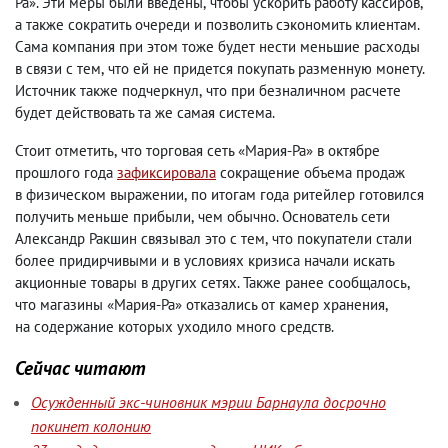
Ра». Эти меры были введены
,
чтобы ускорить работу кассиров
,
а также сократить очереди и позволить сэкономить клиентам.
Сама компания при этом тоже будет нести меньшие расходы
в связи с тем
,
что ей не придется покупать разменную монету.
Источник также подчеркнул
,
что при безналичном расчете
будет действовать та же самая система.
Стоит отметить
,
что торговая сеть «Мария-Ра» в октябре
прошлого года
зафиксировала
сокращение объема продаж
в физическом выражении
,
по итогам года ритейлер готовился
получить меньше прибыли
,
чем обычно. Основатель сети
Александр Ракшин связывал это с тем
,
что покупатели стали
более придирчивыми и в условиях кризиса начали искать
акционные товары в других сетях. Также ранее сообщалось
,
что магазины «Мария-Ра» отказались от камер хранения
,
на содержание которых уходило много средств.
Сейчас читают
Осужденный экс-чиновник мэрии Барнаула досрочно
покинет колонию