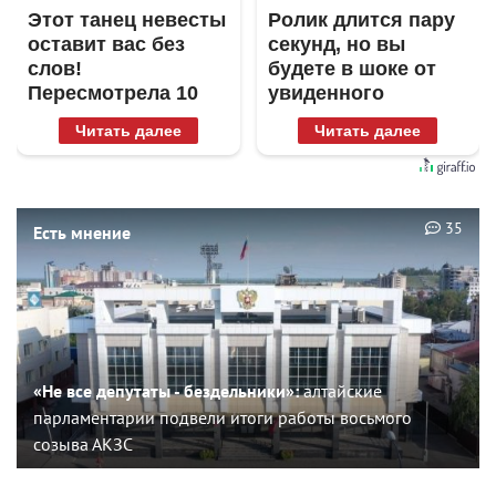
Этот танец невесты
Ролик длится пару
оставит вас без
секунд, но вы
слов!
будете в шоке от
Пересмотрела 10
увиденного
раз
Читать далее
Читать далее
35
Есть мнение
«Не все депутаты - бездельники»:
алтайские
парламентарии подвели итоги работы восьмого
созыва АКЗС