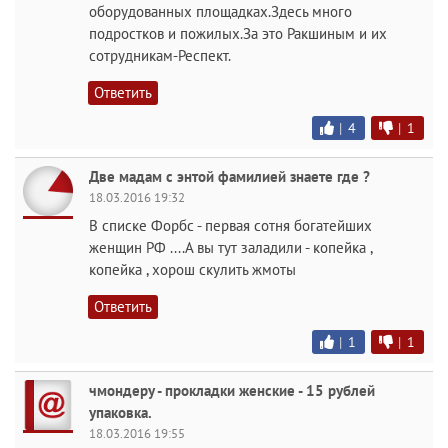
оборудованных площадках.Здесь много
подростков и пожилых.За это Ракшиным и их
сотрудникам-Респект.
Ответить
|
4
|
1
Две мадам с энтой фамилией знаете где ?
18.03.2016 19:32
В списке Форбс - первая сотня богатейших
женщин РФ ....А вы тут заладили - копейка ,
копейка , хорош скулить жмоты
Ответить
|
1
|
1
чмондеру - прокладки женские - 15 рублей
упаковка.
18.03.2016 19:55