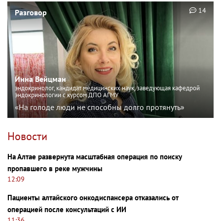
14
Разговор
Инна Вейцман
эндокринолог, кандидат медицинских наук, заведующая кафедрой
эндокринологии с курсом ДПО АГМУ
«На голоде люди не способны долго протянуть»
Новости
На Алтае развернута масштабная операция по поиску
пропавшего в реке мужчины
12:09
Пациенты алтайского онкодиспансера отказались от
операцией после консультаций с ИИ
11:36