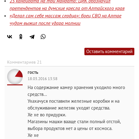
23 кандидата на три мандата: ЦИК обозначил
претендентов на думские кресла от Алтайского края
«Делал сам себе массаж сердца»: боец СВО на Алтае
чудом выжил после удара молнии
Оставить комментарий
Комментариев 21
гость
18.03.2016 13:58
На содержание камер хранения уходило много
средств...
Ухахачуся поставили железные коробки и на
обслуживание железяк уходят средства.
Хе хе во придурки.
Магазины машки вааще стали полный отстой,
выбора продуктов нет а цены от космоса.
Хе хе