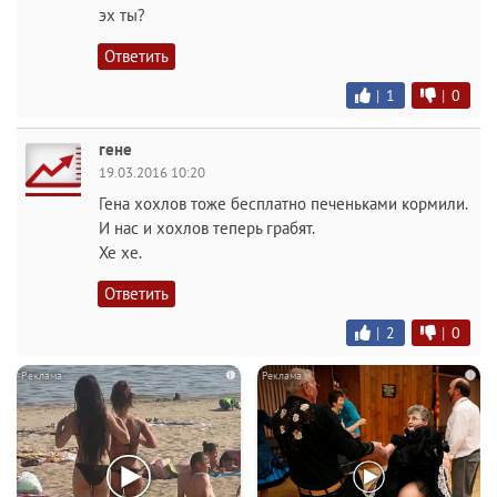
эх ты?
Ответить
|
1
|
0
гене
19.03.2016 10:20
Гена хохлов тоже бесплатно печеньками кормили.
И нас и хохлов теперь грабят.
Хе хе.
Ответить
|
2
|
0
i
i