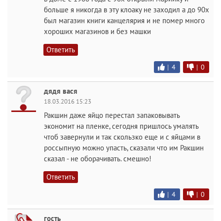
больше я никогда в эту клоаку не заходил а до 90х
был магазин книги канцелярия и не помер много
хороших магазинов и без машки
Ответить
|
4
|
0
дядя вася
18.03.2016 15:23
Ракшин даже яйцо перестал запаковывать
экономит на пленке, сегодня пришлось умалять
чтоб завернули и так скользко еще и с яйцами в
россыпную можно упасть, сказали что им Ракшин
сказал - не оборачивать. смешно!
Ответить
|
4
|
0
гость