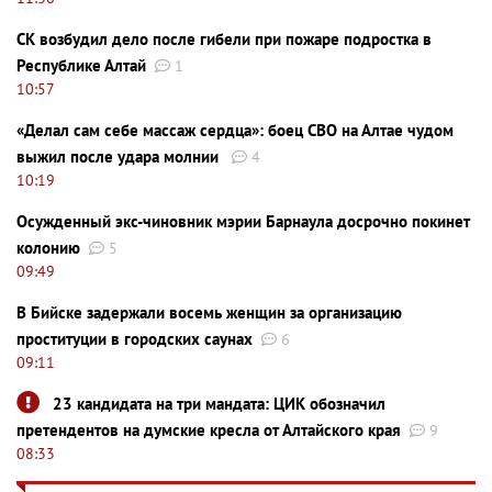
СК возбудил дело после гибели при пожаре подростка в
Республике Алтай
1
10:57
«Делал сам себе массаж сердца»: боец СВО на Алтае чудом
выжил после удара молнии
4
10:19
Осужденный экс-чиновник мэрии Барнаула досрочно покинет
колонию
5
09:49
В Бийске задержали восемь женщин за организацию
проституции в городских саунах
6
09:11
23 кандидата на три мандата: ЦИК обозначил
претендентов на думские кресла от Алтайского края
9
08:33