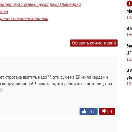
хова из-за смены русла реки Пивоварки
Ма
елец
14
срочно покинет колонию
В 
14
Оставить комментарий
За
ЦГ
13
В 
лет строгача вкатить надо??, эти суки из ЕР миллиардами
уб
 коррупционера!!! показали, что работают в поте лица, на
12
!!
|
15
|
4