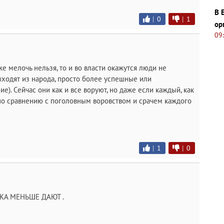
В 
|
0
|
1
ор
09
е мелочь нельзя, то и во власти окажутся люди не
выходят из народа, просто более успешные или
е). Сейчас они как и все воруют, но даже если каждый, как
по сравнению с поголовным воровством и срачем каждого
|
1
|
0
КА МЕНЬШЕ ДАЮТ .