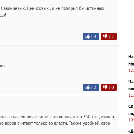
и у Савинцевых, Денисовых , и не позорил бы истинных
да!
|
4
|
2
На
по
ют.
12
Па
|
2
|
0
оп
11
СК
по
асса населения, считает, что воровать по 350 тыщ можно.
10
 воров считают только во власти. Так-же удобней, своё
«Д