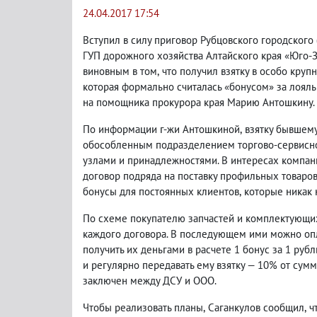
24.04.2017 17:54
Вступил в силу приговор Рубцовского городског
ГУП дорожного хозяйства Алтайского края «Юго-
виновным в том
,
что получил взятку в особо кру
которая формально считалась «бонусом» за лояль
на помощника прокурора края Марию Антошкину.
По информации г-жи Антошкиной
,
взятку бывшем
обособленным подразделением торгово-сервисн
узлами и принадлежностями. В интересах компани
договор подряда на поставку профильных товаро
бонусы для постоянных клиентов
,
которые никак 
По схеме покупателю запчастей и комплектующи
каждого договора. В последующем ими можно опл
получить их деньгами в расчете 1 бонус за 1 руб
и регулярно передавать ему взятку — 10% от сум
заключен между ДСУ и ООО.
Чтобы реализовать планы
,
Саганкулов сообщил
,
ч