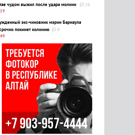
тае чудом выжил после удара молнии
26
:19
ужденный экс-чиновник мэрии Барнаула
срочно покинет колонию
8
:49