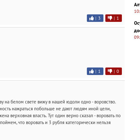
Ал
10
|
3
|
1
Ос
до
09
|
1
|
0
ву на белом свете вижу в нашей юдоли одно - воровство.
ность нажраться побольше не дают людям иной цели,
на верховная власть. Тут один верно сказал - воровать по
поймем, что воровать и 3 рубля категорически нельзя