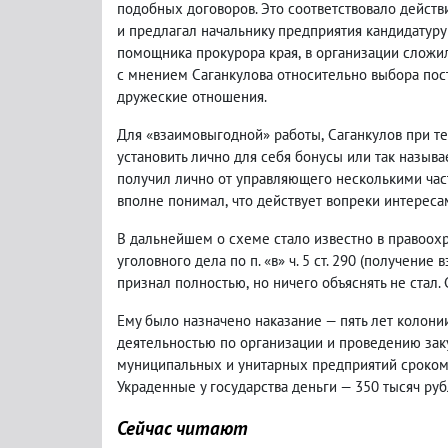
подобных договоров. Это соответствовало действ
и предлагал начальнику предприятия кандидатуру
помощника прокурора края
,
в организации сложи
с мнением Саганкулова относительно выбора пос
дружеские отношения.
Для «взаимовыгодной» работы
,
Саганкулов при т
установить лично для себя бонусы или так называ
получил лично от управляющего несколькими част
вполне понимал
,
что действует вопреки интерес
В дальнейшем о схеме стало известно в правоох
уголовного дела по п. «в» ч. 5 ст. 290
(
получение в
признал полностью
,
но ничего объяснять не стал.
Ему было назначено наказание — пять лет колони
деятельностью по организации и проведению зак
муниципальных и унитарных предприятий сроком н
Украденные у государства деньги — 350 тысяч руб
Сейчас читают