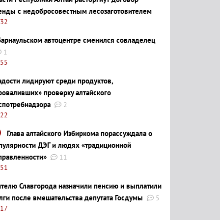
енды с недобросовестным лесозаготовителем
:32
барнаульском автоцентре сменился совладелец
1
:55
адости лидируют среди продуктов,
роваливших» проверку алтайского
спотребнадзора
2
:22
Глава алтайского Избиркома порассуждала о
пулярности ДЭГ и людях «традиционной
правленности»
11
:51
телю Славгорода назначили пенсию и выплатили
лги после вмешательства депутата Госдумы
5
:17