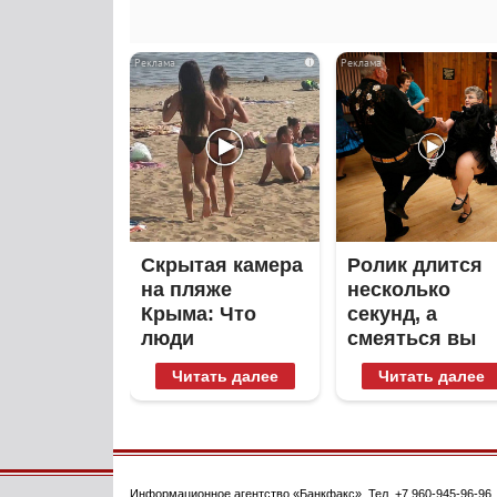
i
Скрытая камера
Ролик длится
на пляже
несколько
Крыма: Что
секунд, а
люди
смеяться вы
вытворяют,
будете долго
Читать далее
Читать далее
когда их не
видят...
Информационное агентство
«Банкфакс»
. Тел.
+7 960-945-96-96