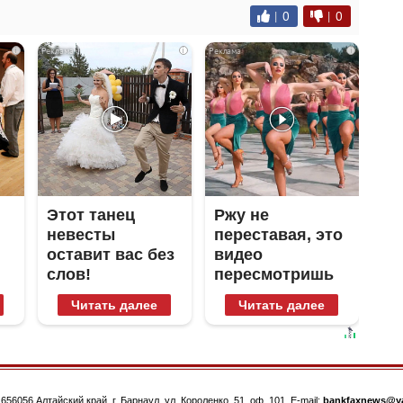
|
0
|
0
i
i
i
Этот танец
Ржу не
невесты
переставая, это
оставит вас без
видео
слов!
пересмотришь
Пересмотрела
не раз
Читать далее
Читать далее
10 раз
.
656056
Алтайский край, г. Барнаул
,
ул. Короленко, 51, оф. 101
. E-mail:
bankfaxnews@ya