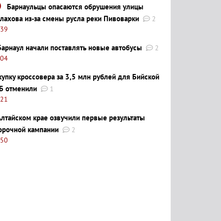
Барнаульцы опасаются обрушения улицы
лахова из-за смены русла реки Пивоварки
2
:39
Барнаул начали поставлять новые автобусы
2
:04
купку кроссовера за 3,5 млн рублей для Бийской
Б отменили
1
:21
Алтайском крае озвучили первые результаты
орочной кампании
2
:50