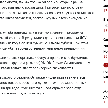
ительности
,
так как только он вел мониторинг рынка
ар
 того или иного поставщика. При этом
,
как по словам
17
лась практика
,
когда начальник во всех случаях соглашался
тавщиков запчастей
,
поскольку у них сложились давние
В 
16
ех же обстоятельствах в том же кабинете предложил
емый «откат». В результате сделки замначальника ДСУ
Сл
ями взятку в общей сумме 350 тысяч рублей. При этом
«п
ам службы в государственном унитарном предприятии.
Ро
16
ранительных органах
,
и бонусы привели к возбуждению
зятки в крупном размере) УК РФ. В суде Саганкулов вину
 Сказал только
,
что теперь горячо раскаивается.
по
на
и строгого режима. Он также лишен права заниматься
15
упок товаров
,
работ и услуг для нужд государственных
,
а три года. Мужчину взяли под стражу в зале суда.
Жи
лей — ему придется вернуть.
до
15