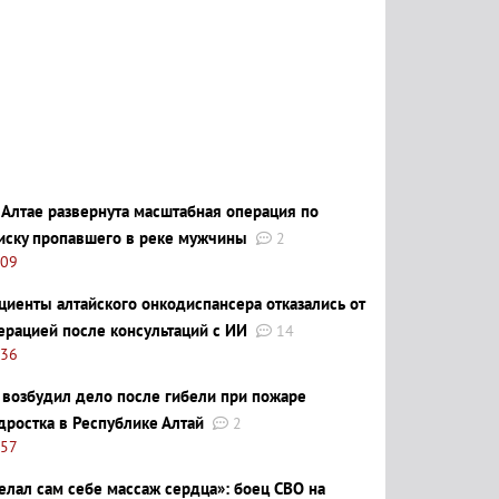
 Алтае развернута масштабная операция по
иску пропавшего в реке мужчины
2
:09
циенты алтайского онкодиспансера отказались от
ерацией после консультаций с ИИ
14
:36
 возбудил дело после гибели при пожаре
дростка в Республике Алтай
2
:57
елал сам себе массаж сердца»: боец СВО на