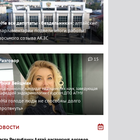
«Не все депутаты - бездельники»:
алтайские
парламентарии подвели итоги работы
восьмого созыва АКЗС
15
Разговор
Инна Вейцман
эндокринолог, кандидат медицинских наук, заведующая
кафедрой эндокринологии с курсом ДПО АГМУ
«На голоде люди не способны долго
протянуть»
овости
асти Республики Алтай расторгнут договор