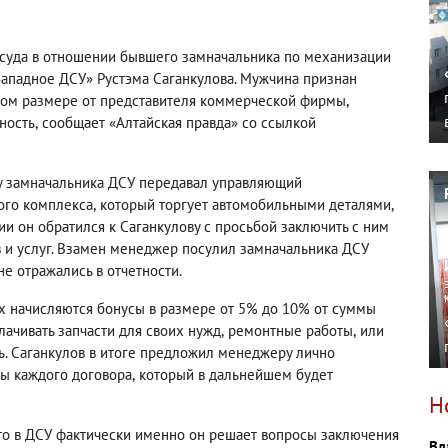
о суда в отношении бывшего замначальника по механизации
Западное ДСУ» Рустэма Саганкулова. Мужчина признан
пном размере от представителя коммерческой фирмы
,
ность
,
сообщает «Алтайская правда» со ссылкой
у замначальника ДСУ передавал управляющий
ого комплекса
,
который торгует автомобильными деталями
,
и он обратился к Саганкулову с просьбой заключить с ним
в и услуг. Взамен менеджер посулил замначальника ДСУ
не отражались в отчетности.
х начисляются бонусы в размере от 5% до 10% от суммы
ачивать запчасти для своих нужд
,
ремонтные работы
,
или
ль. Саганкулов в итоге предложил менеджеру лично
мы каждого договора
,
который в дальнейшем будет
Н
то в ДСУ фактически именно он решает вопросы заключения
Вл