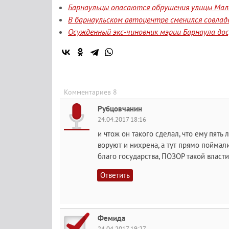
Барнаульцы опасаются обрушения улицы Мала
В барнаульском автоцентре сменился совлад
Осужденный экс-чиновник мэрии Барнаула до
Комментариев 8
Рубцовчанин
24.04.2017 18:16
и чтож он такого сделал, что ему пять 
воруют и нихрена, а тут прямо поймали
благо государства, ПОЗОР такой власти
Ответить
Фемида
24.04.2017 19:27