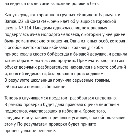
на видео
,
а после сами выложили ролики в Сеть.
Как утверждают горожане в группах «Инцидент Барнаул» и
Barnaul22
«ВКонтакте», речь идет об учащихся городской
школы № 114. Нападкам одноклассниц потерпевшая
подверглась из-за молодого человека
,
с которым у нее ранее
были романтические отношения. Одна из юных особ
,
которая
с особой жестокостью избивала школьницу
,
якобы
приревновала своего бойфренда к бывшей девушке
,
и решила
таким образом экс-пассию проучить. Примечательно
,
что сам
объект девичьих разбирательств находился на месте событий
и
,
по всей видимости
,
был доволен происходящим.
В результате школьница получила серьезные травмы
,
ей оказали помощь в больнице.
Теперь в случившемся предстоит разобраться следствию.
В рамках проверки будет дана правовая оценка действиям
подростков
,
участвовавших в избиении. Кроме того
,
следователи установят причины и условия
,
способствовавшие
этому. По результатам проверки будет принято
процессуальное решение.