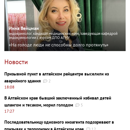
Инна Вейцман
эндокринолог, кандидат медицинских наук, заведующая кафедрой
эндокринологии с курсом ДПО АГМУ
«На голоде люди не способны долго протянуть»
Новости
Призывной пункт в алтайском райцентре выселили из
аварийного здания
2
18:08
В Алтайском крае бывший заключенный избивал детей
шлангом и тесаком, морил голодом
5
17:27
Последовательницу одиозного иноагента подозревают в
призывах к терроризму в Алтайском крае
12