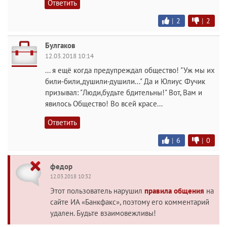
Ответить
|
2
|
2
Булгаков
12.03.2018 10:14
... я ещё когда предупреждал общество! "Уж мы их
били-били,душили-душили..." Да и Юлиус Фучик
призывал: "Люди,будьте бдительны!" Вот, Вам и
явилось Общество! Во всей красе...
Ответить
|
6
|
0
федор
12.03.2018 10:32
Этот пользователь нарушил
правила общения
на
сайте ИА «Банкфакс», поэтому его комментарий
удален. Будьте взаимовежливы!