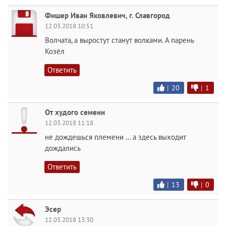
Фишер Иван Яковлевич, г. Славгород
12.03.2018 10:51
Волчата, а выростут станут волками. А парень
Козёл
Ответить
|
20
|
1
От худого cемени
12.03.2018 11:18
не дождешься племени ... а здесь выходит
дождались
Ответить
|
13
|
0
Эсер
12.03.2018 13:30