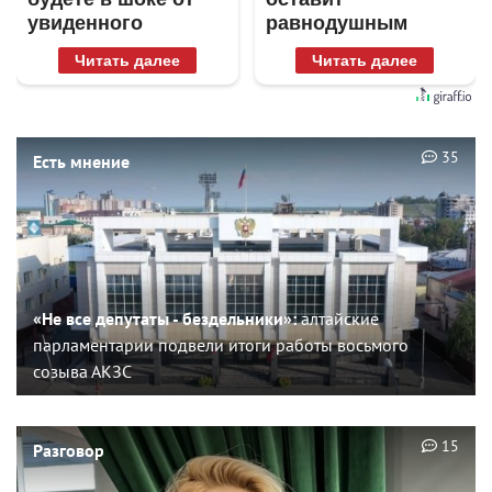
увиденного
равнодушным
Читать далее
Читать далее
35
Есть мнение
«Не все депутаты - бездельники»:
алтайские
парламентарии подвели итоги работы восьмого
созыва АКЗС
15
Разговор