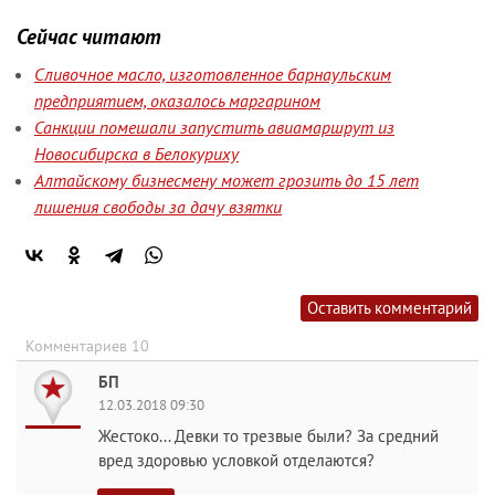
Сейчас читают
Сливочное масло, изготовленное барнаульским
предприятием, оказалось маргарином
Санкции помешали запустить авиамаршрут из
Новосибирска в Белокуриху
Алтайскому бизнесмену может грозить до 15 лет
лишения свободы за дачу взятки
Оставить комментарий
Комментариев 10
БП
12.03.2018 09:30
Жестоко... Девки то трезвые были? За средний
вред здоровью условкой отделаются?