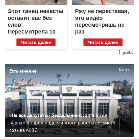
Этот танец невесты
Ржу не переставая,
оставит вас без
это видео
слов!
пересмотришь не
Пересмотрела 10
раз
раз
Читать далее
Читать далее
35
Есть мнение
«Не все депутаты - бездельники»:
алтайские
парламентарии подвели итоги работы восьмого
созыва АКЗС