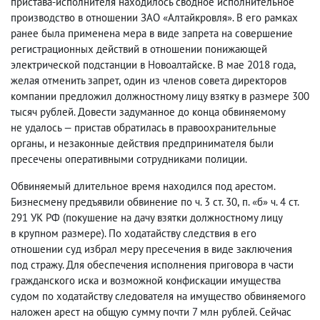
пристава-исполнителя находилось сводное исполнительное
производство в отношении ЗАО «Алтайкровля». В его рамках
ранее была применена мера в виде запрета на совершение
регистрационных действий в отношении понижающей
электрической подстанции в Новоалтайске. В мае 2018 года
,
желая отменить запрет
,
один из членов совета директоров
компании предложил должностному лицу взятку в размере 300
тысяч рублей. Довести задуманное до конца обвиняемому
не удалось — пристав обратилась в правоохранительные
органы
,
и незаконные действия предпринимателя были
пресечены оперативными сотрудниками полиции.
Обвиняемый длительное время находился под арестом.
Бизнесмену предъявили обвинение по ч. 3 ст. 30
,
п. «б» ч. 4 ст.
291 УК РФ
(
покушение на дачу взятки должностному лицу
в крупном размере). По ходатайству следствия в его
отношении суд избрал меру пресечения в виде заключения
под стражу. Для обеспечения исполнения приговора в части
гражданского иска и возможной конфискации имущества
судом по ходатайству следователя на имущество обвиняемого
наложен арест на общую сумму почти 7 млн рублей. Сейчас