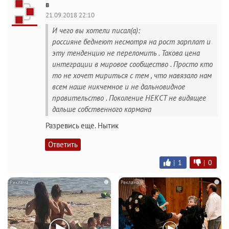
в
21.09.2018 22:10
И чего вы хотели писал(а):
россияне беднеют несмотря на рост зарплат и
эту тенденцию не переломить . Такова цена
интеграции в мировое сообщество . Просто кто
то не хочет мириться с тем , что навязало нам
всем наше никчемное и не дальновидное
правительство . Поколение НЕКСТ не видящее
дальше собственного кармана
Разревись еще. Нытик
Ответить
|
1
|
0
i
i