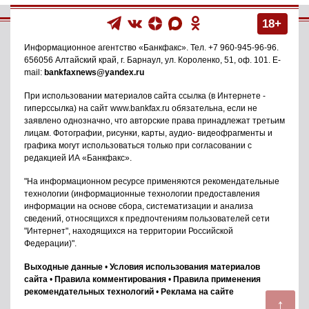
18+
Информационное агентство
«Банкфакс»
. Тел.
+7 960-945-96-96
.
656056
Алтайский край, г. Барнаул
,
ул. Короленко, 51, оф. 101
. E-
mail:
bankfaxnews@yandex.ru
При использовании материалов сайта ссылка (в Интернете -
гиперссылка) на сайт www.bankfax.ru обязательна, если не
заявлено однозначно, что авторские права принадлежат третьим
лицам. Фотографии, рисунки, карты, аудио- видеофрагменты и
графика могут использоваться только при согласовании с
редакцией ИА «Банкфакс».
"На информационном ресурсе применяются рекомендательные
технологии (информационные технологии предоставления
информации на основе сбора, систематизации и анализа
сведений, относящихся к предпочтениям пользователей сети
"Интернет", находящихся на территории Российской
Федерации)".
Выходные данные
•
Условия использования материалов
сайта
•
Правила комментирования
•
Правила применения
рекомендательных технологий
•
Реклама на сайте
↑