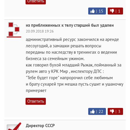
Ответить
|
15
|
1
из приближенных к телу старший был удален
20.09.2018 19:26
административный ресурс закончился на аренде
лесоугодий, а замашки решать вопросы
переданы по наследству в тренингах о ведении
бизнеса за семейным ужином.
как говорил бухой младший Рыжак, пойманный за
рулем авто у КРК Мир , инспектору ДПС :
"Тебе будет горе" напророчил себе любимым
и брату сухарей три мешка пусть сушит и ушаночку
примеряет
Ответить
|
22
|
3
Директор СССР