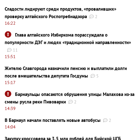
Сладости лидируют среди продуктов, «проваливших»
проверку алтайского Роспотребнадзора
2
16:22
Глава алтайского Избиркома порассуждала о
популярности ДЭГ и людях «традиционной направленности»
11
15:51
Жителю Славгорода назначили пенсию и выплатили долги
после вмешательства депутата Госдумы
5
15:17
Барнаульцы опасаются обрушения улицы Малахова из-за
смены русла реки Пивоварки
2
14:39
В Барнаул начали поставлять новые автобусы
2
14:04
Закупку кроссовера за 3,5 млн рублей для Бийской ЦГБ