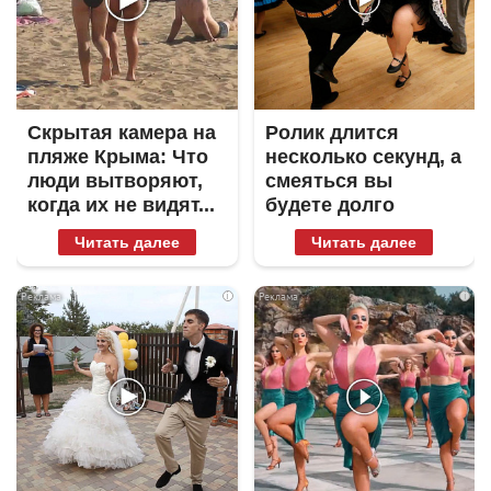
Скрытая камера на
Ролик длится
пляже Крыма: Что
несколько секунд, а
люди вытворяют,
смеяться вы
когда их не видят...
будете долго
Читать далее
Читать далее
i
i