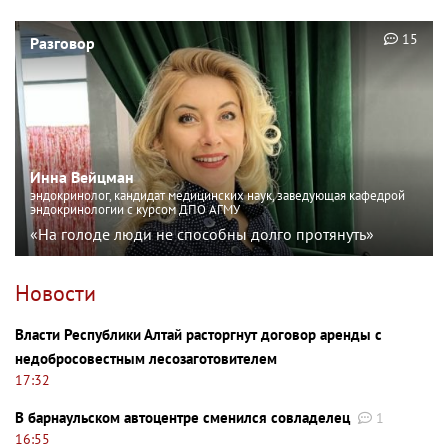
15
Разговор
Инна Вейцман
эндокринолог, кандидат медицинских наук, заведующая кафедрой
эндокринологии с курсом ДПО АГМУ
«На голоде люди не способны долго протянуть»
Новости
Власти Республики Алтай расторгнут договор аренды с
недобросовестным лесозаготовителем
17:32
В барнаульском автоцентре сменился совладелец
1
16:55