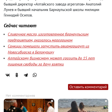
бывший директор «Алтайского завода агрегатов» Анатолий
Лунев и бывший начальник Барнаульской школы милиции
Геннадий Осипов.
Сейчас читают
Сливочное масло, изготовленное барнаульским
предприятием, оказалось маргарином
Санкции помешали запустить авиамаршрут из
Новосибирска в Белокуриху
Алтайскому бизнесмену может грозить до 15 лет
лишения свободы за дачу взятки
Оставить комментарий
Нет комментариев
i
i