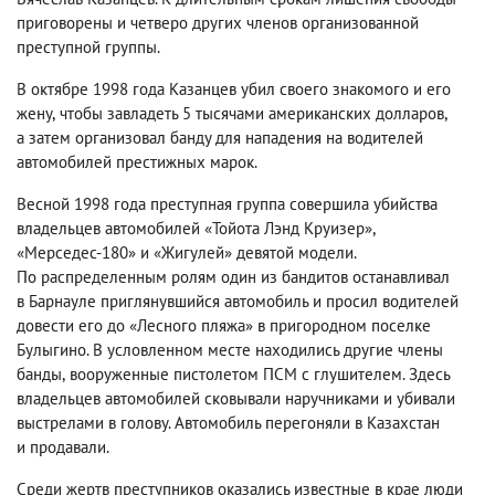
приговорены и четверо других членов организованной
преступной группы.
В октябре 1998 года Казанцев убил своего знакомого и его
жену
,
чтобы завладеть 5 тысячами американских долларов
,
а затем организовал банду для нападения на водителей
автомобилей престижных марок.
Весной 1998 года преступная группа совершила убийства
владельцев автомобилей «Тойота Лэнд Круизер»,
«Мерседес-180» и «Жигулей» девятой модели.
По распределенным ролям один из бандитов останавливал
в Барнауле приглянувшийся автомобиль и просил водителей
довести его до «Лесного пляжа» в пригородном поселке
Булыгино. В условленном месте находились другие члены
банды
,
вооруженные пистолетом ПСМ с глушителем. Здесь
владельцев автомобилей сковывали наручниками и убивали
выстрелами в голову. Автомобиль перегоняли в Казахстан
и продавали.
Среди жертв преступников оказались известные в крае люди