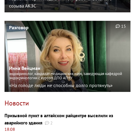
созыва АКЗС
15
Разговор
Инна Вейцман
эндокринолог, кандидат медицинских наук, заведующая кафедрой
эндокринологии с курсом ДПО АГМУ
«На голоде люди не способны долго протянуть»
Новости
Призывной пункт в алтайском райцентре выселили из
аварийного здания
2
18:08