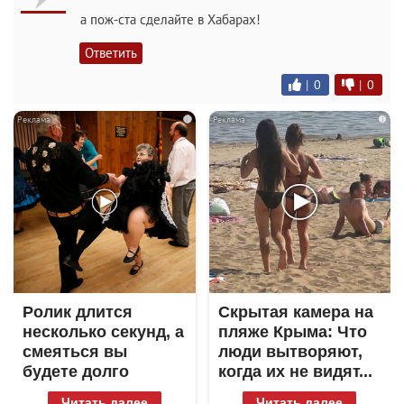
а пож-ста сделайте в Хабарах!
Ответить
|
0
|
0
i
i
Ролик длится
Скрытая камера на
несколько секунд, а
пляже Крыма: Что
смеяться вы
люди вытворяют,
будете долго
когда их не видят...
Читать далее
Читать далее