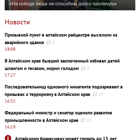
«На голоде люди не способны долго протянуть»
Новости
Призывной пункт в алтайском райцентре выселили из
аварийного здания
2
18:08
В Алтайском крае бывший заключенный избивал детей
шлангом и тесаком, морил голодом
5
17:27
Последовательницу одиозного иноагента подозревают в
призывах к терроризму в Алтайском крае
17
16:52
Федеральный министр и сенатор оценили развитие
промышленности в Алтайском крае
22
16:19
Алтайскому бизнесмену может грозить до 15 лет