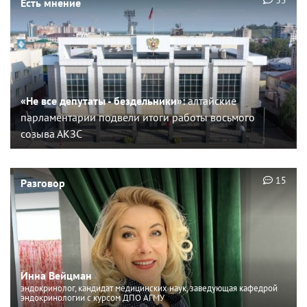
35
Есть мнение
«Не все депутаты - бездельники»:
алтайские
парламентарии подвели итоги работы восьмого
созыва АКЗС
15
Разговор
Инна Вейцман
эндокринолог, кандидат медицинских наук, заведующая кафедрой
эндокринологии с курсом ДПО АГМУ