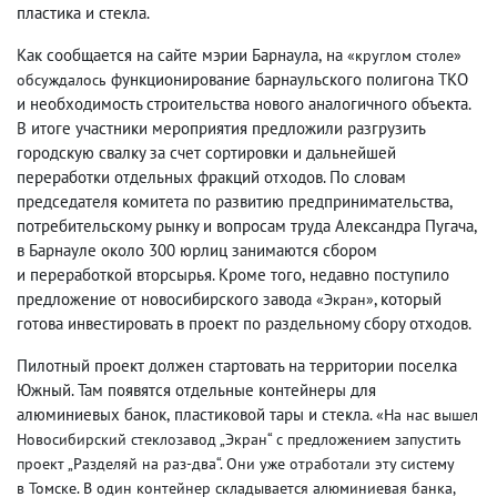
пластика и стекла.
Как сообщается на сайте мэрии Барнаула
,
на
«
круглом столе
»
функционирование барнаульского полигона ТКО
обсуждалось
и необходимость строительства нового аналогичного объекта.
В итоге участники мероприятия предложили разгрузить
городскую свалку за счет сортировки и дальнейшей
переработки отдельных фракций отходов. По словам
председателя комитета по развитию предпринимательства
,
потребительскому рынку и вопросам труда Александра Пугача
,
в Барнауле около 300 юрлиц занимаются сбором
и переработкой вторсырья. Кроме того
,
недавно поступило
предложение от новосибирского завода
, который
«Экран»
готова инвестировать в проект по раздельному сбору отходов.
Пилотный проект должен стартовать на территории поселка
Южный. Там появятся отдельные контейнеры для
алюминиевых банок
,
пластиковой тары и стекла.
«На нас вышел
Новосибирский стеклозавод „Экран“ с предложением запустить
проект „Разделяй на раз-два“. Они уже отработали эту систему
в Томске. В один контейнер складывается алюминиевая банка
,