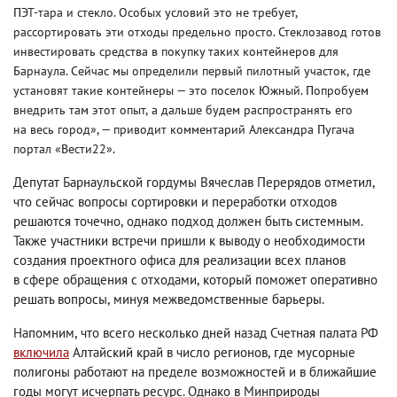
ПЭТ-тара и стекло. Особых условий это не требует
,
рассортировать эти отходы предельно просто. Стеклозавод готов
инвестировать средства в покупку таких контейнеров для
Барнаула. Сейчас мы определили первый пилотный участок
,
где
установят такие контейнеры — это поселок Южный. Попробуем
внедрить там этот опыт
,
а дальше будем распространять его
на весь город», — приводит комментарий Александра Пугача
портал «Вести22».
Депутат Барнаульской гордумы Вячеслав Перерядов отметил
,
что сейчас вопросы сортировки и переработки отходов
решаются точечно
,
однако подход должен быть системным.
Также участники встречи пришли к выводу о необходимости
создания проектного офиса для реализации всех планов
в сфере обращения с отходами
,
который поможет оперативно
решать вопросы
,
минуя межведомственные барьеры.
Напомним
,
что всего несколько дней назад Счетная палата РФ
включила
Алтайский край в число регионов
,
где мусорные
полигоны работают на пределе возможностей и в ближайшие
годы могут исчерпать ресурс. Однако в Минприроды