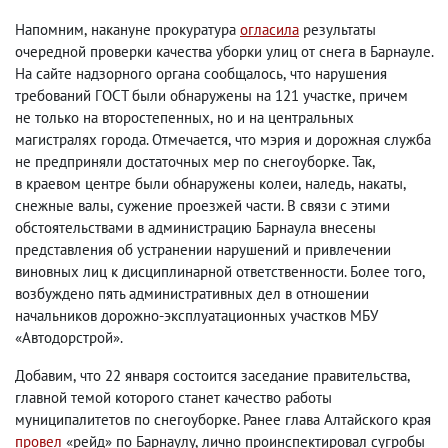
Напомним
,
накануне прокуратура
огласила
результаты
очередной проверки качества уборки улиц от снега в Барнауле.
На сайте надзорного органа сообщалось
,
что нарушения
требований ГОСТ были обнаружены на 121 участке
,
причем
не только на второстепенных
,
но и на центральных
магистралях города. Отмечается
,
что мэрия и дорожная служба
не предприняли достаточных мер по снегоуборке. Так
,
в краевом центре были обнаружены колеи
,
наледь
,
накаты
,
снежные валы
,
сужение проезжей части. В связи с этими
обстоятельствами в администрацию Барнаула внесены
представления об устранении нарушений и привлечении
виновных лиц к дисциплинарной ответственности. Более того
,
возбуждено пять административных дел в отношении
начальников дорожно-эксплуатационных участков МБУ
«Автодорстрой».
Добавим
,
что 22 января состоится заседание правительства
,
главной темой которого станет качество работы
муниципалитетов по снегоуборке. Ранее глава Алтайского края
провел
«рейд» по Барнаулу
,
лично проинспектировал сугробы