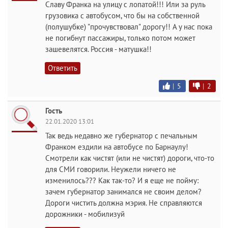
Славу Франка на улицу с лопатой!!! Или за руль
грузовика с автобусом, что бы на собственной
(полушубке) "прочувствовал" дорогу!! А у нас пока
не погибнут пассажиры, только потом может
зашевелятся. Россия - матушка!!
Ответить
|
5
|
2
Гость
22.01.2020 13:01
Так ведь недавно же губернатор с печальным
Франком ездили на автобусе по Барнаулу!
Смотрели как чистят (или не чистят) дороги, что-то
для СМИ говорили. Неужели ничего не
изменилось??? Как так-то? И я еще не пойму:
зачем губернатор занимался не своим делом?
Дороги чистить должна мэрия. Не справляются
дорожники - мобилизуй