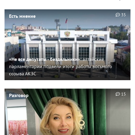
35
Есть мнение
«Не все депутаты - бездельники»:
алтайские
парламентарии подвели итоги работы восьмого
созыва АКЗС
15
Разговор