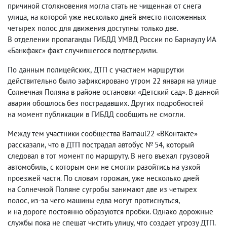
причиной столкновения могла стать не чищенная от снега
улица
,
на которой уже несколько дней вместо положенных
четырех полос для движения доступны только две.
В отделении пропаганды ГИБДД УМВД России по Барнаулу ИА
«Банкфакс» факт случившегося подтвердили.
По данным полицейских
,
ДТП с участием маршрутки
действительно было зафиксировано утром 22 января на улице
Солнечная Поляна в районе остановки «Детский сад». В данной
аварии обошлось без пострадавших. Других подробностей
на момент публикации в ГИБДД сообщить не смогли.
Между тем участники сообщества Barnaul22 «ВКонтакте»
рассказали
,
что в ДТП пострадал автобус № 54
,
который
следовал в тот момент по маршруту. В него въехал грузовой
автомобиль
,
с которым они не смогли разойтись на узкой
проезжей части. По словам горожан
,
уже несколько дней
на Солнечной Поляне сугробы занимают две из четырех
полос
,
из-за чего машины едва могут протиснуться
,
и на дороге постоянно образуются пробки. Однако дорожные
службы пока не спешат чистить улицу
,
что создает угрозу ДТП.