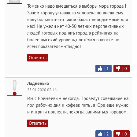
Томенко надо вмешаться в выборы мэра города !
Зачем городу уставшего человека,по внешнему
виду больного-это такой баласт неподъёмный для
нас! Не ужели нет 40-50 летних перспективных
людей готовых поднять город в рейтингах на
более высокий уровень,плетёмся в хвосте по
всем показателям-стыдно!
Ответить
|
1
|
0
Ладненько
23.01.2020 05:46
Им с Еремеевым некогда. Проведут совещание на
пол рабочих дня и кофеек пить , а Юре ещё нужно
и интриги поплести, некогда заниматься городом.
Ответить
|
2
|
0