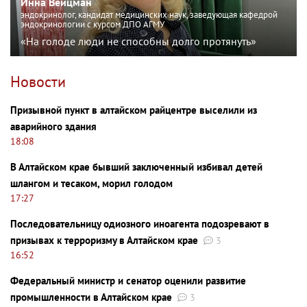
Инна Вейцман
эндокринолог, кандидат медицинских наук, заведующая кафедрой
эндокринологии с курсом ДПО АГМУ
«На голоде люди не способны долго протянуть»
Новости
Призывной пункт в алтайском райцентре выселили из
аварийного здания
18:08
В Алтайском крае бывший заключенный избивал детей
шлангом и тесаком, морил голодом
17:27
Последовательницу одиозного иноагента подозревают в
призывах к терроризму в Алтайском крае
3
16:52
Федеральный министр и сенатор оценили развитие
промышленности в Алтайском крае
3