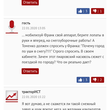
Ответить
|
3
|
1
гость
22.01.2020 13:05
... мобилизуй Франк свой аппарат, берите лопаты в
руки и вперед, на снегоуборочные работы! А
Томенко должен спросить у Франка: "Почему город
по уши в снегу?!!!" Строго спросить. В своем
кабинете. Зачем этот пиаровский насквозь сюжет с
поездкой по городу? Что он реально дает?
Ответить
|
3
|
2
тракторИСТ
22.01.2020 15:22
Я вот думаю, а не скажется ли такой снежный
завал и шум вокруг нега, на желании кандидатов