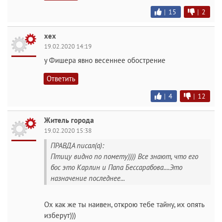
|
15
|
2
хех
19.02.2020 14:19
у Фишера явно весеннее обострение
Ответить
|
4
|
12
Житель города
19.02.2020 15:38
ПРАВДА писал(а):
Птицу видно по помету)))) Все знают, что его
бос это Карлин и Папа Бессарабова....Это
назначение последнее...
Ох как же ты наивен, открою тебе тайну, их опять
изберут)))