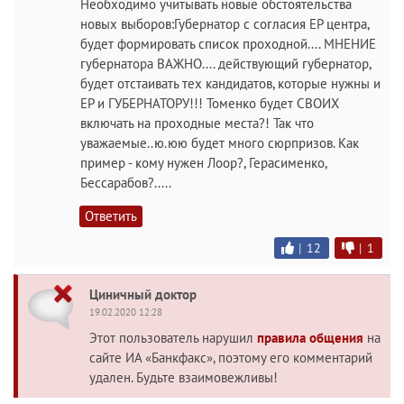
Необходимо учитывать новые обстоятельства
новых выборов:Губернатор с согласия ЕР центра,
будет формировать список проходной.... МНЕНИЕ
губернатора ВАЖНО.... действующий губернатор,
будет отстаивать тех кандидатов, которые нужны и
ЕР и ГУБЕРНАТОРУ!!! Томенко будет СВОИХ
включать на проходные места?! Так что
уважаемые..ю.юю будет много сюрпризов. Как
пример - кому нужен Лоор?, Герасименко,
Бессарабов?.....
Ответить
|
12
|
1
Циничный доктор
19.02.2020 12:28
Этот пользователь нарушил
правила общения
на
сайте ИА «Банкфакс», поэтому его комментарий
удален. Будьте взаимовежливы!