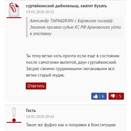
суртайкинский дебиленыш, хватит бухать
19.02.2020 20:32
Александр ТЫРЫШКИН с Боровское писал(а):
Зюганов призвал судью КС РФ Арановского уйти
в отставку
Ты тему ветки хоть прочти если еще в состоянии
после самогонки выпитой, даун суртайкинский.
Засрал своими грудиниными-зюгановыми все
ветки старый мудак.
Ответить
|
6
|
5
Гость
19.02.2020 20:42
Такое же фуфло как и поправки в Конституцию