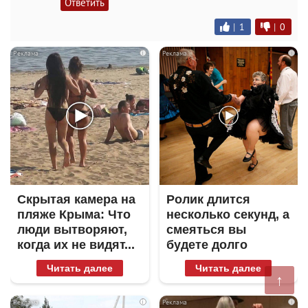
Ответить
|
1
|
0
i
i
Скрытая камера на
Ролик длится
пляже Крыма: Что
несколько секунд, а
люди вытворяют,
смеяться вы
когда их не видят...
будете долго
Читать далее
Читать далее
↑
i
i