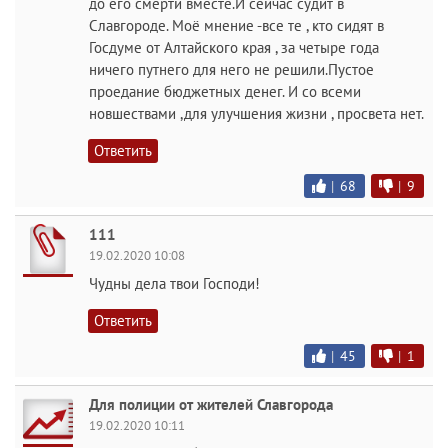
до его смерти вместе.И сейчас судит в
Славгороде. Моё мнение -все те , кто сидят в
Госдуме от Алтайского края , за четыре года
ничего путнего для него не решили.Пустое
проедание бюджетных денег. И со всеми
новшествами ,для улучшения жизни , просвета нет.
Ответить
|
68
|
9
111
19.02.2020 10:08
Чудны дела твои Господи!
Ответить
|
45
|
1
Для полиции от жителей Славгорода
19.02.2020 10:11