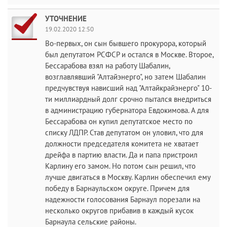
УТОЧНЕНИЕ
19.02.2020 12:50
Во-первых, он сын бывшего прокурора, который
был депутатом РСФСР и остался в Москве. Второе,
Бессарабова взял на работу Шабалин,
возглавлявший "Алтайэнерго", но затем Шабалин
предчувствуя нависший над "Алтайкрайэнерго" 10-
ти миллиардный долг срочно пытался внедриться
в администрацию губернатора Евдокимова. А для
Бессарабова он купил депутатское место по
списку ЛДПР. Став депутатом он уловил, что для
должности председателя комитета не хватает
дрейфа в партию власти. Да и папа пристроил
Карлину его замом. Но потом сын решил, что
лучше двигаться в Москву. Карлин обеспечил ему
победу в Барнаульском округе. Причем для
надежности голосования Барнаул порезали на
несколько округов прибавив в каждый кусок
Барнаула сельские районы.