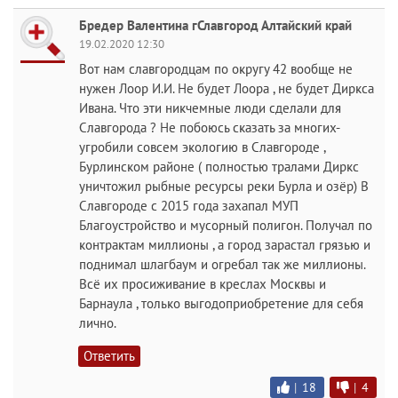
Бредер Валентина гСлавгород Алтайский край
19.02.2020 12:30
Вот нам славгородцам по округу 42 вообще не
нужен Лоор И.И. Не будет Лоора , не будет Диркса
Ивана. Что эти никчемные люди сделали для
Славгорода ? Не побоюсь сказать за многих-
угробили совсем экологию в Славгороде ,
Бурлинском районе ( полностью тралами Диркс
уничтожил рыбные ресурсы реки Бурла и озёр) В
Славгороде с 2015 года захапал МУП
Благоустройство и мусорный полигон. Получал по
контрактам миллионы , а город зарастал грязью и
поднимал шлагбаум и огребал так же миллионы.
Всё их просиживание в креслах Москвы и
Барнаула , только выгодоприобретение для себя
лично.
Ответить
|
18
|
4