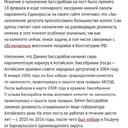
Решение о назначении Бессарабова на пост было принято
18 февраля в ходе пленарного заседания нижней палаты
парламента. Единороссы на своем сайте отмечают
,
что «За»
назначение депутата проголосовало большинство коллег. Сам
думец считает свое назначение на руководящую должность
именно в этот момент особенно значимым
,
так как
на комитете сейчас лежат задачи
,
в том числе связанные с
обсуждаемым
внесением поправок в Конституцию РФ.
Напомним
,
что Даниил Бессарабов начинал свою
парламентскую карьеру в Алтайском Заксобрании
(
тогда —
Алтайском краевом совете народных депутатов) в 2004 году.
В январе 2006 года он был избран председателем комитета
по законности
,
правопорядку и защите прав граждан АКСНД.
После выборов в марте 2008 года в краевом Заксобрании
V созыва Бессарабов вновь возглавил комитет по законности
,
Затем Бессарабов
правопорядку и защите прав граждан.
занимал должность «социального» вице-губернатора
Алтайского края. На этом посту он работал в течение шести
лет — с 2010 по 2016 годы
,
после чего
был избран
в Госдуму
от Барнаульского одномандатного округа.