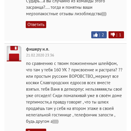
Сударь...а вы случайно из команды этого
засранца?.... тогда и понятны ваши
мерзопакостные отзывы лизоблюдства))))
Ответить
|
2
|
1
фишеру и.я.
21.02.2020 23:36
по сравнению с твоим пожизненным шлейфом,
что там у тебя 160 УК ? присвоение и растрата? ??
или простым русским ВОРОВСТВО,,меркнут все
косяки Славгородских едросов всех вместе
взятых. тебя Ваня в депкорпус нельзяяяяя,ты своё
уже отсидел! Сиди помалкивай уже в своём доме
терпимости,а правду говорят , что ты шлюх
продаёшь там у себя на втором этаже в своей
нелегальной гостинице , телефончик запости ,
будь другом а)))))