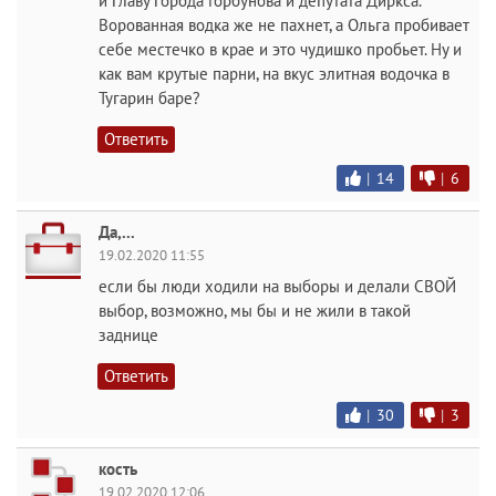
и главу города Горбунова и депутата Диркса.
Ворованная водка же не пахнет, а Ольга пробивает
себе местечко в крае и это чудишко пробьет. Ну и
как вам крутые парни, на вкус элитная водочка в
Тугарин баре?
Ответить
|
14
|
6
Да,...
19.02.2020 11:55
если бы люди ходили на выборы и делали СВОЙ
выбор, возможно, мы бы и не жили в такой
заднице
Ответить
|
30
|
3
кость
19.02.2020 12:06