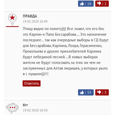
|
16
|
1
ПРАВДА
19.02.2020 10:49
Птицу видно по помету)))) Все знают, что его бос
это Карлин и Папа Бессарабова....Это назначение
последнее... так как очередные выборы в ГД будут
для Бессарабова, Карлина, Лоора, Герасименко,
Прокопьева и друхих прихлебателей Карлина
будут лебединой песней....В новых выборах
жители не будут голосовать за этих ни чем не
заслуженных для Алтая людишек, у которых рыло
в с пушком)))!!!
Ответить
|
55
|
3
бгг
19.02.2020 10:58