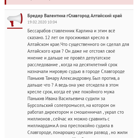
Бредер Валентина гСлавгород Алтайский край
19.02.2020 10:04
Бессарабов ставленник Карлина и этим всё
сказано. 12 лет он просиживал кресло в
Алтайском крае.Что существенного он сделал для
Алтайского края ? Он даже не отстоял своё
мнение и дальше не провёл депутатское
расследование , когда на десятилетний срок
назначали мировую судью в городе Славгороде
Панькив Тамару Александровну. Был против, а
дальше что ? А ведь она уже отсидела в этом
кресле срок, когда её уже покойного мужа
Панькив Ивана Васильевича судили за
Бурсольский солепромысел, на котором он
работал директором и смошенничал , украл сто
миллионов , сейчас их можно сравнить с
миллиардами.А она преспокойно судила в
Славгороде, понарошку сделали развод , но жили