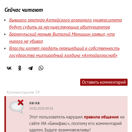
Сейчас читают
Бывшего ректора Алтайского аграрного университета
будут судить за несуществующих абитуриентов
Барнаульский маньяк Виталий Манишин заявил, что
никого не убивал
Власти хотят продать перешедший в собственность
государства миллиардный холдинг «Алтайагроснаб»
Оставить комментарий
Комментариев 39
ха-ха
19.02.2020 09:28
Этот пользователь нарушил
правила общения
на
сайте ИА «Банкфакс», поэтому его комментарий
удален. Будьте взаимовежливы!