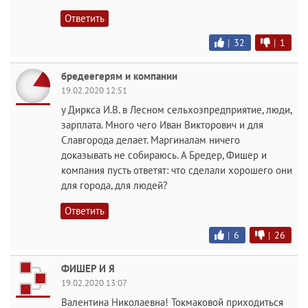
Ответить
|
32
|
1
бредеегерям и компании
19.02.2020 12:51
у Диркса И.В. в Лесном сельхозпредприятие, люди,
зарплата. Много чего Иван Викторович и для
Славгорода делает. Маргиналам ничего
доказывать не собираюсь. А Бредер, Фишер и
компания пусть ответят: что сделали хорошего они
для города, для людей?
Ответить
|
6
|
26
ФИШЕР И Я
19.02.2020 13:07
Валентина Николаевна! Токмаковой приходиться