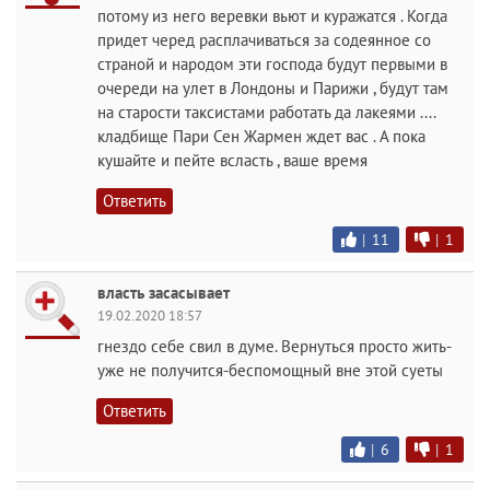
потому из него веревки вьют и куражатся . Когда
придет черед расплачиваться за содеянное со
страной и народом эти господа будут первыми в
очереди на улет в Лондоны и Парижи , будут там
на старости таксистами работать да лакеями ....
кладбище Пари Сен Жармен ждет вас . А пока
кушайте и пейте всласть , ваше время
Ответить
|
11
|
1
власть засасывает
19.02.2020 18:57
гнездо себе свил в думе. Вернуться просто жить-
уже не получится-беспомощный вне этой суеты
Ответить
|
6
|
1