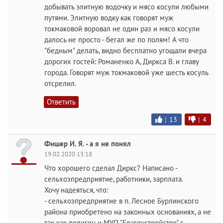
добывать элитную водочку и мясо косули любыми
путями. Элитную водку как говорят муж
токмаковой воровал не один раз и мясо косули
далось не просто - бегал же по полям! А что
"бедным" делать, видно бесплатно угощали вчера
дорогих гостей: Романенко А, Диркса В. и главу
города. Говорят муж токмаковой уже шесть косуль
отсрелил.
Ответить
|
13
|
4
Фишер И. Я. - а я не понял
19.02.2020 13:18
Что хорошего сделал Диркс? Написано -
сельхозпредприятие, работники, зарплата.
Хочу надеяться, что:
- сельхозпредприятие в п. Лесное Бурлинского
района приобретено на законных основаниях, а не
так как полигон и МУП "Благоустройство" г.