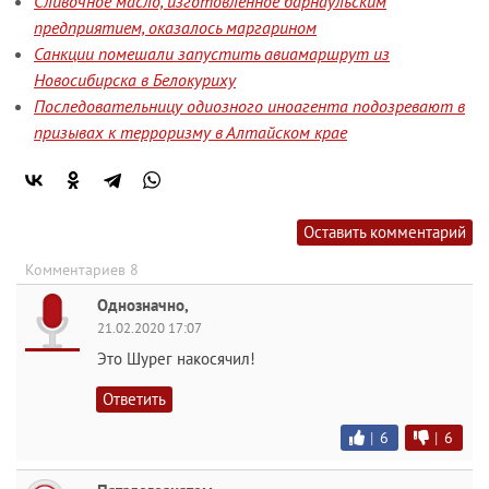
Сливочное масло, изготовленное барнаульским
предприятием, оказалось маргарином
Санкции помешали запустить авиамаршрут из
Новосибирска в Белокуриху
Последовательницу одиозного иноагента подозревают в
призывах к терроризму в Алтайском крае
Оставить комментарий
Комментариев 8
Однозначно,
21.02.2020 17:07
Это Шурег накосячил!
Ответить
|
6
|
6