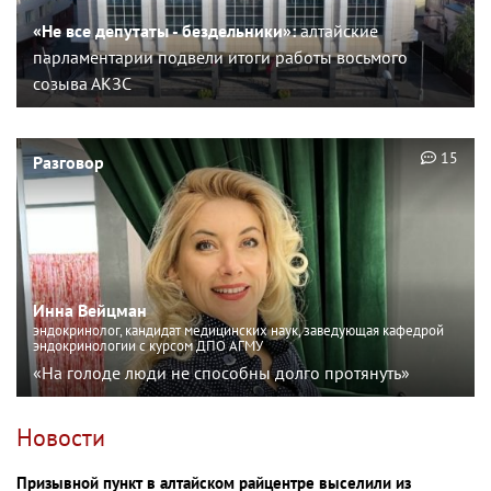
«Не все депутаты - бездельники»:
алтайские
парламентарии подвели итоги работы восьмого
созыва АКЗС
15
Разговор
Инна Вейцман
эндокринолог, кандидат медицинских наук, заведующая кафедрой
эндокринологии с курсом ДПО АГМУ
«На голоде люди не способны долго протянуть»
Новости
Призывной пункт в алтайском райцентре выселили из