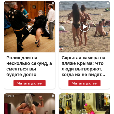
i
i
Ролик длится
Скрытая камера на
несколько секунд, а
пляже Крыма: Что
смеяться вы
люди вытворяют,
будете долго
когда их не видят...
Читать далее
Читать далее
i
i