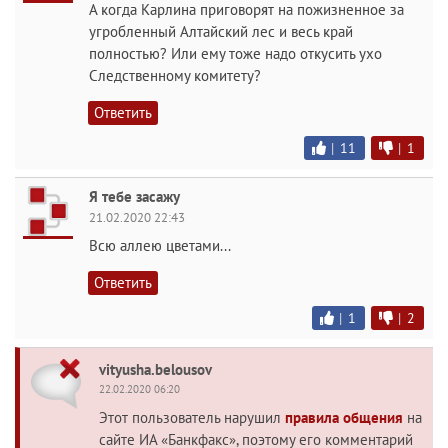
А когда Карлина приговорят на пожизненное за
угробленный Алтайский лес и весь край
полностью? Или ему тоже надо откусить ухо
Следственному комитету?
Ответить
|
11
|
1
Я тебе засажу
21.02.2020 22:43
Всю аллею цветами...
Ответить
|
1
|
2
vityusha.belousov
22.02.2020 06:20
Этот пользователь нарушил
правила общения
на
сайте ИА «Банкфакс», поэтому его комментарий