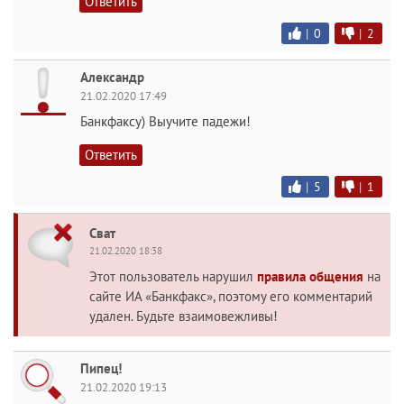
Ответить
|
0
|
2
Александр
21.02.2020 17:49
Банкфаксу) Выучите падежи!
Ответить
|
5
|
1
Сват
21.02.2020 18:38
Этот пользователь нарушил
правила общения
на
сайте ИА «Банкфакс», поэтому его комментарий
удален. Будьте взаимовежливы!
Пипец!
21.02.2020 19:13