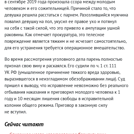
в сентябре 2019 года произошла ссора между молодым
человеком и его сожительницей. Причиной стало то
,
что
девушка решила расстаться с парнем. Разозлившийся мужчина
повалил девушку на пол
,
укусил ее правое ухо и потянул
на себя с такой силой
,
что это привело к ампутации ушной
раковины. Как отмечает прокуратура
,
это телесное
повреждение является тяжким и не исчезает самостоятельно
,
для его устранения требуется операционное вмешательство.
Во время рассмотрения уголовного дела парень полностью
признал свою вину и раскаялся. Его судили по ч. 1 ст. 111
УК РФ
(
умышленное причинение тяжкого вреда здоровью
,
выразившегося в неизгладимом обезображивании лица). Суд
пришел к выводу
,
что исправление невозможно без реального
отбывания наказания и приговорил молодого человека к 1
году и 10 месяцам лишения свободы в исправительной
колонии общего режима. Приговор в законную силу
не вступил.
Сейчас читают