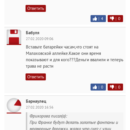
Ответить
|
4
|
0
Бабуля
27.02.2020 09:06
Вставьте батарейки часам,что стоят на
Малаховской аллейке.Какое они время
показывают и для кого???Деньги ввалили и теперь
трава не расти
Ответить
|
0
|
0
Барнаулец
27.02.2020 16:56
Фрикорова писал(а):
При Франке будут делать золотые фонтаны и
мраморные дорожки, жалко что снег с улиц