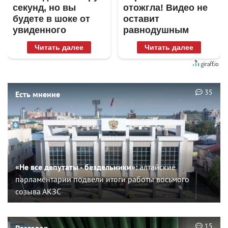
секунд, но вы
отожгла! Видео не
будете в шоке от
оставит
увиденного
равнодушным
Читать далее
Читать далее
35
Есть мнение
«Не все депутаты - бездельники»:
алтайские
парламентарии подвели итоги работы восьмого
созыва АКЗС
15