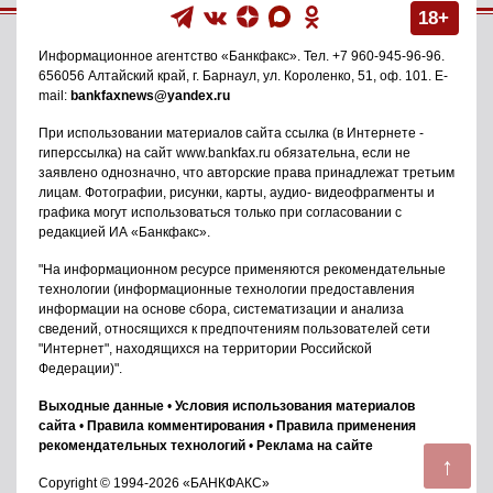
18+
Информационное агентство
«Банкфакс»
. Тел.
+7 960-945-96-96
.
656056
Алтайский край, г. Барнаул
,
ул. Короленко, 51, оф. 101
. E-
mail:
bankfaxnews@yandex.ru
При использовании материалов сайта ссылка (в Интернете -
гиперссылка) на сайт www.bankfax.ru обязательна, если не
заявлено однозначно, что авторские права принадлежат третьим
лицам. Фотографии, рисунки, карты, аудио- видеофрагменты и
графика могут использоваться только при согласовании с
редакцией ИА «Банкфакс».
"На информационном ресурсе применяются рекомендательные
технологии (информационные технологии предоставления
информации на основе сбора, систематизации и анализа
сведений, относящихся к предпочтениям пользователей сети
"Интернет", находящихся на территории Российской
Федерации)".
Выходные данные
•
Условия использования материалов
сайта
•
Правила комментирования
•
Правила применения
рекомендательных технологий
•
Реклама на сайте
↑
Copyright © 1994-2026 «БАНКФАКС»