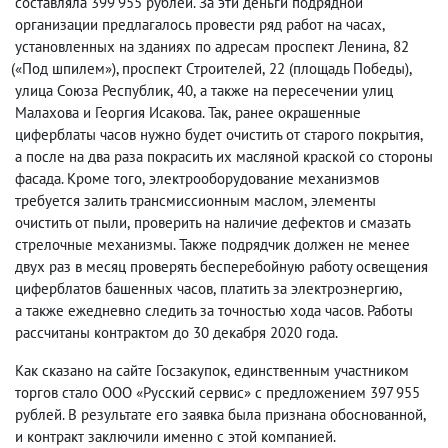
составляла 399 955 рублей. За эти деньги подрядной
организации предлагалось провести ряд работ на часах
,
установленных на зданиях по адресам проспект Ленина
,
82
(
«Под шпилем»), проспект Строителей
,
22
(
площадь Победы),
улица Союза Республик
,
40
,
а также на пересечении улиц
Малахова и Георгия Исакова. Так
,
ранее окрашенные
циферблаты часов нужно будет очистить от старого покрытия
,
а после на два раза покрасить их масляной краской со стороны
фасада. Кроме того
,
электрооборудование механизмов
требуется залить трансмиссионным маслом
,
элементы
очистить от пыли
,
проверить на наличие дефектов и смазать
стрелочные механизмы. Также подрядчик должен не менее
двух раз в месяц проверять бесперебойную работу освещения
циферблатов башенных часов
,
платить за электроэнергию
,
а также ежедневно следить за точностью хода часов. Работы
рассчитаны контрактом до 30 декабря 2020 года.
Как сказано на сайте Госзакупок
,
единственным участником
торгов стало ООО «Русский сервис» с предложением 397 955
рублей. В результате его заявка была признана обоснованной
,
и контракт заключили именно с этой компанией.