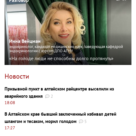
Разговор
Инна Вейцман
эндокринолог, кандидат медицинских наук, заведующая кафедрой
эндокринологии с курсом ДПО АГМУ
«На голоде люди не способны долго протянуть»
Новости
Призывной пункт в алтайском райцентре выселили из
аварийного здания
2
18:08
В Алтайском крае бывший заключенный избивал детей
шлангом и тесаком, морил голодом
5
17:27