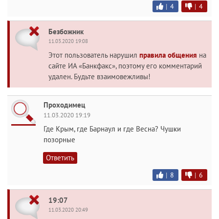
|
4
|
4
Безбожник
11.03.2020 19:08
Этот пользователь нарушил
правила общения
на
сайте ИА «Банкфакс», поэтому его комментарий
удален. Будьте взаимовежливы!
Проходимец
11.03.2020 19:19
Где Крым, где Барнаул и где Весна? Чушки
позорные
Ответить
|
8
|
6
19:07
11.03.2020 20:49