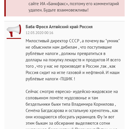
сайте ИА «Банкфакс», поэтому его комментарий
удален. Будьте взаимовежливы!
Баба Фрося Алтайский край Россия
12.03.2020 00:16
Милостивый директор СССР , а почему вы "умник"
не объяснили нам дибилам , что поступившие
рублёвые налоги , должны превратиться в
доллары на покупку лекарств и продуктов И всего
того , что у нас не производят в России ,так , как
Россия сидит на игле газовой и нефтяной. И наши
рублёвые налоги -ПШИК !
Сейчас смотрю евреско- иудейско-жидовское на
соловьином помёте мудозвонье и там
бездельники быки типа Владимира Корнилова ,
Семёна Багдасарова и остальную хренотень , как
они изощраются обосрать украинцев. Фу !и вот
этим быкам за обсирание выделяются сотни