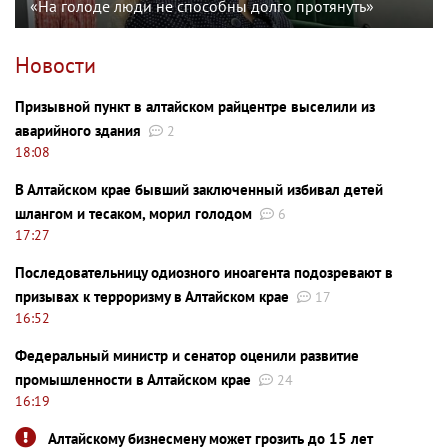
«На голоде люди не способны долго протянуть»
Новости
Призывной пункт в алтайском райцентре выселили из
аварийного здания
2
18:08
В Алтайском крае бывший заключенный избивал детей
шлангом и тесаком, морил голодом
6
17:27
Последовательницу одиозного иноагента подозревают в
призывах к терроризму в Алтайском крае
17
16:52
Федеральный министр и сенатор оценили развитие
промышленности в Алтайском крае
24
16:19
Алтайскому бизнесмену может грозить до 15 лет