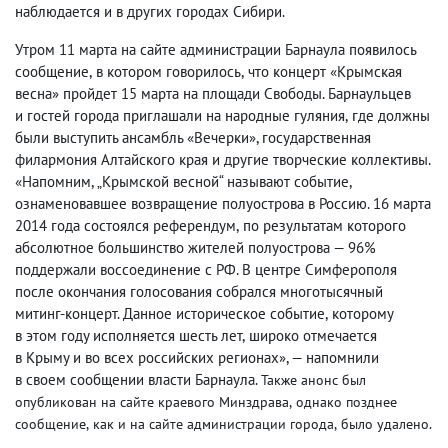
наблюдается и в других городах Сибири.
Утром 11 марта на сайте администрации Барнаула появилось
сообщение
,
в котором говорилось
,
что концерт «Крымская
весна» пройдет 15 марта на площади Свободы. Барнаульцев
и гостей города приглашали на народные гуляния
,
где должны
были выступить ансамбль «Вечерки», государственная
филармония Алтайского края и другие творческие коллективы.
«Напомним
,
„Крымской весной“ называют событие
,
ознаменовавшее возвращение полуострова в Россию. 16 марта
2014 года состоялся референдум
,
по результатам которого
абсолютное большинство жителей полуострова — 96%
поддержали воссоединение с РФ. В центре Симферополя
после окончания голосования собрался многотысячный
митинг-концерт. Данное историческое событие
,
которому
в этом году исполняется шесть лет
,
широко отмечается
в Крыму и во всех российских регионах», — напомнили
в своем сообщении власти Барнаула.
Также анонс был
опубликован на сайте краевого Минздрава
,
однако позднее
сообщение
,
как и на сайте администрации города
,
было удалено.