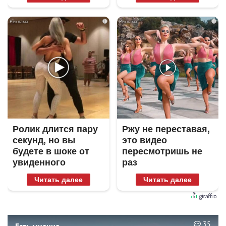
i
i
Ролик длится пару
Ржу не переставая,
секунд, но вы
это видео
будете в шоке от
пересмотришь не
увиденного
раз
Читать далее
Читать далее
35
Есть мнение