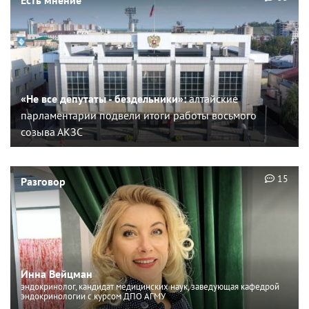
«Не все депутаты - бездельники»:
алтайские
парламентарии подвели итоги работы восьмого
созыва АКЗС
15
Разговор
Инна Вейцман
эндокринолог, кандидат медицинских наук, заведующая кафедрой
эндокринологии с курсом ДПО АГМУ