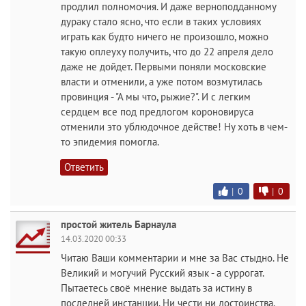
продлил полномочия. И даже верноподданному
дураку стало ясно, что если в таких условиях
играть как будто ничего не произошло, можно
такую оплеуху получить, что до 22 апреля дело
даже не дойдет. Первыми поняли московские
власти и отменили, а уже потом возмутилась
провинция - "А мы что, рыжие?". И с легким
сердцем все под предлогом короновируса
отменили это ублюдочное действе! Ну хоть в чем-
то эпидемия помогла.
Ответить
|
0
|
0
простой житель Барнаула
14.03.2020 00:33
Читаю Ваши комментарии и мне за Вас стыдно. Не
Великий и могучий Русский язык - а суррогат.
Пытаетесь своё мнение выдать за истину в
последней инстанции. Ни чести ни достоинства.