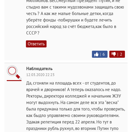
миллионов. Бессмертный Президент Путин, и не
стыдно вам с такими мудозвонами защищать свою
честь ? А как же малые больные детки, когда
уберёте фонды -побирушки и будете лечить
российский народ за счёт бюджета,как было в
СССР ?
Ответить
|
6
|
2
Наблюдатель
12.03.2020 22:23
Да, сгоняли на площадь всех - от студентов, до
врачей и дворников! А теперь оказалось не надо.
Ректоры, директора колледжей и начальник ЖЭУ
могут выдохнуть. На самом деле вся эта "весна"
была придумана только для того, чтобы проверить,
как быдло управляемо своими руководителями.
Эдакая репетиция перед 22 апреля. Но тут в
праздники рубль рухнул, во вторник Путин тупо