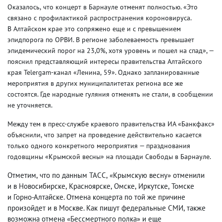
Оказалось
,
что концерт в Барнауле отменят полностью. «Это
связано с профилактикой распространения короновируса.
В Алтайском крае это сопряжено еще и с превышением
эпидпорога по ОРВИ. В регионе заболеваемость превышает
эпидемический порог на 23,0%, хотя уровень и пошел на спад», —
пояснил представляющий интересы правительства Алтайского
края Telergam-канал «Ленина
,
59». Однако запланированные
мероприятия в других муниципалитетах региона все же
состоятся. Где народные гуляния отменять не стали
,
в сообщении
не уточняется.
Между тем в пресс-службе краевого правительства ИА «Банкфакс»
объяснили
,
что запрет на проведение действительно касается
только одного конкретного мероприятия — празднования
годовщины «Крымской весны» на площади Свободы в Барнауле.
Отметим
,
что по данным ТАСС
,
«Крымскую весну» отменили
и в Новосибирске
,
Красноярске
,
Омске
,
Иркутске
,
Томске
и Горно-Алтайске. Отмена концерта по той же причине
произойдет и в Москве. Как пишут федеральные СМИ
,
также
возможна отмена «Бессмертного полка» и еще