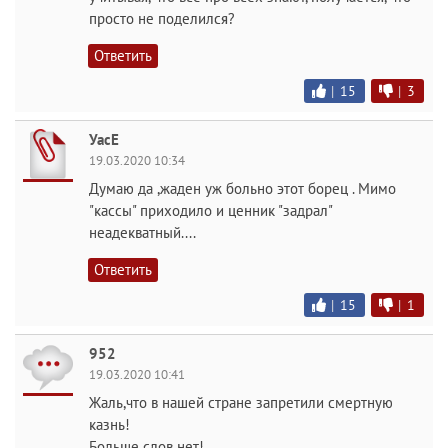
просто не поделился?
Ответить
|
15
|
3
УасЕ
19.03.2020 10:34
Думаю да ,жаден уж больно этот борец . Мимо
"кассы" приходило и ценник "задрал"
неадекватный....
Ответить
|
15
|
1
952
19.03.2020 10:41
Жаль,что в нашей стране запретили смертную
казнь!
Больше слов нет!