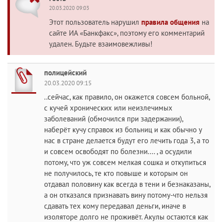
20.03.2020 09:03
Этот пользователь нарушил
правила общения
на
сайте ИА «Банкфакс», поэтому его комментарий
удален. Будьте взаимовежливы!
полицейский
20.03.2020 09:15
..сейчас, как правило, он окажется совсем больной,
с кучей хронических или неизлечимых
заболеваний (обмочился при задержании),
наберёт кучу справок из больниц и как обычно у
нас в стране делается будут его лечить года 3, а то
и совсем освободят по болезни.... , а осудили
потому, что уж совсем мелкая сошка и откупиться
не получилось, те кто повыше и которым он
отдавал половину как всегда в тени и безнаказаны,
а он отказался признавать вину потому-что нельзя
сдавать тех кому передавал деньги, иначе в
изоляторе долго не проживёт. Акулы остаются как