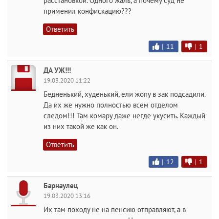
расстановкой. Одного жаль, а почему суд не
применил конфискацию???
Ответить
|
11
|
1
ДА УЖ!!!
19.03.2020 11:22
Бедненький, худенький, ели жопу в зак подсадили.
Да их же нужно полностью всем отделом
следом!!! Там комару даже негде укусить. Каждый
из них такой же как он.
Ответить
|
12
|
1
Барнаулец
19.03.2020 13:16
Их там походу не на пенсию отправляют, а в