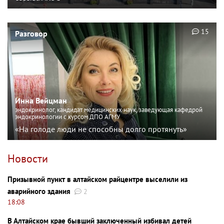
15
Разговор
Инна Вейцман
эндокринолог, кандидат медицинских наук, заведующая кафедрой
эндокринологии с курсом ДПО АГМУ
«На голоде люди не способны долго протянуть»
Новости
Призывной пункт в алтайском райцентре выселили из
аварийного здания
2
18:08
В Алтайском крае бывший заключенный избивал детей