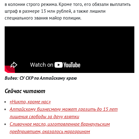
в колонии строго режима. Кроме того
,
его обязали выплатить
штраф в размере 13 млн рублей
,
а также лишили
специального звания майор полиции.
Видео: СУ СКР по Алтайскому краю
Сейчас читают
«Никто, кроме нас»
Алтайскому бизнесмену может грозить до 15 лет
лишения свободы за дачу взятки
Сливочное масло, изготовленное барнаульским
предприятием, оказалось маргарином