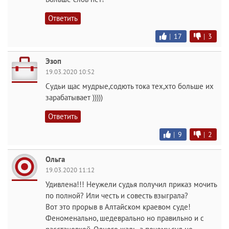
Ответить
|
17
|
3
Эзоп
19.03.2020 10:52
Судьи щас мудрые,содють тока тех,хто больше их
зарабатывает )))))
Ответить
|
9
|
2
Ольга
19.03.2020 11:12
Удивлена!!! Неужели судья получил приказ мочить
по полной? Или честь и совесть взыграла?
Вот это прорыв в Алтайском краевом суде!
Феноменально, шедеврально но правильно и с