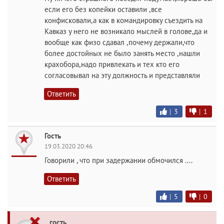
если его без копейки оставили ,все
конфисковали,а как в командировку съездить на
Кавказ у него не возникало мыслей в голове,да и
вообще как физо сдавал ,почему держали,что
более достойных не было занять место ,нашли
крахобора,надо привлекать и тех кто его
согласовывал на эту должность и представляли
Ответить
|
3
|
1
Гость
19.03.2020 20:46
Говорили , что при задержании обмочился ....
Ответить
|
5
|
0
гость