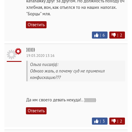
каталажку друг за другом. Но должность походу оч
хлебная, вон, как отъелся то на наших налогах.
"Борцы" мля.
Ответить
|
6
|
2
))))))
19.03.2020 13:16
Ольга писал(а):
Одного жаль, а почему суд не применил
конфискацию???
Да им своего девать некуда!.. ))))))))))
Ответить
|
3
|
2