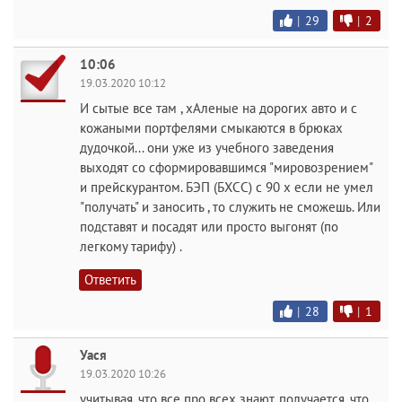
|
29
|
2
10:06
19.03.2020 10:12
И сытые все там , хАленые на дорогих авто и с
кожаными портфелями смыкаются в брюках
дудочкой... они уже из учебного заведения
выходят со сформировавшимся "мировозрением"
и прейскурантом. БЭП (БХСС) с 90 х если не умел
"получать" и заносить , то служить не сможешь. Или
подставят и посадят или просто выгонят (по
легкому тарифу) .
Ответить
|
28
|
1
Уася
19.03.2020 10:26
учитывая, что все про всех знают, получается, что