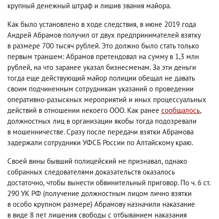
крупный денежный штраф и лишив звания майора.
Как было установлено в ходе следствия
,
в июне 2019 года
Андрей Абрамов получил от двух предпринимателей взятку
в размере 700 тысяч рублей. Это должно было стать только
первым траншем: Абрамов претендовал на сумму в 1,3 млн
рублей
,
на что заранее указал бизнесменам. За эти деньги
тогда еще действующий майор полиции обещал не давать
своим подчиненным сотрудникам указаний о проведении
оперативно-разыскных мероприятий и иных процессуальных
действий в отношении некоего ООО. Как ранее
сообщалось
,
должностных лиц в организации якобы тогда подозревали
в мошенничестве. Сразу после передачи взятки Абрамова
задержали сотрудники УФСБ России по Алтайскому краю.
Своей вины бывший полицейский не признавал
,
однако
собранных следователями доказательств оказалось
достаточно
,
чтобы вынести обвинительный приговор. По ч. 6 ст.
290 УК РФ
(
получение должностным лицом лично взятки
в особо крупном размере) Абрамову назначили наказание
в виде 8 лет лишения свободы с отбыванием наказания