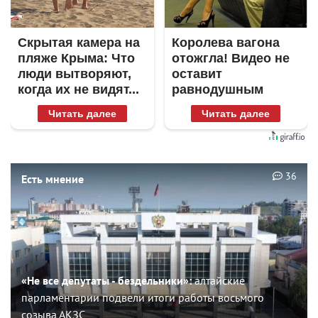
Скрытая камера на
Королева вагона
пляже Крыма: Что
отожгла! Видео не
люди вытворяют,
оставит
когда их не видят...
равнодушным
Читать далее
Читать далее
36
Есть мнение
«Не все депутаты - бездельники»:
алтайские
парламентарии подвели итоги работы восьмого
созыва АКЗС