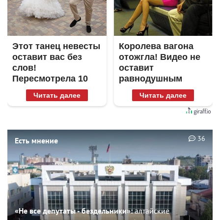
Этот танец невесты
Королева вагона
оставит вас без
отожгла! Видео не
слов!
оставит
Пересмотрела 10
равнодушным
раз
Читать далее
Читать далее
36
Есть мнение
«Не все депутаты - бездельники»:
алтайские