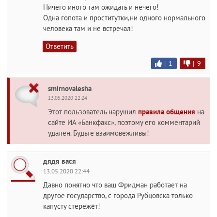
Ничего иного там ожидать и нечего!
Одна гопота и проститутки,ни одного нормального
человека там и не встречал!
Ответить
|
1
|
9
smirnovalesha
13.05.2020 22:24
Этот пользователь нарушил
правила общения
на
сайте ИА «Банкфакс», поэтому его комментарий
удален. Будьте взаимовежливы!
дядя вася
13.05.2020 22:44
Давно понятно что ваш Фридман работает на
другое государство, с города Рубцовска только
капусту стережёт!