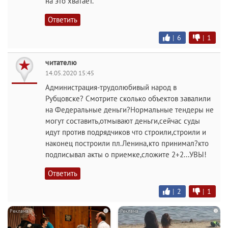
на это хватает.
Ответить
|
6
|
1
читателю
14.05.2020 15:45
Администрация-трудолюбивый народ в
Рубцовске? Смотрите сколько объектов завалили
на Федеральные деньги?Нормальные тендеры не
могут составить,отмывают деньги,сейчас суды
идут против подрядчиков что строили,строили и
наконец построили пл.Ленина,кто принимал?кто
подписывал акты о приемке,сложите 2+2...УВЫ!
Ответить
|
2
|
1
i
i