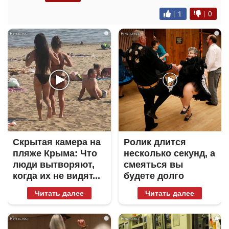
|
1
|
0
i
i
Скрытая камера на
Ролик длится
пляже Крыма: Что
несколько секунд, а
люди вытворяют,
смеяться вы
когда их не видят...
будете долго
Читать далее
Читать далее
i
i