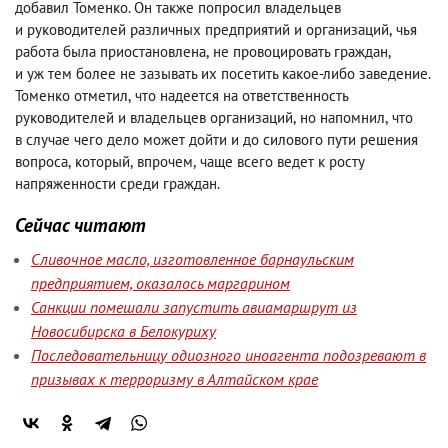
добавил Томенко. Он также попросил владельцев
и руководителей различных предприятий и организаций
,
чья
работа была приостановлена
,
не провоцировать граждан
,
и уж тем более не зазывать их посетить какое-либо заведение.
Томенко отметил
,
что надеется на ответственность
руководителей и владельцев организаций
,
но напомнил
,
что
в случае чего дело может дойти и до силового пути решения
вопроса
,
который
,
впрочем
,
чаще всего ведет к росту
напряженности среди граждан.
Сейчас читают
Сливочное масло, изготовленное барнаульским
предприятием, оказалось маргарином
Санкции помешали запустить авиамаршрут из
Новосибирска в Белокуриху
Последовательницу одиозного иноагента подозревают в
призывах к терроризму в Алтайском крае