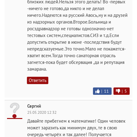
близких людей.Нельзя этого делать! Во -первых
-ничего не готово,да никто и не делал
ничего.Надеются на русский Авось,ну и на друзей
из надзорных органов.Второе.Больница и
росздравнадзор не готовы однозначно-нет
тестовых систем,специалистов.СИЗ и т.д.Если
допустить открытие в июне -последствия будут
непредсказуемые.Это точно.Мало не покажется-
хватит всем.Тогда точно санаторная отрасль
загнется-пока будет обсервация ,да и репутация
замарана.
Ответить
|
11
|
5
Сергий
25.05.2020 12:32
Давайте прибегнем к математике! Один человек
может заразить как минимум двух, те в свою
очередь четырёх и так далее! Получается