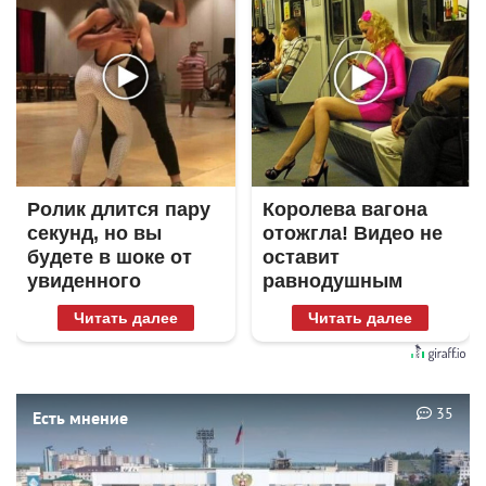
Ролик длится пару
Королева вагона
секунд, но вы
отожгла! Видео не
будете в шоке от
оставит
увиденного
равнодушным
Читать далее
Читать далее
35
Есть мнение