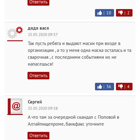
Ответить
|
10
|
2
дядя вася
25.05.2020 09:57
Так пусть ребята и выдают маски при входе в
организации , а то у меня одна маска осталась и та
сварочная , с последними событиями их не
напасешься!
Ответить
|
36
|
4
Сергей
25.05.2020 09:58
А что там за очередной скандал с Поповой в
Алтайпищепроме, банкфакс уточните
Ответить