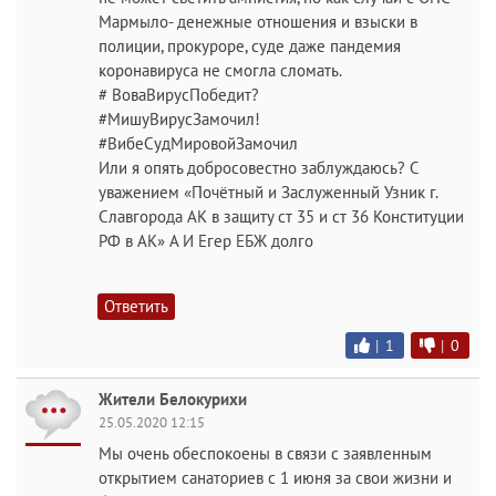
Мармыло- денежные отношения и взыски в
полиции, прокуроре, суде даже пандемия
коронавируса не смогла сломать.
# ВоваВирусПобедит?
#МишуВирусЗамочил!
#ВибеСудМировойЗамочил
Или я опять добросовестно заблуждаюсь? С
уважением «Почётный и Заслуженный Узник г.
Славгорода АК в защиту ст 35 и ст 36 Конституции
РФ в АК» А И Егер ЕБЖ долго
Ответить
|
1
|
0
Жители Белокурихи
25.05.2020 12:15
Мы очень обеспокоены в связи с заявленным
открытием санаториев с 1 июня за свои жизни и