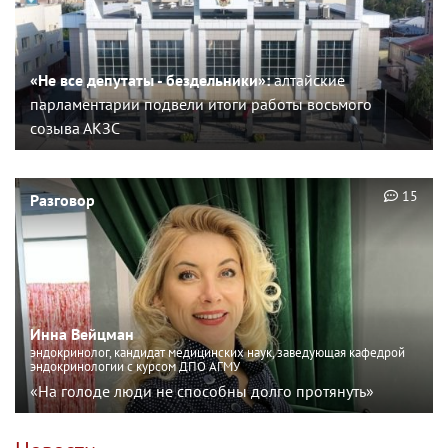
«Не все депутаты - бездельники»:
алтайские
парламентарии подвели итоги работы восьмого
созыва АКЗС
15
Разговор
Инна Вейцман
эндокринолог, кандидат медицинских наук, заведующая кафедрой
эндокринологии с курсом ДПО АГМУ
«На голоде люди не способны долго протянуть»