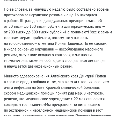
По ее словам
,
за минувшую неделю было составлено восемь
протоколов за нарушение режима и еще 16 находятся
в работе. Штраф для индивидуальных предпринимателей —
от 50 тысяч до 150 тысяч рублей
,
а для юридических лиц —
от 200 тысяч до 500 тысяч рублей. «Не понимают! Уже к самым
жестким мерам прибегаем
,
потому что у нас есть
на то основания», — отметила Ирина Пащенко. По ее словам
,
в числе основных нарушений — несоблюдение масочного
режима
,
отсутствие входного контроля
,
в частности
термометрии
,
также не соблюдается социальная дистанция
и нарушается дезинфекционный режим.
Министр здравоохранения Алтайского края Дмитрий Попов
в свою очередь сообщил о том
,
что в связи с возникновением
очага инфекции на базе Краевой клинической больницы
скорой медицинской помощи принят ряд мер. В частности
,
решено
,
что медицинское учреждение с 22 мая становится
ковидным госпиталем. «Мы прекратили госпитализацию
по экстренной и неотложной медицинской помощи в этот
госпиталь
,
перенаправив всех пациентов. Перепрофилировали