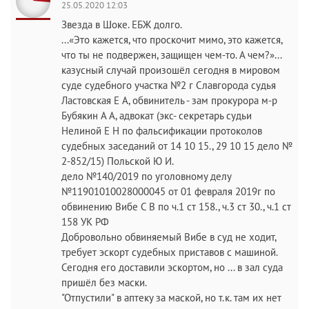
25.05.2020 12:03
Звезда в Шоке. ЕБЖ долго.
...«Это кажется, что проскочит мимо, это кажется,
что ты не подвержен, защищен чем-то. А чем?»...
казусный случай произошёл сегодня в мировом
суде судебного участка №2 г Славгорода судья
Ластовская Е А, обвинитель - зам прокурора м-р
Бубякин А А, адвокат (экс- секретарь судьи
Нелиной Е Н по фальсификации протоколов
судебных заседаний от 14 10 15., 29 10 15 дело №
2-852/15) Польской Ю И.
дело №140/2019 по уголовному делу
№11901010028000045 от 01 февраля 2019г по
обвинению Вибе С В по ч.1 ст 158., ч.3 ст 30., ч.1 ст
158 УК РФ
Добровольно обвиняемый Вибе в суд не ходит,
требует эскорт судебных приставов с машиной.
Сегодня его доставили эскортом, но ... в зал суда
пришёл без маски.
"Отпустили" в аптеку за маской, но т.к. там их нет