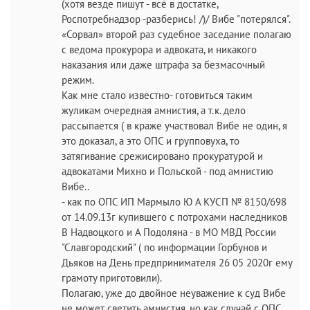
(хотя везде пишут - всё в достатке,
Роспотребнадзор -разберись! /)/ Вибе "потерялся".
«Сорвал» второй раз судебное заседание полагаю
с ведома прокурора и адвоката, и никакого
наказания или даже штрафа за безмасочный
режим.
Как мне стало известно- готовиться таким
жуликам очередная амнистия, а т.к. дело
рассыпается ( в краже участвовал Вибе не один, я
это доказал, а это ОПС и групповуха, то
затягивание срежисировано прокуратурой и
адвокатами Михно и Польской - под амнистию
Вибе..
- как по ОПС ИП Мармыло Ю А КУСП № 8150/698
от 14.09.13г купившего с потрохами наследников
В Надвоцкого и А Подоляна - в МО МВД России
"Славгородский" ( по информации Горбунов и
Дьяков на День предпринимателя 26 05 2020г ему
грамоту приготовили).
Полагаю, уже до двойное неуважение к суд Вибе
не может светить амнистия, но как случай с ОПС