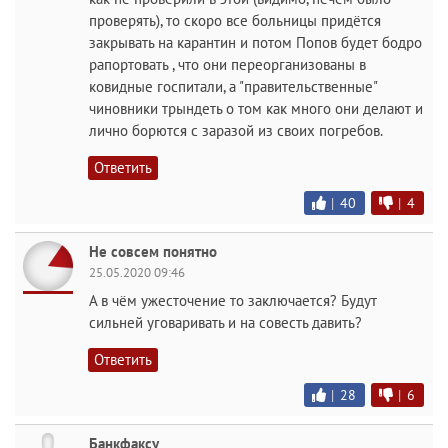
проверять), то скоро все больницы придётся
закрывать на карантин и потом Попов будет бодро
рапортовать , что они переорганизованы в
ковидные госпитали, а "правительственные"
чиновники трындеть о том как много они делают и
лично борются с заразой из своих погребов.
Ответить
|
40
|
4
Не совсем понятно
25.05.2020 09:46
А в чём ужесточение то заключается? Будут
сильней уговаривать и на совесть давить?
Ответить
|
28
|
6
Банкфаксу