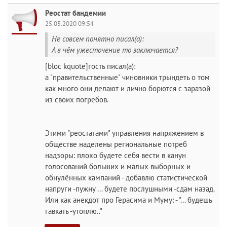
Реостат бандемии
25.05.2020 09:54
Не совсем понятно писал(а):
А в чём ужесточение то заключается?
[bloc kquote]гость писал(а):
а "правительственные" чиновники трындеть о том
как много они делают и лично борются с заразой
из своих погребов.
Этими "реостатами" управления напряжением в
обществе наделены региональные потреб
надзоры: плохо будете себя вести в канун
голосований больших и малых выборных и
обнулённых кампаний - добавлю статистической
напруги -пужну ... будете послушными -сдам назад.
Или как анекдот про Герасима и Муму: - "... будешь
гавкать -утоплю.."