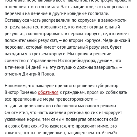
отделения этого госпиталя. Часть пациентов
,
часть персонала
перевели на лечение в другие ковидные госпитали.
Оставшуюся часть распределили по корпусам в зависимости
от результата тестирования: те
,
кто имеет отрицательный
результат
,
сконцентрированы в первом корпусе
,
те
,
кто имеет
положительный результат, — во втором корпусе. Медицинский
персонал
,
который имеет отрицательный результат
,
будет
находиться в третьем корпусе. Мы приняли решение
совместно с Управлением Роспотребнадзора
,
думаем
,
что
в течение 14 дней мы эту ситуацию должны завершить», —
отметил Дмитрий Попов.
Напомним
,
что накануне принятого решения губернатор
Виктор Томенко
обратился
к гражданам
,
прося их соблюдать
все предписанные меры предосторожности —
от дистанцирования до соблюдения масочного режима.
Он отметил
,
что часть жителей региона до сих игнорирует
указанные нормы
,
тем самым подвергая опасности себя
и своих близких. «Это кажется
,
что проскочит мимо
,
это
кажется
,
что ты не подвержен
,
защищен чем-то. А чем?» —