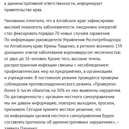
к административной ответственности
,
информирует
правительство края.
Чиновники отметили
,
что в Алтайском крае зафиксирован
высокий показатель заболеваемости: ежедневно оперштаб
стал фиксировать порядка 70 новых случаев заражения.
По информации руководителя Управления Роспотребнадзора
по Алтайскому краю Ирины Пащенко
,
в регионе возникло 159
домашних очагов заболевания коронавирусом численностью
от двух до 16 человек. Кроме того
,
высокие темпы
распространения инфекции связаны с несоблюдением
профилактических мер на предприятиях
,
в организациях
и учреждениях. В постоянном режиме проводятся проверки
соблюдения противоэпидемического режима. «Проверено
более 6 тысяч объектов
,
на 30% из них выявлены нарушения.
По договоренности с органами местного самоуправления
мы им давали информацию
,
повторно выходили
,
просили
,
призывали. Сегодня принято жесткое решение
,
что
по информации органов местного самоуправления будем
составлять протоколы об административных нарушениях», —
заявила Пащенко.