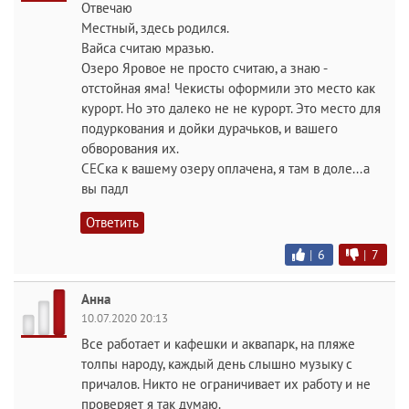
Отвечаю
Местный, здесь родился.
Вайса считаю мразью.
Озеро Яровое не просто считаю, а знаю -
отстойная яма! Чекисты оформили это место как
курорт. Но это далеко не не курорт. Это место для
подуркования и дойки дурачьков, и вашего
обворования их.
СЕСка к вашему озеру оплачена, я там в доле...а
вы падл
Ответить
|
6
|
7
Анна
10.07.2020 20:13
Все работает и кафешки и аквапарк, на пляже
толпы народу, каждый день слышно музыку с
причалов. Никто не ограничивает их работу и не
проверяет я так думаю.