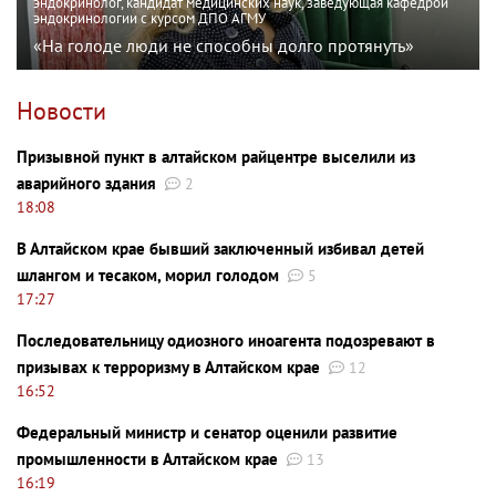
эндокринолог, кандидат медицинских наук, заведующая кафедрой
эндокринологии с курсом ДПО АГМУ
«На голоде люди не способны долго протянуть»
Новости
Призывной пункт в алтайском райцентре выселили из
аварийного здания
2
18:08
В Алтайском крае бывший заключенный избивал детей
шлангом и тесаком, морил голодом
5
17:27
Последовательницу одиозного иноагента подозревают в
призывах к терроризму в Алтайском крае
12
16:52
Федеральный министр и сенатор оценили развитие
промышленности в Алтайском крае
13
16:19