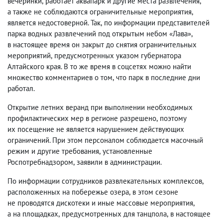
вечеринки
,
работает аквапарк и другие места развлечения
,
а также не соблюдаются ограничительные мероприятия
,
является недостоверной. Так
,
по информации представителей
парка водных развлечений под открытым небом «Лава»,
в настоящее время он закрыт до снятия ограничительных
мероприятий
,
предусмотренных указом губернатора
Алтайского края. В то же время в соцсетях можно найти
множество комментариев о том
,
что парк в последние дни
работал.
Открытие летних веранд при выполнении необходимых
профилактических мер в регионе разрешено
,
поэтому
их посещение не является нарушением действующих
ограничений. При этом персоналом соблюдается масочный
режим и другие требования
,
установленные
Роспотребнадзором
,
заявили в администрации.
По информации сотрудников развлекательных комплексов
,
расположенных на побережье озера
,
в этом сезоне
не проводятся дискотеки и иные массовые мероприятия
,
а на площадках
,
предусмотренных для танцпола
,
в настоящее