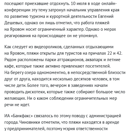
посещают приехавшие отдохнуть. 10 июля в ходе онлайн-
конференции эту тему затронул начальник управления края
по развитию туризма и курортной деятельности Евгений
Дешевых
,
однако он лишь отметил
,
что работа пляжей
на Яровом носит ограниченный характер. Однако о мерах
реагирования на происходящее он не упомянул.
Как следует из видеороликов
,
сделанных отдыхающими
на Яровом
,
пляжи открыты для туристов на причалах 22 и 42.
Рядом расположены парки аттракционов
,
аквапарк и летние
кафе
,
которые также активно привлекают посетителей.
На берегу озера одномоментно
,
в непосредственной близости
друг от друга
,
находится несколько десятков человек
,
в том
числе дети. Более того
,
вечером в заведениях начали
проводить дискотеки
,
которые также собирают большое число
желающих. Ни о каком соблюдении ограничительных мер
речи не идет.
ИА «Банкфакс» связалось по этому поводу с администрацией
города. Чиновники отметили
,
что пляжи находятся в аренде
у предпринимателей
,
поэтому мэрия ответственности