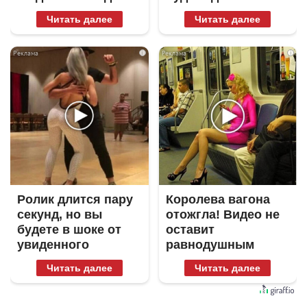
Читать далее
Читать далее
i
i
Ролик длится пару
Королева вагона
секунд, но вы
отожгла! Видео не
будете в шоке от
оставит
увиденного
равнодушным
Читать далее
Читать далее