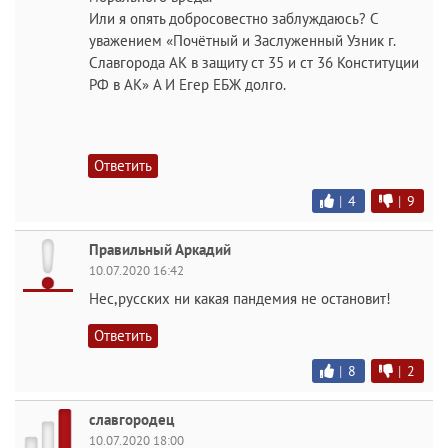
Или я опять добросовестно заблуждаюсь? С
уважением «Почётный и Заслуженный Узник г.
Славгорода АК в защиту ст 35 и ст 36 Конституции
РФ в АК» А И Егер ЕБЖ долго.
Ответить
|
4
|
9
Правильный Аркадий
10.07.2020 16:42
Нес,русских ни какая пандемия не остановит!
Ответить
|
8
|
2
славгородец
10.07.2020 18:00