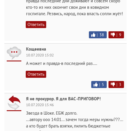
правда последние дни доживают и совсем скоро
кто-то из них окончит свои дни в ковидном
госпитале. Резвись, народ, пока власть сопли жуёт!
Ответить
|
38
|
9
Кощеевна
10.07.2020 15:02
А может и правда-в последний раз....
Ответить
|
5
|
3
Я не прокурор. Я для ВАС -ПРИГОВОР!
10.07.2020 15:46
Звезда в Шоке. ЕБЖ долго.
...автору ооо 14:01... зачем тогда меры нужны???...
а кто будет брать взятки, пилить бюджетные