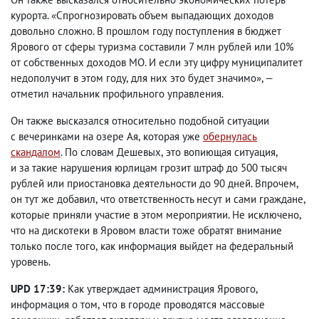
курорта. «Спрогнозировать объем выпадающих доходов
довольно сложно. В прошлом году поступления в бюджет
Ярового от сферы туризма составили 7 млн рублей или 10%
от собственных доходов МО. И если эту цифру муниципалитет
недополучит в этом году
,
для них это будет значимо», —
отметил начальник профильного управления.
Он также высказался относительно подобной ситуации
с вечеринками на озере Ая
,
которая уже
обернулась
скандалом
. По словам Дешевых
,
это вопиющая ситуация
,
и за такие нарушения юрлицам грозит штраф до 500 тысяч
рублей или приостановка деятельности до 90 дней. Впрочем
,
он тут же добавил
,
что ответственность несут и сами граждане
,
которые приняли участие в этом мероприятии. Не исключено
,
что на дискотеки в Яровом власти тоже обратят внимание
только после того
,
как информация выйдет на федеральный
уровень.
UPD 17:39:
Как утверждает администрация Ярового
,
информация о том
,
что в городе проводятся массовые