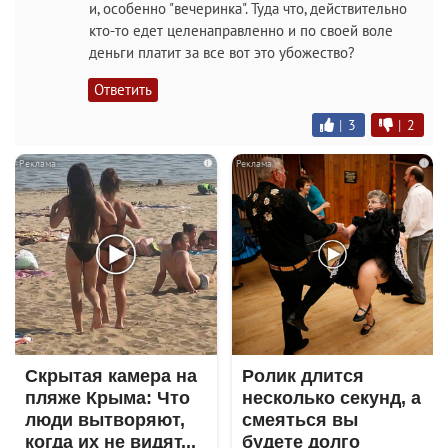
и, особенно "вечеринка". Туда что, действительно
кто-то едет целенаправленно и по своей воле
деньги платит за все вот это убожество?
Ответить
|
3
|
2
i
i
Скрытая камера на
Ролик длится
пляже Крыма: Что
несколько секунд, а
люди вытворяют,
смеяться вы
когда их не видят...
будете долго