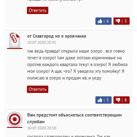
Ответить
|
6
|
3
от Славгород но я яровчанка
10.07.2020 20:41
так ведь правда! открыла наше озеро . все говно
течет в озеро! там даже потоки коричнивые на
против каждого квартала текут в озеро! Я любила
мое озеро! А щас что? Я увидела эту помойку! Я
пописаю в озеро и продам кв. и уеду
Ответить
|
5
|
8
Вам предстоит объясняться соответствующим
службам
10.07.2020 20:50
господа славгородец и яровчанка. Так как