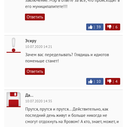
заключение. Мэр в ответе за всё, что происходит в
его муниципалитете!!!
Ответить
|
39
|
6
Эсеру
10.07.2020 14:21
Зачем вас переделывать? Глядишь и идиотов
поменьше станет!
Ответить
|
10
|
4
Да...
10.07.2020 14:35
Прутся, прутся и прутся... Действительно, как
последний день живут и больше никогда не
смогут отдохнуть на Яровом! А кто, знает, может, и