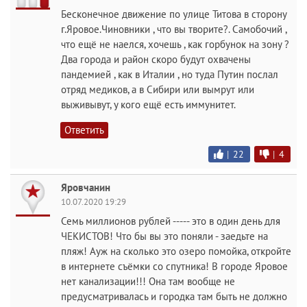
Бесконечное движение по улице Титова в сторону
г.Яровое.Чиновники , что вы творите?. Самобочий ,
что ещё не наелся, хочешь , как горбунок на зону ?
Два города и район скоро будут охвачены
пандемией , как в Италии , но туда Путин послал
отряд медиков, а в Сибири или вымрут или
выживывут, у кого ещё есть иммунитет.
Ответить
|
22
|
4
Яровчанин
10.07.2020 19:29
Семь миллионов рублей ----- это в один день для
ЧЕКИСТОВ! Что бы вы это поняли - заедьте на
пляж! Ауж на сколько это озеро помойка, откройте
в интернете съёмки со спутника! В городе Яровое
нет канализации!!! Она там вообще не
предусматривалась и городка там быть не должно