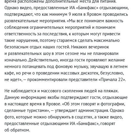
время расположены дополнительные места для питания.
Однако видео
,
предоставленные ИА «Банкфакс» отдыхающими
,
подтверждают
,
что как минимум 9 июля в Яровом проводились
развлекательные мероприятия. «Мы все понимаем важность
соблюдения ограничительных мероприятий и понимаем
ответственность за последствия
,
к которым могут привести
такие нарушения
,
поэтому стараемся сделать максимально
безопасным отдых наших гостей. Никаких вечеринок
и развлекательных шоу в этом сезоне мы не планировали
изначально. Действительно
,
иногда гости проявляют желание
немного потанцевать под фоновую музыку
,
звучащую в летнем
кафе
,
но речи о проведении массовых дискотек
,
безусловно
,
не идет», — прокомментировали представители «Причала 22».
Не наблюдается и массового скопления людей на пляжах.
Данную информацию якобы подтверждают гости
,
отдыхающие
в настоящее время в Яровое. «Об этом говорят и фотографии
,
сделанные туристами», — утверждает администрация. Однако
фото
,
которые можно обнаружить в соцсетях
,
а также видео
,
предоставленные отдыхающими ИА «Банкфакс», говорят
об обратном.