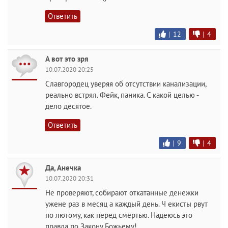
Ответить
|
12
|
4
А вот это зря
10.07.2020 20:25
Славгородец уверяя об отсутствии канализации,
реально встрял. Фейк, паника. С какой целью -
дело десятое.
Ответить
|
9
|
4
Да, Анечка
10.07.2020 20:31
Не проверяют, собирают откатанные денежки
ужене раз в месяц а каждый день. Ч екисты рвут
по лютому, как перед смертью. Надеюсь это
правда по Закону Божьему!