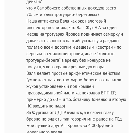
деньги?
что у Самобочего собственных доходов всего
70лям и 7лям тротуарно- береговых?
Наша активистка Валя как экс налоговый
инспектор посчитала, что Ваш Жук А А за один
месяц на тротуарах Яровое поднимает семёрку и
даже часть вносит в партийную кассу и раздают
полагаю всем дорогим и дешевым «сестрам» по
серьгам в т.ч. администрации, иначе "золотые
тротуары-берега" в аренду без конкурса не
получат, у кого краткосрочные договора.
Валя делает простые арифметические действия
(умножает на к-во тротуарно-береговых палаток-
жуков установленный под крышей
праворадикальной части казнокрадов ВПП ЕР,
примерно до 60 = и т.о. ботанику Томенко и вторую
ЧС вводить не надо)
За Фургала от ЛДПР взялись, а в своём глазу
бревно не видють, так говорил мне ранее на ГСд
мой лучший друг А Г Кропов за 4 000рублей
морального вреда.