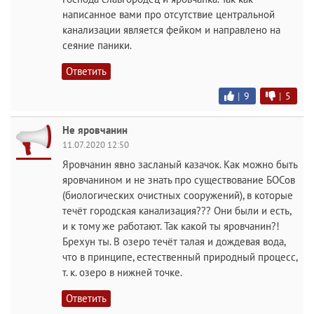
написанное вами про отсутствие центральной
канализации является фейком и направлено на
сеяние паники.
Ответить
|
9
|
5
Не яровчанин
11.07.2020 12:50
Яровчанин явно засланый казачок. Как можно быть
яровчанином и не знать про существование БОСов
(биологических очистных сооружений), в которые
течёт городская канализация??? Они были и есть,
и к тому же работают. Так какой ты яровчанин?!
Брехун ты. В озеро течёт талая и дождевая вода,
что в принципе, естественный природный процесс,
т. к. озеро в нижней точке.
Ответить