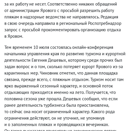
за их работу не несет. Соответственно никаких обращений
от администрации Ярового с просьбой разрешить работу
пляжам в надзорные ведомства не направлялось. Редакция
в свою очередь направила в региональный Роспотребнадзор
запрос с просьбой прокомментировать организацию отдыха
в Яровом.
Тем временем 10 июля состоялась онлайн-конференция
начальника управления края по развитию туризма и курортной
деятельности Евгения Дешевых
,
которому среди прочих был
задан вопрос и о том
,
сколько потеряет курорт Ярового из-за
карантинных мер. Чиновник отметил
,
что данная площадка
связана
,
прежде всего
,
с пляжным отдыхом. Туризм носит там
ярко выраженный сезонный характер
,
и основной поток
отдыхающих приходится именно на лето. Получается
,
что
половина сезона уже прошла. Дешевых сообщил
,
что если
ранее деятельность турбизнеса была приостановлена
,
то сейчас она носит ограниченный характер. Какого рода
ограничения действуют
,
он не уточнил
,
не упомянув
и о заполненных пляжах и проводящихся вечеринках.
Он также высказался относительно экономических потерь