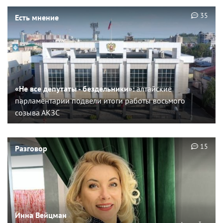
35
Есть мнение
«Не все депутаты - бездельники»:
алтайские
парламентарии подвели итоги работы восьмого
созыва АКЗС
15
Разговор
Инна Вейцман