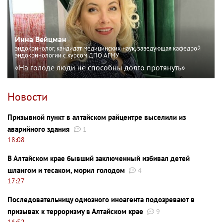
Инна Вейцман
эндокринолог, кандидат медицинских наук, заведующая кафедрой
эндокринологии с курсом ДПО АГМУ
«На голоде люди не способны долго протянуть»
Новости
Призывной пункт в алтайском райцентре выселили из
аварийного здания
1
18:08
В Алтайском крае бывший заключенный избивал детей
шлангом и тесаком, морил голодом
4
17:27
Последовательницу одиозного иноагента подозревают в
призывах к терроризму в Алтайском крае
9
16:52