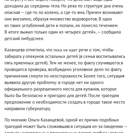
доходила до середины тела. Но река по структуре дна очень
опасная — где-то по колено
,
а где-то яма. Причем возникают
они внезапно
,
образуя множество водоворотов. В одно
из таких углублений дети и попали
,
их понесло течением.
В итоге выжил только один из четырех детей», — сообщила
детский омбудсмен.
Казанцева отметила
,
что
речи о том
,
чтобы
пока не идет
забирать у опекунов остальных детей
(
в семья воспитывались
пять приемных детей). Тем не менее
,
по факту случившегося
проводится проверка
,
возбуждено уголовное дело по факту
причинения смерти по неосторожности. Более того
,
ситуация
выявила другую проблему: в городе нет ни одного
официального разрешенного места для купания
,
которое
было бы безопасно и пригодно для детей. После трагедии
предложение о необходимости создать в городе такое место
направили губернатору.
По мнению Ольги Казанцевой
,
одной из причин подобных
трагедий может быть сложившаяся ситуация из-за пандемии —
закрыты загородные и пришкольные лагеря
,
турбазы только