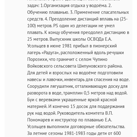
задач: 1.Организация отдыха у водоёма. 2.
Обучению плаванью. 3. Применение спасательных
средств. 4. Преодоление дистанций вплавь на (25-
100) метров. PS один из делегации не умел
плавать. К концу обучения преодолел дистанцию в
25 метров. Выпускник школы ОСВОДа Е.А.
Усольцев в июне 1981 прибыл в пионерский
лагерь «Радуга», расположенный вдоль речушки
Порозихи, что граничит с селом Чупино
Войковского сельсовета Шипуновского района.
Для детей и взрослых на водоёме подготовили
навесы и лавочки, инвентарь для спасения на воде.
Соорудили лягушатник, отталкивающую доску для
разворота в воде, трамплин 0,5 метров над водой.
Буи с веревками украшенные яркой красной
материей. И конечно 15 досок для поддержания
рук над водой. Руководитель комитета В.П.
Пономарев и инструктор по плаванью Е.А.
Усольцев выполнили договорные обязательства.
За летние сезоны 1981-1983 годы дети от 600