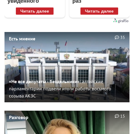
увиденного
раз
Читать далее
Читать далее
35
Есть мнение
«Не все депутаты - бездельники»:
алтайские
парламентарии подвели итоги работы восьмого
созыва АКЗС
15
Разговор