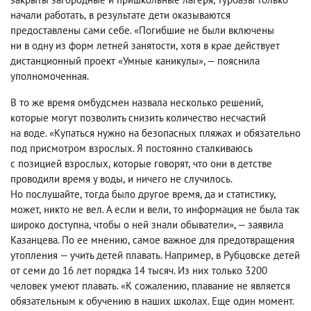
начали работать
,
в результате дети оказываются
предоставлены сами себе. «Погибшие не были включены
ни в одну из форм летней занятости
,
хотя в крае действует
дистанционный проект «Умные каникулы», — пояснила
уполномоченная.
В то же время омбудсмен назвала несколько решений
,
которые могут позволить снизить количество несчастий
на воде. «Купаться нужно на безопасных пляжах и обязательно
под присмотром взрослых. Я постоянно сталкиваюсь
с позицией взрослых
,
которые говорят
,
что они в детстве
проводили время у воды
,
и ничего не случилось.
Но послушайте
,
тогда было другое время
,
да и статистику
,
может
,
никто не вел. А если и вели
,
то информация не была так
широко доступна
,
чтобы о ней знали обыватели», — заявила
Казанцева. По ее мнению
,
самое важное для предотвращения
утопления — учить детей плавать. Например
,
в Рубцовске детей
от семи до 16 лет порядка 14 тысяч. Из них только 3200
человек умеют плавать. «К сожалению
,
плавание не является
обязательным к обучению в наших школах. Еще один момент.