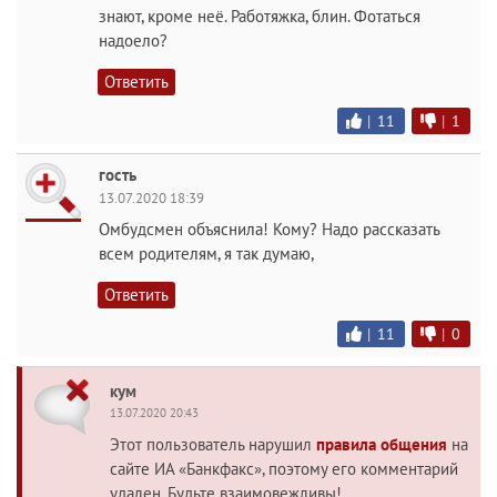
знают, кроме неё. Работяжка, блин. Фотаться
надоело?
Ответить
|
11
|
1
гость
13.07.2020 18:39
Омбудсмен объяснила! Кому? Надо рассказать
всем родителям, я так думаю,
Ответить
|
11
|
0
кум
13.07.2020 20:43
Этот пользователь нарушил
правила общения
на
сайте ИА «Банкфакс», поэтому его комментарий
удален. Будьте взаимовежливы!