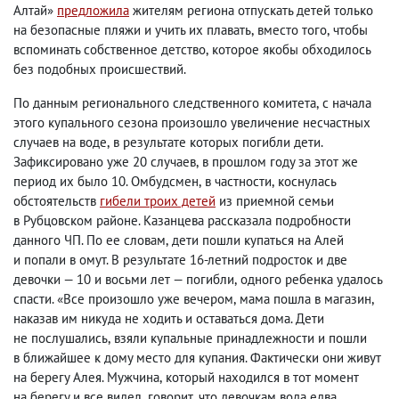
Алтай»
предложила
жителям региона отпускать детей только
на безопасные пляжи и учить их плавать
,
вместо того
,
чтобы
вспоминать собственное детство
,
которое якобы обходилось
без подобных происшествий.
По данным регионального следственного комитета
,
с начала
этого купального сезона произошло увеличение несчастных
случаев на воде
,
в результате которых погибли дети.
Зафиксировано уже 20 случаев
,
в прошлом году за этот же
период их было 10. Омбудсмен
,
в частности
,
коснулась
обстоятельств
гибели троих детей
из приемной семьи
в Рубцовском районе. Казанцева рассказала подробности
данного ЧП. По ее словам
,
дети пошли купаться на Алей
и попали в омут. В результате 16-летний подросток и две
девочки — 10 и восьми лет — погибли
,
одного ребенка удалось
спасти. «Все произошло уже вечером
,
мама пошла в магазин
,
наказав им никуда не ходить и оставаться дома. Дети
не послушались
,
взяли купальные принадлежности и пошли
в ближайшее к дому место для купания. Фактически они живут
на берегу Алея. Мужчина
,
который находился в тот момент
на берегу и все видел
,
говорит
,
что девочкам вода едва