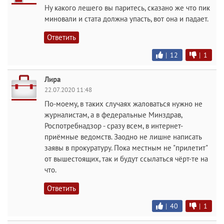
Ну какого лешего вы паритесь, сказано же что пик
миновали и стата должна упасть, вот она и падает.
Ответить
|
12
|
1
Лира
22.07.2020 11:48
По-моему, в таких случаях жаловаться нужно не
журналистам, а в федеральные Минздрав,
Роспотребнадзор - сразу всем, в интернет-
приёмные ведомств. Заодно не лишне написать
заявы в прокуратуру. Пока местным не "прилетит"
от вышестоящих, так и будут ссылаться чёрт-те на
что.
Ответить
|
40
|
1