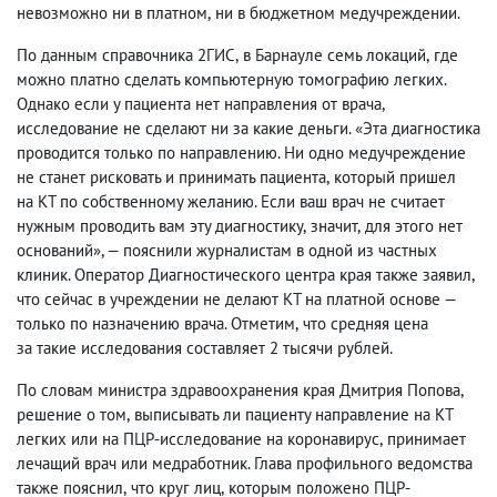
невозможно ни в платном
,
ни в бюджетном медучреждении.
По данным справочника 2ГИС
,
в Барнауле семь локаций
,
где
можно платно сделать компьютерную томографию легких.
Однако если у пациента нет направления от врача
,
исследование не сделают ни за какие деньги. «Эта диагностика
проводится только по направлению. Ни одно медучреждение
не станет рисковать и принимать пациента
,
который пришел
на КТ по собственному желанию. Если ваш врач не считает
нужным проводить вам эту диагностику
,
значит
,
для этого нет
оснований», — пояснили журналистам в одной из частных
клиник. Оператор Диагностического центра края также заявил
,
что сейчас в учреждении не делают КТ на платной основе —
только по назначению врача. Отметим
,
что средняя цена
за такие исследования составляет 2 тысячи рублей.
По словам министра здравоохранения края Дмитрия Попова
,
решение о том
,
выписывать ли пациенту направление на КТ
легких или на ПЦР-исследование на коронавирус
,
принимает
лечащий врач или медработник. Глава профильного ведомства
также пояснил
,
что круг лиц
,
которым положено ПЦР-