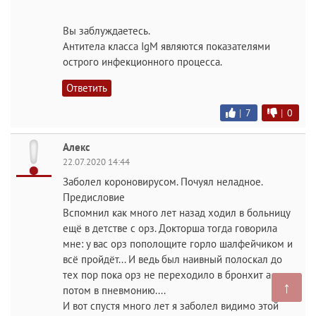
Вы заблуждаетесь.
Антитела класса IgМ являются показателями
острого инфекционного процесса.
Ответить
|
7
|
0
Алекс
22.07.2020 14:44
Заболел короновирусом. Почуял неладное.
Предисловие
Вспомнил как много лет назад ходил в больницу
ещё в детстве с орз. Докторша тогда говорила
мне: у вас орз пополощите горло шалфейчиком и
всё пройдёт... И ведь был наивный полоскал до
тех пор пока орз не переходило в бронхит а
↑
потом в пневмонию....
И вот спустя много лет я заболел видимо этой