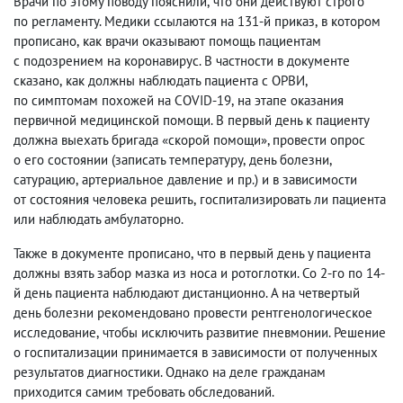
Врачи по этому поводу пояснили
,
что они действуют строго
по регламенту. Медики ссылаются на 131-й приказ
,
в котором
прописано
,
как врачи оказывают помощь пациентам
с подозрением на коронавирус. В частности в документе
сказано
,
как должны наблюдать пациента с ОРВИ
,
по симптомам похожей на COVID-19
,
на этапе оказания
первичной медицинской помощи. В первый день к пациенту
должна выехать бригада «скорой помощи», провести опрос
о его состоянии
(
записать температуру
,
день болезни
,
сатурацию
,
артериальное давление и пр.) и в зависимости
от состояния человека решить
,
госпитализировать ли пациента
или наблюдать амбулаторно.
Также в документе прописано
,
что в первый день у пациента
должны взять забор мазка из носа и ротоглотки. Со 2-го по 14-
й день пациента наблюдают дистанционно. А на четвертый
день болезни рекомендовано провести рентгенологическое
исследование
,
чтобы исключить развитие пневмонии. Решение
о госпитализации принимается в зависимости от полученных
результатов диагностики. Однако на деле гражданам
приходится самим требовать обследований.