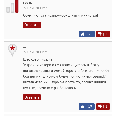
гость
22.07.2020 11:15
Обнуляют статистику - обнулить и министра!
Ответить
|
31
|
2
...
22.07.2020 11:25
Швондер писал(а):
Устроили истерию со своими цифрами. Вот у
шизиков крыша и едет. Скоро эти "считающие себя
больными" штурмом будут поликлиники брать.[/
цитата чего их штурмом брать -то, поликлинники
пустые, врачи все разбежались
Ответить
|
19
|
1