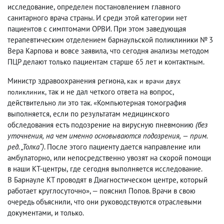
исследование
,
определен постановлением главного
санитарного врача страны. И среди этой категории нет
пациентов с симптомами ОРВИ. При этом заведующая
терапевтическим отделением барнаульской поликлиники № 3
Вера Карпова и вовсе заявила
,
что сегодня анализы методом
ПЦР делают только пациентам старше 65 лет и контактным.
Министр здравоохранения региона
, как и врачи двух
так и не дал четкого ответа на вопрос
,
поликлиник,
действительно ли это так. «Компьютерная томография
выполняется
,
если по результатам медицинского
обследования есть подозрение на вирусную пневмонию
(без
уточнения
,
на чем именно основываются подозрения, — прим.
ред. „Толка“)
. После этого пациенту дается направление или
амбулаторно
,
или непосредственно увозят на скорой помощи
в наши КТ-центры
,
где сегодня выполняется исследование.
В Барнауле КТ проводят в Диагностическом центре
,
который
работает круглосуточно», — пояснил Попов. Врачи в свою
очередь объяснили
,
что они руководствуются отраслевыми
документами
,
и только.