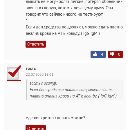
дышать не могу - болят лёгкие, потерял обоняние -
звоню в скорую, потом к лечащему врачу. Она
говорит, что сейчас никого не тестируют
*
Если ден.средства пощволяют, можно сдать платно
анализ крови на АТ к ковиду. ( IgG IgМ )
Ответить
|
4
|
0
гость
22.07.2020 13:01
гость писал(а):
Если ден.средства пощволяют, можно сдать
платно анализ крови на АТ к ковиду. ( IgG IgМ )
еде конкретно сделать можно?
Ответить