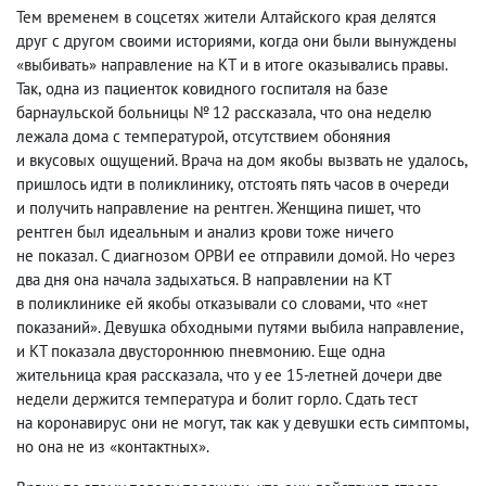
Тем временем в соцсетях жители Алтайского края делятся
друг с другом своими историями
,
когда они были вынуждены
«выбивать» направление на КТ и в итоге оказывались правы.
Так
,
одна из пациенток ковидного госпиталя на базе
барнаульской больницы № 12 рассказала
,
что она неделю
лежала дома с температурой
,
отсутствием обоняния
и вкусовых ощущений. Врача на дом якобы вызвать не удалось
,
пришлось идти в поликлинику
,
отстоять пять часов в очереди
и получить направление на рентген. Женщина пишет
,
что
рентген был идеальным и анализ крови тоже ничего
не показал. С диагнозом ОРВИ ее отправили домой. Но через
два дня она начала задыхаться. В направлении на КТ
в поликлинике ей якобы отказывали со словами
,
что «нет
показаний». Девушка обходными путями выбила направление
,
и КТ показала двустороннюю пневмонию. Еще одна
жительница края рассказала
,
что у ее 15-летней дочери две
недели держится температура и болит горло. Сдать тест
на коронавирус они не могут
,
так как у девушки есть симптомы
,
но она не из «контактных».