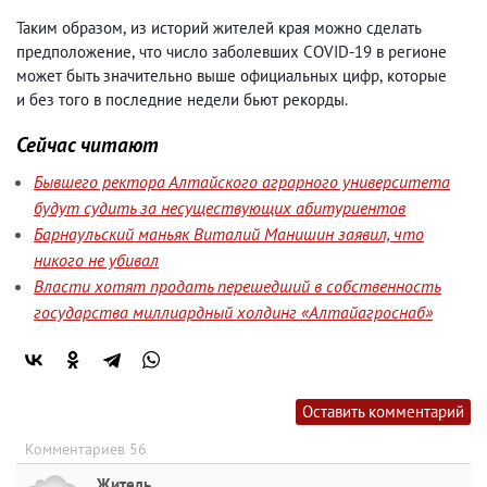
Таким образом
,
из историй жителей края можно сделать
предположение
,
что число заболевших COVID-19 в регионе
может быть значительно выше официальных цифр
,
которые
и без того в последние недели бьют рекорды.
Сейчас читают
Бывшего ректора Алтайского аграрного университета
будут судить за несуществующих абитуриентов
Барнаульский маньяк Виталий Манишин заявил, что
никого не убивал
Власти хотят продать перешедший в собственность
государства миллиардный холдинг «Алтайагроснаб»
Оставить комментарий
Комментариев 56
Житель