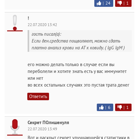
|
24
|
1
!
22.07.2020 13:42
гость писал(а):
Если ден.средства пощволяют, можно сдать
платно анализ крови на АТ к ковиду. ( IgG IgМ )
его можно делать только в случае если вы
переболели и хотите знать есть у вас иммунитет
или нет
во всех остальных случаях это пустая трата денег
Ответить
|
6
|
1
Секрет ПОлишенуля
22.07.2020 13:49
Вот и раскрыт секрет улучшающейся статистики в