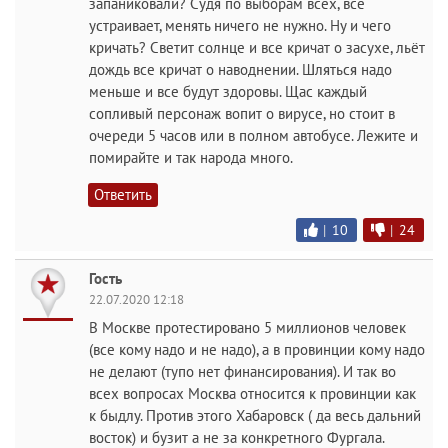
запаниковали? Судя по выборам всех, все
устраивает, менять ничего не нужно. Ну и чего
кричать? Светит солнце и все кричат о засухе, льёт
дождь все кричат о наводнении. Шляться надо
меньше и все будут здоровы. Щас каждый
сопливый персонаж вопит о вирусе, но стоит в
очереди 5 часов или в полном автобусе. Лежите и
помирайте и так народа много.
Ответить
|
10
|
24
Гость
22.07.2020 12:18
В Москве протестировано 5 миллионов человек
(все кому надо и не надо), а в провинции кому надо
не делают (тупо нет финансирования). И так во
всех вопросах Москва относится к провинции как
к быдлу. Против этого Хабаровск ( да весь дальний
восток) и бузит а не за конкретного Фургала.