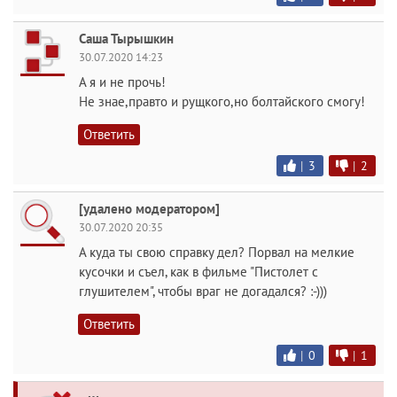
Саша Тырышкин
30.07.2020 14:23
А я и не прочь!
Не знае,правто и рущкого,но болтайского смогу!
Ответить
|
3
|
2
[удалено модератором]
30.07.2020 20:35
А куда ты свою справку дел? Порвал на мелкие
кусочки и съел, как в фильме "Пистолет с
глушителем", чтобы враг не догадался? :-)))
Ответить
|
0
|
1