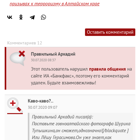
призывах к терроризму в Алтайском крае
Оставить комментарий
Комментариев 12
Правильный Аркадий
30.07.2020 08:37
Этот пользователь нарушил
правила общения
на
сайте ИА «Банкфакс», поэтому его комментарий
удален. Будьте взаимовежливы!
Каво-каво?..
30.07.2020 09:07
Правильный Аркадий писал(а):
Поставьте говноалтайского фотографа Шурика
Тупышкина,он сможет,однозначно![/blockquote ]
Или Лёшу Герасимова.Он уже знает,как