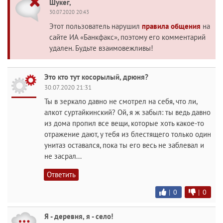
Шукег,
30.07.2020 20:43
Этот пользователь нарушил
правила общения
на
сайте ИА «Банкфакс», поэтому его комментарий
удален. Будьте взаимовежливы!
Это кто тут косорылый, дрюня?
30.07.2020 21:31
Ты в зеркало давно не смотрел на себя, что ли,
алкот суртайкинский? Ой, я ж забыл: ты ведь давно
из дома пропил все вещи, которые хоть какое-то
отражение дают, у тебя из блестящего только один
унитаз оставался, пока ты его весь не заблевал и
не засрал...
Ответить
|
0
|
0
Я - деревня, я - село!