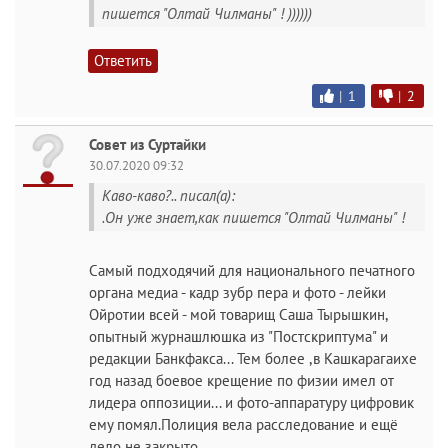
пишется "Олтай Чилманы" ! ))))))
Ответить
|
1
|
2
Совет из Суртайки
30.07.2020 09:32
Каво-каво?.. писал(а):
.Он уже знает,как пишется "Олтай Чилманы" !
Самый подходячий для национального печатного
органа медиа - кадр зубр пера и фото - лейки
Ойротии всей - мой товарищ Саша Тырышкин,
опытный журнашлюшка из "Постскриптума" и
редакции Банкфакса... Тем более ,в Кашкарагаихе
год назад боевое крещение по физии имел от
лидера оппозиции... и фото-аппаратуру цифровик
ему помял.Полиция вела расследование и ещё
дело не закрыто.