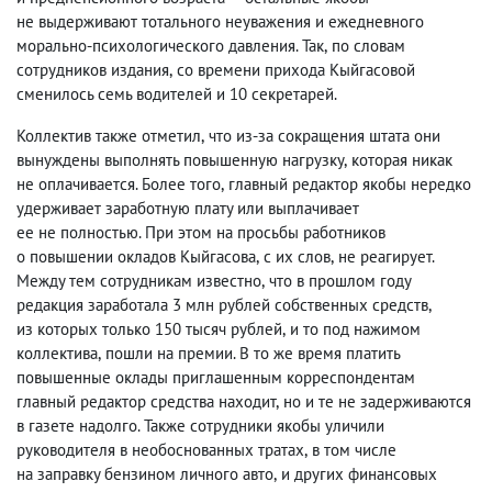
не выдерживают тотального неуважения и ежедневного
морально-психологического давления. Так
,
по словам
сотрудников издания
,
со времени прихода Кыйгасовой
сменилось семь водителей и 10 секретарей.
Коллектив также отметил
,
что из-за сокращения штата они
вынуждены выполнять повышенную нагрузку
,
которая никак
не оплачивается. Более того
,
главный редактор якобы нередко
удерживает заработную плату или выплачивает
ее не полностью. При этом на просьбы работников
о повышении окладов Кыйгасова
,
с их слов
,
не реагирует.
Между тем сотрудникам известно
,
что в прошлом году
редакция заработала 3 млн рублей собственных средств
,
из которых только 150 тысяч рублей
,
и то под нажимом
коллектива
,
пошли на премии. В то же время платить
повышенные оклады приглашенным корреспондентам
главный редактор средства находит
,
но и те не задерживаются
в газете надолго. Также сотрудники якобы уличили
руководителя в необоснованных тратах
,
в том числе
на заправку бензином личного авто
,
и других финансовых