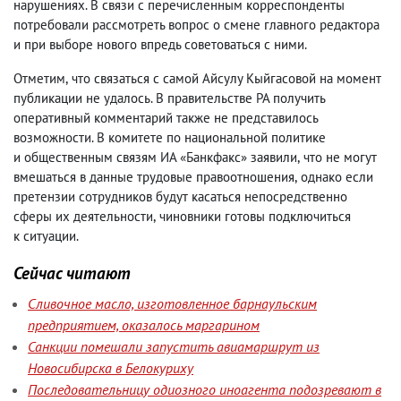
нарушениях. В связи с перечисленным корреспонденты
потребовали рассмотреть вопрос о смене главного редактора
и при выборе нового впредь советоваться с ними.
Отметим
,
что связаться с самой Айсулу Кыйгасовой на момент
публикации не удалось. В правительстве РА получить
оперативный комментарий также не представилось
возможности. В комитете по национальной политике
и общественным связям ИА «Банкфакс» заявили
,
что не могут
вмешаться в данные трудовые правоотношения
,
однако если
претензии сотрудников будут касаться непосредственно
сферы их деятельности
,
чиновники готовы подключиться
к ситуации.
Сейчас читают
Сливочное масло, изготовленное барнаульским
предприятием, оказалось маргарином
Санкции помешали запустить авиамаршрут из
Новосибирска в Белокуриху
Последовательницу одиозного иноагента подозревают в