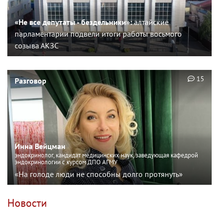
«Не все депутаты - бездельники»:
алтайские
парламентарии подвели итоги работы восьмого
созыва АКЗС
15
Разговор
Инна Вейцман
эндокринолог, кандидат медицинских наук, заведующая кафедрой
эндокринологии с курсом ДПО АГМУ
«На голоде люди не способны долго протянуть»
Новости