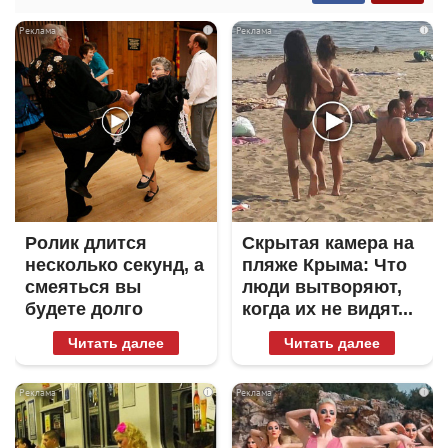
i
i
Ролик длится
Скрытая камера на
несколько секунд, а
пляже Крыма: Что
смеяться вы
люди вытворяют,
будете долго
когда их не видят...
Читать далее
Читать далее
i
i