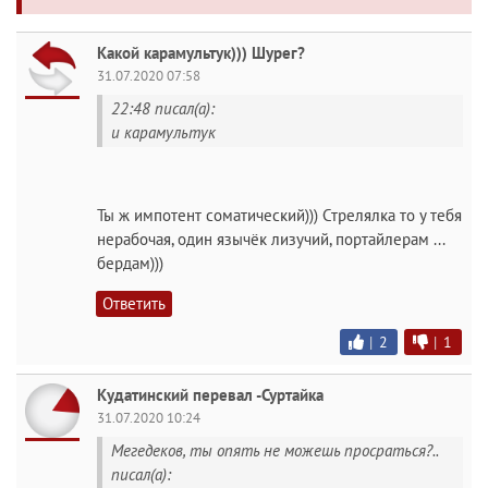
Какой карамультук))) Шурег?
31.07.2020 07:58
22:48 писал(а):
и карамультук
Ты ж импотент соматический))) Стрелялка то у тебя
нерабочая, один язычёк лизучий, портайлерам ...
бердам)))
Ответить
|
2
|
1
Кудатинский перевал -Суртайка
31.07.2020 10:24
Мегедеков, ты опять не можешь просраться?..
писал(а):