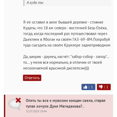
А куда ты
Я её оставил в аиле бывшей деревне - стоянке
Кудаты, что 18 км северо - восточней Беш-Озёка,
тогда, когда последний раз путешествовал через
Дьектиек в Ябоган на своём ГАЗ -69 -8М.Попробуй
туда съездить на своём Круизере заднеприводном
Да, шюрик - даунец, насчёт: "забор-собор - запор"...
то... у меня вся нормально, в отличии от твоей
нескончаемой крысиной диспепсии))))
Ответить
|
1
|
1
Опять ты все к мужским концам свела, старая
тупая хочуля Дуня Мегедекова?..
31.07.2020 19:44