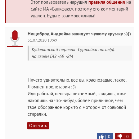
Этот пользователь нарушил
правила общения
на
сайте ИА «Банкфакс», поэтому его комментарий
удален. Будьте взаимовежливы!
Нищеброд Андрейка завидует чужому крузаку :-)))
31.07.2020 19:49
Кудатинский перевал -Суртайка писал(а):
на своём ГАЗ -69 -8М
Ничего удивительно, все вы, краснозадые, такие.
Люмпен-пролетарии :-))
Иди работай, пенсяра никчемный, глядишь, тоже
накопишь на что-нибудь более приличное, чем
твое обосранное корыто с мотором от совковой
стиралки.
Ответить
|
0
|
0