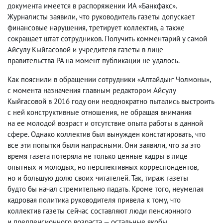
документа имеется в распоряжении ИА «Банкфакс».
Журналисты заявили
,
что руководитель газеты допускает
финансовые нарушения
,
третирует коллектив
,
а также
сокращает штат сотрудников. Получить комментарий у самой
Айсулу Кыйгасовой и учредителя газеты в лице
правительства РА на момент публикации не удалось.
Как пояснили в обращении сотрудники «Алтайдыҥ Чолмоны»,
с момента назначения главным редактором Айсулу
Кыйгасовой в 2016 году они неоднократно пытались выстроить
с ней конструктивные отношения
,
не обращая внимания
на ее молодой возраст и отсутствие опыта работы в данной
сфере. Однако коллектив был вынужден констатировать
,
что
все эти попытки были напрасными. Они заявили
,
что за это
время газета потеряла не только ценные кадры в лице
опытных и молодых
,
но перспективных корреспондентов
,
но и большую долю своих читателей. Так
,
тираж газеты
будто бы начал стремительно падать. Кроме того
,
неумелая
кадровая политика руководителя привела к тому
,
что
коллектив газеты сейчас составляют люди пенсионного
и предпенсионного возраста — остальные якобы