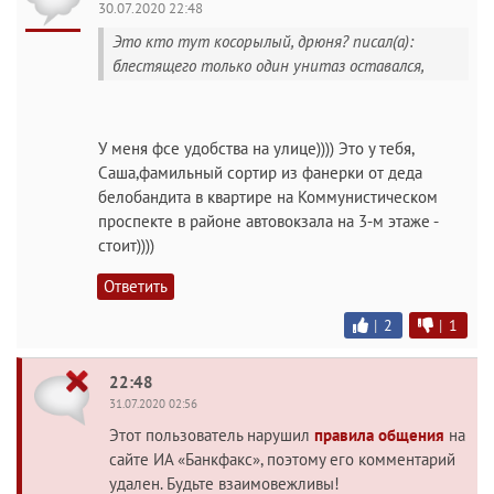
30.07.2020 22:48
Это кто тут косорылый, дрюня? писал(а):
блестящего только один унитаз оставался,
У меня фсе удобства на улице)))) Это у тебя,
Саша,фамильный сортир из фанерки от деда
белобандита в квартире на Коммунистическом
проспекте в районе автовокзала на 3-м этаже -
стоит))))
Ответить
|
2
|
1
22:48
31.07.2020 02:56
Этот пользователь нарушил
правила общения
на
сайте ИА «Банкфакс», поэтому его комментарий
удален. Будьте взаимовежливы!