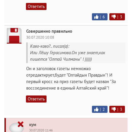
Ответить
|
6
|
3
Совершенно правильно
30.07.2020 10:08
Каво-каво?.. писал(а):
Или Лёшу Герасимова.Он уже знает,как
пишется "Олтай Чилманы" ! ))))))
Он и заголовок газеты немножко
отредактирует,будет "Олтайдын Правдын"! И
первый кросс на приз газеты будет назван "За
воссоединение в единый Алтайский край"!
Ответить
|
2
|
3
кум
30.07.2020 11:46