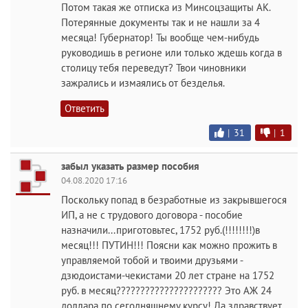
Потом такая же отписка из Минсоцзащиты АК.
Потерянные документы так и не нашли за 4
месяца! Губернатор! Ты вообще чем-нибудь
руководишь в регионе или только ждешь когда в
столицу тебя переведут? Твои чиновники
зажрались и измаялись от безделья.
Ответить
|
31
|
1
забыл указать размер пособия
04.08.2020 17:16
Поскольку попад в безработные из закрывшегося
ИП, а не с трудового договора - пособие
назначили...приготовьтес, 1752 руб.(!!!!!!!!)в
месяц!!! ПУТИН!!! Поясни как можно прожить в
управляемой тобой и твоими друзьями -
дзюдоистами-чекистами 20 лет стране на 1752
руб. в месяц?????????????????????? Это АЖ 24
доллара по сегодняшнему курсу! Да здравствует