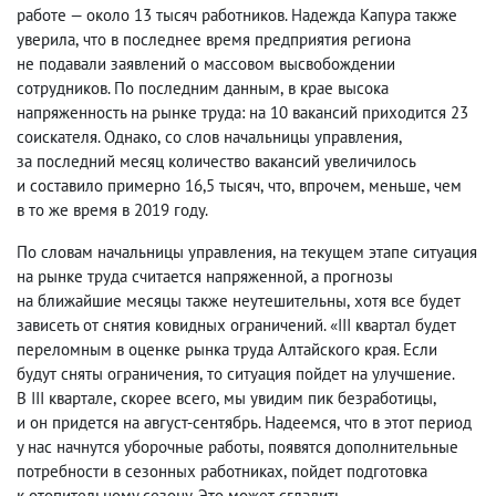
работе — около 13 тысяч работников. Надежда Капура также
уверила
,
что в последнее время предприятия региона
не подавали заявлений о массовом высвобождении
сотрудников. По последним данным
,
в крае высока
напряженность на рынке труда: на 10 вакансий приходится 23
соискателя. Однако
,
со слов начальницы управления
,
за последний месяц количество вакансий увеличилось
и составило примерно 16,5 тысяч
,
что
,
впрочем
,
меньше
,
чем
в то же время в 2019 году.
По словам начальницы управления
,
на текущем этапе ситуация
на рынке труда считается напряженной
,
а прогнозы
на ближайшие месяцы также неутешительны
,
хотя все будет
зависеть от снятия ковидных ограничений. «III квартал будет
переломным в оценке рынка труда Алтайского края. Если
будут сняты ограничения
,
то ситуация пойдет на улучшение.
В III квартале
,
скорее всего
,
мы увидим пик безработицы
,
и он придется на август-сентябрь. Надеемся
,
что в этот период
у нас начнутся уборочные работы
,
появятся дополнительные
потребности в сезонных работниках
,
пойдет подготовка
к отопительному сезону. Это может сгладить