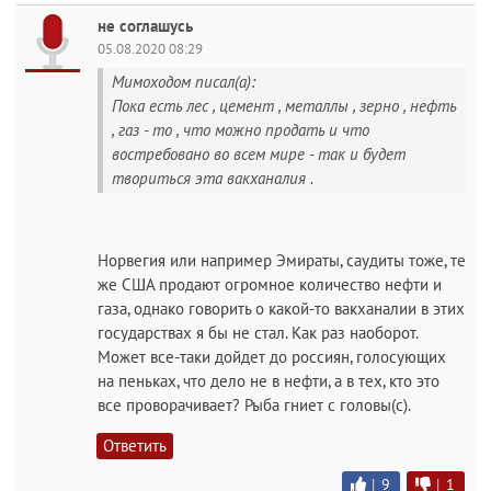
не соглашусь
05.08.2020 08:29
Мимоходом писал(а):
Пока есть лес , цемент , металлы , зерно , нефть
, газ - то , что можно продать и что
востребовано во всем мире - так и будет
твориться эта вакханалия .
Норвегия или например Эмираты, саудиты тоже, те
же США продают огромное количество нефти и
газа, однако говорить о какой-то вакханалии в этих
государствах я бы не стал. Как раз наоборот.
Может все-таки дойдет до россиян, голосующих
на пеньках, что дело не в нефти, а в тех, кто это
все проворачивает? Рыба гниет с головы(с).
Ответить
|
9
|
1