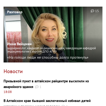
15
Разговор
Инна Вейцман
эндокринолог, кандидат медицинских наук, заведующая кафедрой
эндокринологии с курсом ДПО АГМУ
«На голоде люди не способны долго протянуть»
Новости
Призывной пункт в алтайском райцентре выселили из
аварийного здания
1
18:08
В Алтайском крае бывший заключенный избивал детей