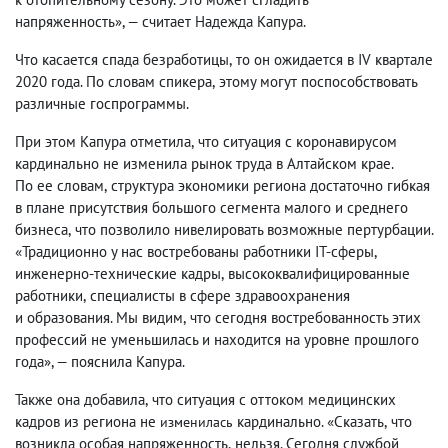
напряженность», — считает Надежда Капура.
Что касается спада безработицы
,
то он ожидается в IV квартале
2020 года. По словам спикера
,
этому могут поспособствовать
различные госпрограммы.
При этом Капура отметила
,
что ситуация с коронавирусом
кардинально не изменила рынок труда в Алтайском крае.
По ее словам
,
структура экономики региона достаточно гибкая
в плане присутствия большого сегмента малого и среднего
бизнеса
,
что позволило нивелировать возможные пертурбации.
«Традиционно у нас востребованы работники IT-сферы
,
инженерно-технические кадры
,
высококвалифицированные
работники
,
специалисты в сфере здравоохранения
и образования. Мы видим
,
что сегодня востребованность этих
профессий не уменьшилась и находится на уровне прошлого
года», — пояснила Капура.
Также она добавила
,
что ситуация с оттоком медицинских
кадров из региона не
кардинально. «Сказать
,
что
изменилась
возникла особая напряженность
,
нельзя. Сегодня службой