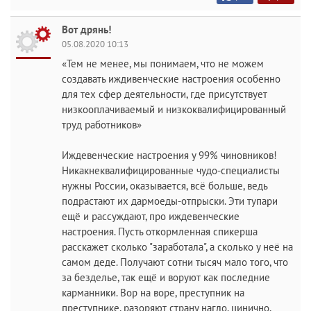
Вот дрянь!
05.08.2020 10:13
«Тем не менее, мы понимаем, что не можем
создавать иждивенческие настроения особенно
для тех сфер деятельности, где присутствует
низкооплачиваемый и низкоквалифицированный
труд работников»
Иждевенческие настроения у 99% чиновников!
Никакнеквалифицированные чудо-специалисты
нужны России, оказывается, всё больше, ведь
подрастают их дармоеды-отпрыски. Эти тупари
ещё и рассуждают, про иждевенческие
настроения. Пусть откормленная спикерша
расскажет сколько "заработала", а сколько у неё на
самом деде. Получают сотни тысяч мало того, что
за безделье, так ещё и воруют как последние
карманники. Вор на воре, преступник на
преступнике, разоряют страну нагло, цинично,