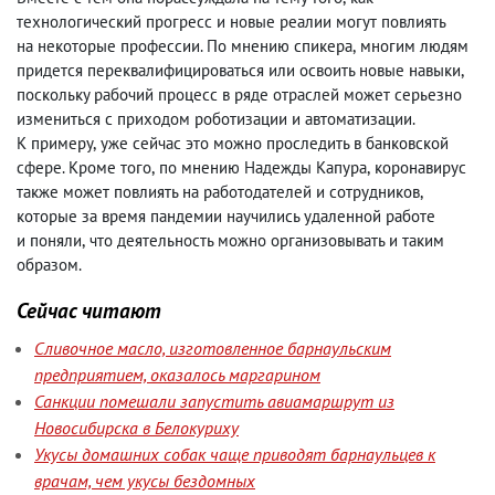
технологический прогресс и новые реалии могут повлиять
на некоторые профессии. По мнению спикера
,
многим людям
придется переквалифицироваться или освоить новые навыки
,
поскольку рабочий процесс в ряде отраслей может серьезно
измениться с приходом роботизации и автоматизации.
К примеру
,
уже сейчас это можно проследить в банковской
сфере. Кроме того
,
по мнению Надежды Капура
,
коронавирус
также может повлиять на работодателей и сотрудников
,
которые за время пандемии научились удаленной работе
и поняли
,
что деятельность можно организовывать и таким
образом.
Сейчас читают
Сливочное масло, изготовленное барнаульским
предприятием, оказалось маргарином
Санкции помешали запустить авиамаршрут из
Новосибирска в Белокуриху
Укусы домашних собак чаще приводят барнаульцев к
врачам, чем укусы бездомных