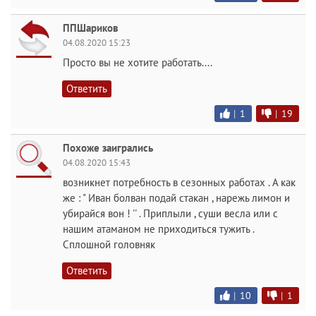
ППШариков
04.08.2020 15:23
Просто вы не хотите работать....
Ответить
|
1
|
19
Похоже заигрались
04.08.2020 15:43
возникнет потребность в сезонных работах . А как
же : " Иван болван подай стакан , нарежь лимон и
убирайся вон ! '' . Приплыли , суши весла или с
нашим атаманом не приходиться тужить .
Сплошной головняк
Ответить
|
10
|
1