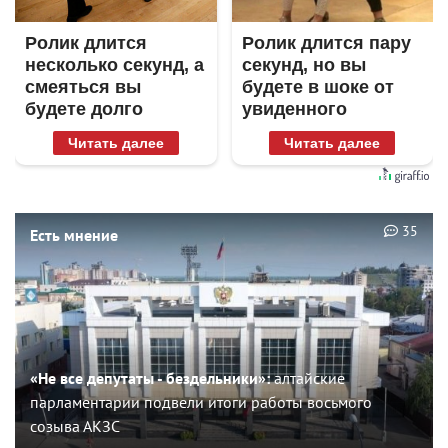
Ролик длится
Ролик длится пару
несколько секунд, а
секунд, но вы
смеяться вы
будете в шоке от
будете долго
увиденного
Читать далее
Читать далее
35
Есть мнение
«Не все депутаты - бездельники»:
алтайские
парламентарии подвели итоги работы восьмого
созыва АКЗС