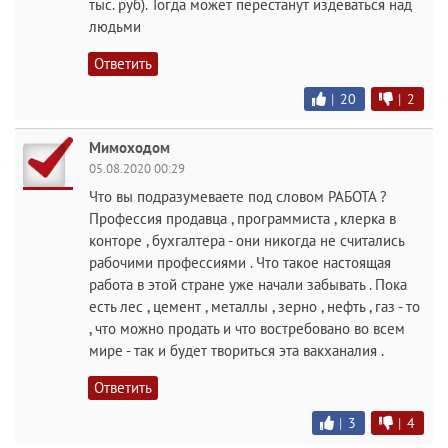
тыс. руб). Тогда может перестанут издеваться над
людьми
Ответить
|
20
|
2
Мимоходом
05.08.2020 00:29
Что вы подразумеваете под словом РАБОТА ?
Профессия продавца , программиста , клерка в
конторе , бухгалтера - они никогда не считались
рабочими профессиями . Что такое настоящая
работа в этой стране уже начали забывать . Пока
есть лес , цемент , металлы , зерно , нефть , газ - то
, что можно продать и что востребовано во всем
мире - так и будет твориться эта вакханалия .
Ответить
|
3
|
4