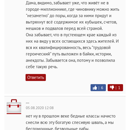
Дама, видимо, забывает уже, что живёт не в
городе-миллионнике, где чиновнику можно жить
"незаметно" до поры, когда за ними придут и
вытряхнут всё содержимое их кубышек, счетов,
мешков и подвалов перед всей страной.
Она забывает, что в пустеющем крае каждый из
них на виду у всех остающихся здесь жителей. И
вся их квалифицированность, весь "трудовой
героический" путь выложен в байки, истории,
анекдоты. Забывается она, потому и позволила
себе такую речь.
Ответить
|
6
|
1
...
05.08.2020 12:08
нет ну в прошлом веке бедные классы начисто
снесли всю эту богатую спесивую шваль, а мы
беспомощные, безвольные рабы.