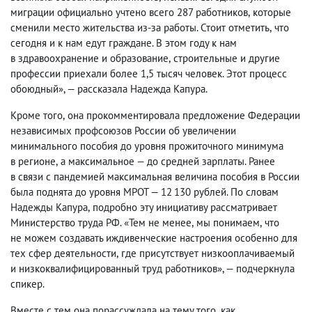
миграции официально учтено всего 287 работников
,
которые
сменили место жительства из-за работы. Стоит отметить
,
что
сегодня и к нам едут граждане. В этом году к нам
в здравоохранение и образование
,
строительные и другие
профессии приехали более 1,5 тысяч человек. Этот процесс
обоюдный», — рассказала Надежда Капура.
Кроме того
,
она прокомментировала предложение Федерации
независимых профсоюзов России об увеличении
минимального пособия до уровня прожиточного минимума
в регионе
,
а максимальное — до средней зарплаты. Ранее
в связи с пандемией максимальная величина пособия в России
была поднята до уровня МРОТ — 12 130 рублей. По словам
Надежды Капура
,
подробно эту инициативу рассматривает
Министерство труда РФ. «Тем не менее
,
мы понимаем
,
что
не можем создавать иждивенческие настроения особенно для
тех сфер деятельности
,
где присутствует низкооплачиваемый
и низкоквалифицированный труд работников», — подчеркнула
спикер.
Вместе с тем она порассуждала на тему того
,
как