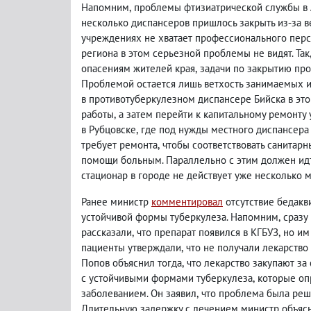
Напомним
,
проблемы фтизиатрической службы в 
несколько диспансеров пришлось закрыть из-за в
учреждениях не хватает профессионального перс
региона в этом серьезной проблемы не видят. Так
опасениям жителей края
,
задачи по закрытию про
Проблемой остается лишь ветхость занимаемых и
в противотуберкулезном диспансере Бийска в эт
работы
,
а затем перейти к капитальному ремонту
в Рубцовске
,
где под нужды местного диспансера
требует ремонта
,
чтобы соответствовать санитар
помощи больным. Параллельно с этим должен ид
стационар в городе не действует уже несколько м
Ранее министр
комментировал
отсутствие бедакв
устойчивой формы туберкулеза. Напомним
,
сразу
рассказали
,
что препарат появился в КГБУЗ
,
но им
пациенты утверждали
,
что не получали лекарство
Попов объяснил тогда
,
что лекарство закупают за
с устойчивыми формами туберкулеза
,
которые оп
заболеванием. Он заявил
,
что проблема была реше
Длительную задержку с лечением министр объяс