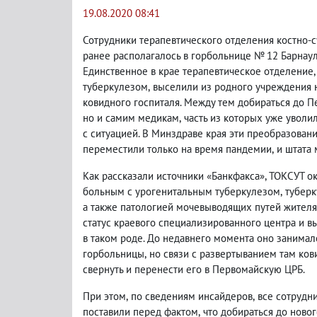
19.08.2020 08:41
Сотрудники терапевтического отделения костно-с
ранее располагалось в горбольнице № 12 Барнау
Единственное в крае терапевтическое отделение
,
туберкулезом
,
выселили из родного учреждения 
ковидного госпиталя. Между тем добираться до 
но и самим медикам
,
часть из которых уже уволи
с ситуацией. В Минздраве края эти преобразован
переместили только на время пандемии
,
и штата
Как рассказали источники «Банкфакса», ТОКСУТ
больным с урогенитальным туберкулезом
,
туберк
а также патологией мочевыводящих путей жителя
статус краевого специализированного центра и в
в таком роде. До недавнего момента оно занимал
горбольницы
,
но связи с развертыванием там ко
свернуть и перенести его в Первомайскую ЦРБ.
При этом
,
по сведениям инсайдеров
,
все сотрудн
поставили перед фактом
,
что добираться до ново