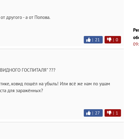
 от другого - а от Попова.
Ре
об
|
21
|
0
09
ВИДНОГО ГОСПИТАЛЯ" ???
стике, ковид пошёл на убыль! Или всё же нам по ушам
ста для заражённых?
|
27
|
1