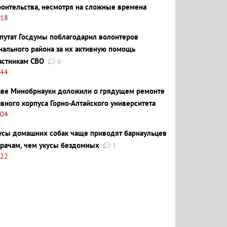
роительства, несмотря на сложные времена
:18
путат Госдумы поблагодарил волонтеров
нального района за их активную помощь
астникам СВО
6
:44
аве Минобрнауки доложили о грядущем ремонте
авного корпуса Горно-Алтайского университета
:04
усы домашних собак чаще приводят барнаульцев
врачам, чем укусы бездомных
1
:22