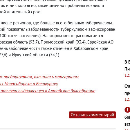
так и не стало ясно
,
какие именно проблемы возникли
кой длительный срок.
 числе регионов
,
где больше всего больных туберкулезом.
окий показатель заболеваемости туберкулезом зафиксирован
100 тысяч населения). На втором месте располагается
овская область
(
93,7), Приморский край
(
93,4), Еврейская АО
овень заболеваемости также отмечен в Хабаровском крае
77,6) и Иркутской области
(
74,1).
В 
Пи
12
им предприятием, оказалось маргарином
з Новосибирска в Белокуриху
Сл
отсеяли выдвиженцев в Алтайское Заксобрание
пр
12
Оставить комментарий
бо
вс