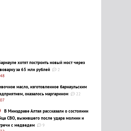
Барнауле хотят построить новый мост через
воварку за 65 млн рублей
2
:48
ивочное масло, изготовленное барнаульским
едприятием, оказалось маргарином
22
:07
В Минздраве Алтая рассказали о состоянии
йца СВО, выжившего после удара молнии и
тречи с медведем
9