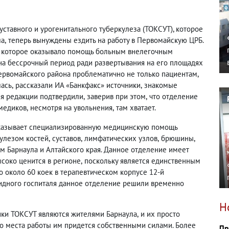
уставного и урогенитального туберкулеза
(
ТОКСУТ), которое
ла
,
теперь вынуждены ездить на работу в Первомайскую ЦРБ.
которое оказывало помощь больным внелегочным
на бессрочный период ради развертывания на его площадях
Первомайского района проблематично не только пациентам
,
лась
,
рассказали ИА «Банкфакс» источники
,
знакомые
ия редакции подтвердили
,
заверив при этом
,
что отделение
 медиков
,
несмотря на увольнения
,
там хватает.
 оказывает специализированную медицинскую помощь
улезом костей
,
суставов
,
лимфатических узлов
,
брюшины
,
м Барнаула и Алтайского края. Данное отделение имеет
ысоко ценится в регионе
,
поскольку является единственным
о около 60 коек в терапевтическом корпусе 12-й
видного госпиталя данное отделение решили временно
Н
ики ТОКСУТ являются жителями Барнаула
,
и их просто
го места работы им придется собственными силами. Более
Пр