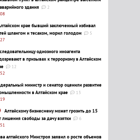
 аварийного здания
2
:08
Алтайском крае бывший заключенный избивал
тей шлангом и тесаком, морил голодом
5
:27
следовательницу одиозного иноагента
дозревают в призывах к терроризму в Алтайском
ае
12
:52
деральный министр и сенатор оценили развитие
омышленности в Алтайском крае
13
:19
Алтайскому бизнесмену может грозить до 15
т лишения свободы за дачу взятки
6
:51
ава алтайского Минстроя заявил о росте объемов