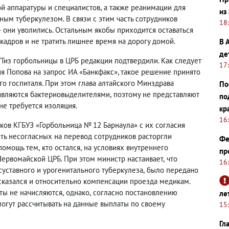
ой аппаратуры и специалистов
,
а также реанимации для
из
м туберкулезом. В связи с этим часть сотрудников
18
— они уволились. Остальным якобы приходится оставаться
кадров и не тратить лишнее время на дорогу домой.
В 
де
з горбольницы в ЦРБ редакции подтвердили. Как следует
17
я Попова на запрос ИА «Банкфакс», такое решение принято
го госпиталя. При этом глава алтайского Минздрава
По
 являются бактериовыделителями
,
поэтому не представляют
по
не требуется изоляция.
кр
16
ков КГБУЗ «Горбольница № 12 Барнаула» с их согласия
ть несогласных на перевод сотрудников расторгли
Фе
 помощь тем
,
кто остался
,
на условиях внутреннего
пр
Первомайской ЦРБ. При этом министр настаивает
,
что
16
уставного и урогенитального туберкулеза
,
было передано
сказался и относительно компенсации проезда медикам.
ты не начисляются
,
однако
,
согласно постановлению
ле
огут рассчитывать на данные выплаты по своему
15
Гл