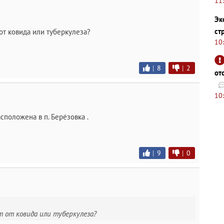
11
Эк
ст
от ковида или туберкулеза?
10
|
8
|
2
от
10
сположена в п. Берёзовка .
|
9
|
0
т от ковида или туберкулеза?