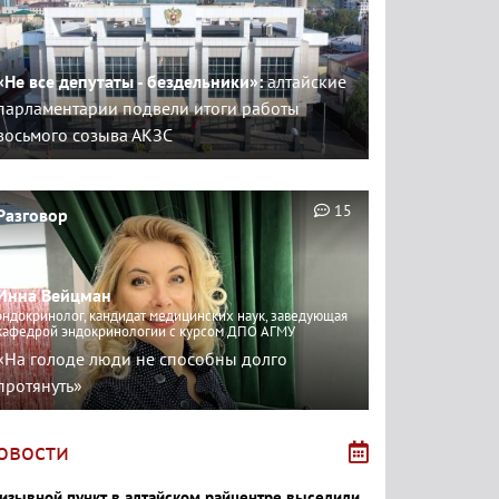
«Не все депутаты - бездельники»:
алтайские
парламентарии подвели итоги работы
восьмого созыва АКЗС
15
Разговор
Инна Вейцман
эндокринолог, кандидат медицинских наук, заведующая
кафедрой эндокринологии с курсом ДПО АГМУ
«На голоде люди не способны долго
протянуть»
овости
изывной пункт в алтайском райцентре выселили