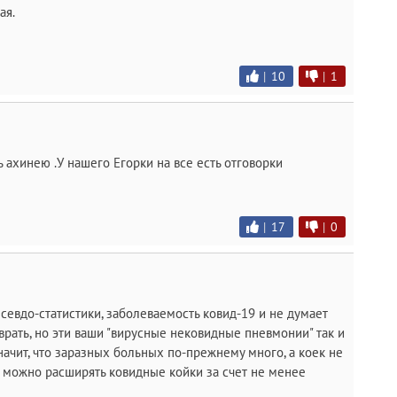
ая.
|
10
|
1
ь ахинею .У нашего Егорки на все есть отговорки
|
17
|
0
севдо-статистики, заболеваемость ковид-19 и не думает
врать, но эти ваши "вирусные нековидные пневмонии" так и
начит, что заразных больных по-прежнему много, а коек не
о можно расширять ковидные койки за счет не менее