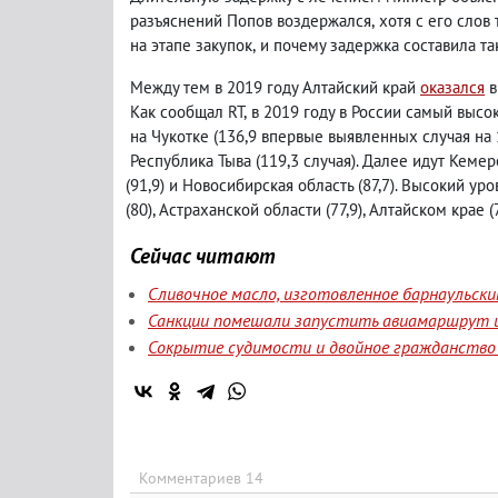
разъяснений Попов воздержался
,
хотя с его слов 
на этапе закупок
,
и почему задержка составила та
Между тем в 2019 году Алтайский край
оказался
в
Как сообщал RT
,
в 2019 году в России самый выс
на Чукотке
(
136,9 впервые выявленных случая на 
Республика Тыва
(
119,3 случая). Далее идут Кемер
(
91,9) и Новосибирская область
(
87,7). Высокий ур
(
80), Астраханской области
(
77,9), Алтайском крае
(
Сейчас читают
Сливочное масло, изготовленное барнаульск
Санкции помешали запустить авиамаршрут и
Сокрытие судимости и двойное гражданство 
Комментариев 14