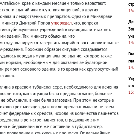
Алтайском крае с каждым месяцем только нарастают:
ст
етхости зданий или отсутствия лицензий
,
в других
15
онала и лекарственных препаратов. Однако в Минздраве
Де
,
министр Дмитрий Попов
утверждал
, что
,
вопреки
Зо
тивотуберкулезных учреждений в муниципалитетах нет.
уч
ми зданий. Так
,
министр объяснил
,
что
14
ом году планируется завершить аварийно-восстановительные
 учреждения. Похожим образом ситуация складывается
Гл
 удалось передать муниципальное здание
,
которое также
гл
ным нормам
,
необходимым для оказания амбулаторной
14
ти ремонт основного здания
,
в то время как круглосуточный
есяцев.
Ук
к 
илина в краевом тубдиспансере
,
необходимого для лечения
13
 после того
,
как ситуация была предана огласке
,
больные
 не объяснили
,
в чем была загвоздка. При этом некоторые
 около трех месяцев
,
да и после препарат выдали не всем.
 счет федеральных средств
,
исходя из количества пациентов
ределены в регистре пациентов
,
страдающих этим
на и бедаквилин все же поставили в тубдиспансер.
нил проведением конкурсных процедур. От дальнейших