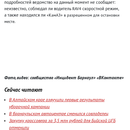
подробностей ведомство на данный момент не сообщает:
неизвестно
,
соблюдал ли водитель
скоростной режим
,
RAV4
а также находился ли
«КамАЗ» в разрешенном для остановки
месте.
Фото, видео: сообщество «Инцидент Барнаул» «ВКонтакте»
Сейчас читают
В Алтайском крае озвучили первые результаты
уборочной кампании
В барнаульском автоцентре сменился совладелец
Закупку кроссовера за 3,5 млн рублей для Бийской ЦГБ
отменили