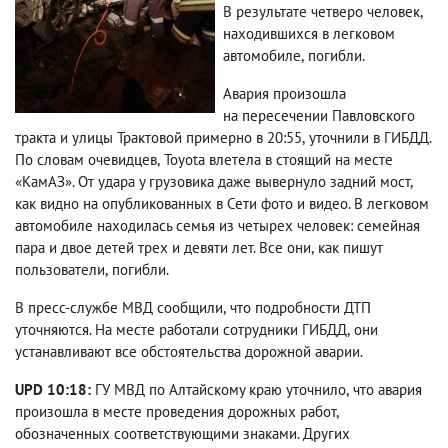
В результате четверо человек
,
находившихся в легковом
автомобиле
,
погибли.
Авария произошла
на пересечении Павловского
тракта и улицы Трактовой примерно в 20:55
,
уточнили в ГИБДД.
По словам очевидцев
,
Toyota влетела в стоящий на месте
«КамАЗ». От удара у грузовика даже вывернуло задний мост
,
как видно на опубликованных в Сети фото и видео. В легковом
автомобиле находилась семья из четырех человек: семейная
пара и двое детей трех и девяти лет. Все они
,
как пишут
пользователи
,
погибли.
В пресс-службе МВД сообщили
,
что подробности ДТП
уточняются. На месте работали сотрудники ГИБДД
,
они
устанавливают все обстоятельства дорожной аварии.
UPD 10:18:
ГУ МВД по Алтайскому краю уточнило
,
что авария
произошла в месте проведения дорожных работ
,
обозначенных соответствующими знаками. Других