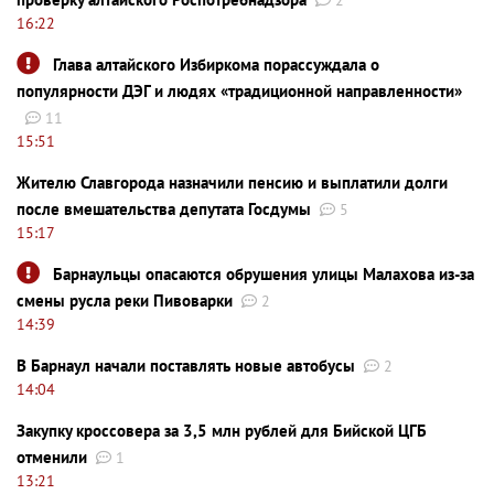
16:22
Глава алтайского Избиркома порассуждала о
популярности ДЭГ и людях «традиционной направленности»
11
15:51
Жителю Славгорода назначили пенсию и выплатили долги
после вмешательства депутата Госдумы
5
15:17
Барнаульцы опасаются обрушения улицы Малахова из-за
смены русла реки Пивоварки
2
14:39
В Барнаул начали поставлять новые автобусы
2
14:04
Закупку кроссовера за 3,5 млн рублей для Бийской ЦГБ
отменили
1
13:21