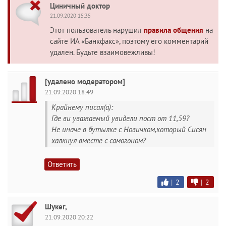
Циничный доктор
21.09.2020 15:35
Этот пользователь нарушил
правила общения
на
сайте ИА «Банкфакс», поэтому его комментарий
удален. Будьте взаимовежливы!
[удалено модератором]
21.09.2020 18:49
Крайнему писал(а):
Где ви уважаемый увидели пост от 11,59?
Не иначе в бутылке с Новичком,который Сисян
халкнул вместе с самогоном?
Ответить
|
2
|
2
Шукег,
21.09.2020 20:22