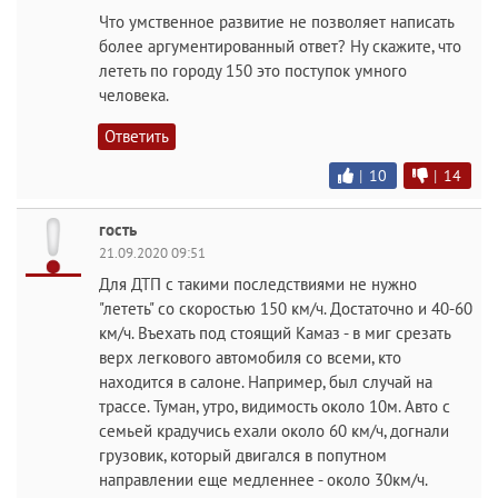
Что умственное развитие не позволяет написать
более аргументированный ответ? Ну скажите, что
лететь по городу 150 это поступок умного
человека.
Ответить
|
10
|
14
гость
21.09.2020 09:51
Для ДТП с такими последствиями не нужно
"лететь" со скоростью 150 км/ч. Достаточно и 40-60
км/ч. Въехать под стоящий Камаз - в миг срезать
верх легкового автомобиля со всеми, кто
находится в салоне. Например, был случай на
трассе. Туман, утро, видимость около 10м. Авто с
семьей крадучись ехали около 60 км/ч, догнали
грузовик, который двигался в попутном
направлении еще медленнее - около 30км/ч.