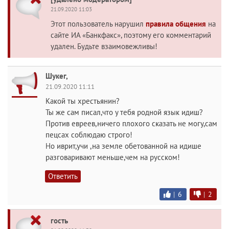
21.09.2020 11:03
Этот пользователь нарушил
правила общения
на
сайте ИА «Банкфакс», поэтому его комментарий
удален. Будьте взаимовежливы!
Шукег,
21.09.2020 11:11
Какой ты хрестьянин?
Ты же сам писал,что у тебя родной язык идиш?
Против евреев,ничего плохого сказать не могу,сам
пецсах соблюдаю строго!
Но иврит,учи ,на земле обетованной на идише
разговаривают меньше,чем на русском!
Ответить
|
6
|
2
гость