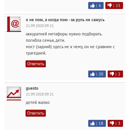
|
6
|
15
я не пою, а когда пою - за руль не сажусь
21.09.2020 09:21
аккуратней метафоры нужно подбирать.
погибла семья, дети.
мост (задний) здесь не к чему, он не сравним с
трагедией.
Ответить
|
20
|
2
guesto
21.09.2020 09:21
детей жалко
Ответить
|
18
|
3