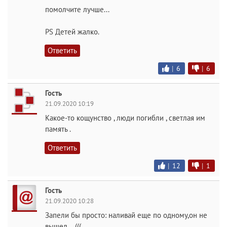
помолчите лучше...
PS Детей жалко.
Ответить
|
6
|
6
Гость
21.09.2020 10:19
Какое-то кощунство , люди погибли , светлая им
память .
Ответить
|
12
|
1
Гость
21.09.2020 10:28
Запели бы просто: наливай еще по одному,он не
вышел....(((