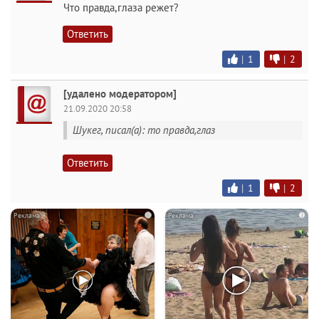
Что правда,глаза режет?
Ответить
|
1
|
2
[удалено модератором]
21.09.2020 20:58
Шукег, писал(а): то правда,глаз
Ответить
|
1
|
2
i
i