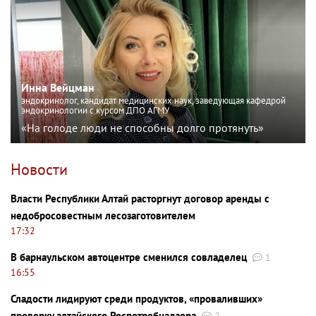
Инна Вейцман
эндокринолог, кандидат медицинских наук, заведующая кафедрой
эндокринологии с курсом ДПО АГМУ
«На голоде люди не способны долго протянуть»
Новости
Власти Республики Алтай расторгнут договор аренды с
недобросовестным лесозаготовителем
17:32
В барнаульском автоцентре сменился совладелец
1
16:55
Сладости лидируют среди продуктов, «проваливших»
проверку алтайского Роспотребнадзора
2