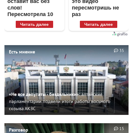
оставит вас без
это видео
слов!
пересмотришь не
Пересмотрела 10
раз
раз
Читать далее
Читать далее
35
Есть мнение
«Не все депутаты - бездельники»:
алтайские
парламентарии подвели итоги работы восьмого
созыва АКЗС
15
Разговор