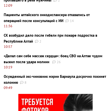
пропавшего в реке мужчины
2
12:09
Пациенты алтайского онкодиспансера отказались от
операцией после консультаций с ИИ
14
11:36
СК возбудил дело после гибели при пожаре подростка в
Республике Алтай
2
10:57
«Делал сам себе массаж сердца»: боец СВО на Алтае чудом
выжил после удара молнии
26
10:19
Осужденный экс-чиновник мэрии Барнаула досрочно покинет
колонию
8
09:49