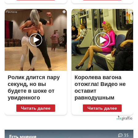
i
i
Ролик длится пару
Королева вагона
секунд, но вы
отожгла! Видео не
будете в шоке от
оставит
увиденного
равнодушным
Читать далее
Читать далее
35
Есть мнение