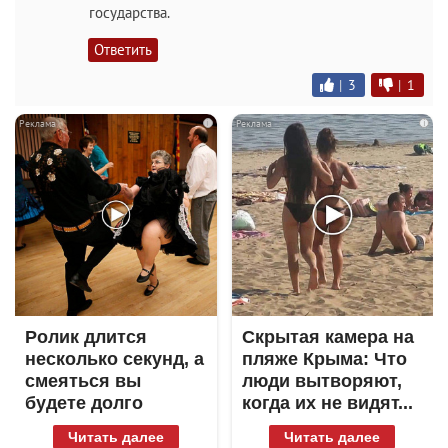
государства.
Ответить
|
3
|
1
i
i
Ролик длится
Скрытая камера на
несколько секунд, а
пляже Крыма: Что
смеяться вы
люди вытворяют,
будете долго
когда их не видят...
Читать далее
Читать далее