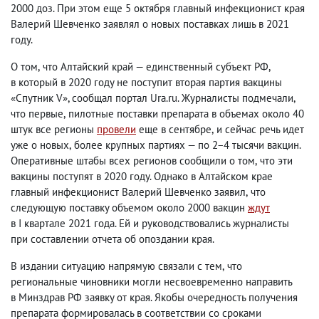
2000 доз. При этом еще 5 октября главный инфекционист края
Валерий Шевченко заявлял о новых поставках лишь в 2021
году.
О том
,
что Алтайский край — единственный субъект РФ
,
в который в 2020 году не поступит вторая партия вакцины
«Спутник V», сообщал портал Ura.ru. Журналисты подмечали
,
что первые
,
пилотные поставки препарата в объемах около 40
штук все регионы
провели
еще в сентябре
,
и сейчас речь идет
уже о новых
,
более крупных партиях — по 2−4 тысячи вакцин.
Оперативные штабы всех регионов сообщили о том
,
что эти
вакцины поступят в 2020 году. Однако в Алтайском крае
главный инфекционист Валерий Шевченко заявил
,
что
следующую поставку объемом около 2000 вакцин
ждут
в I квартале 2021 года. Ей и руководствовались журналисты
при составлении отчета об опоздании края.
В издании ситуацию напрямую связали с тем
,
что
региональные чиновники могли несвоевременно направить
в Минздрав РФ заявку от края. Якобы очередность получения
препарата формировалась в соответствии со сроками