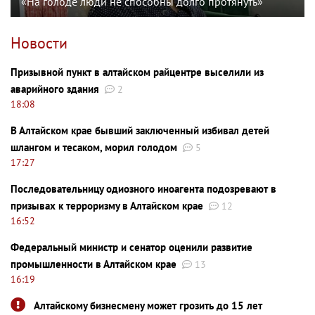
«На голоде люди не способны долго протянуть»
Новости
Призывной пункт в алтайском райцентре выселили из
аварийного здания
2
18:08
В Алтайском крае бывший заключенный избивал детей
шлангом и тесаком, морил голодом
5
17:27
Последовательницу одиозного иноагента подозревают в
призывах к терроризму в Алтайском крае
12
16:52
Федеральный министр и сенатор оценили развитие
промышленности в Алтайском крае
13
16:19
Алтайскому бизнесмену может грозить до 15 лет