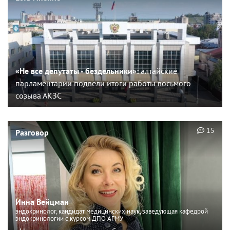
«Не все депутаты - бездельники»:
алтайские
парламентарии подвели итоги работы восьмого
созыва АКЗС
15
Разговор
Инна Вейцман
эндокринолог, кандидат медицинских наук, заведующая кафедрой
эндокринологии с курсом ДПО АГМУ