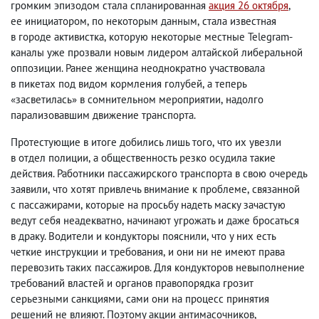
громким эпизодом стала спланированная
акция 26 октября
,
ее инициатором
,
по некоторым данным
,
стала известная
в городе активистка
,
которую некоторые местные Telegram-
каналы уже прозвали новым лидером алтайской либеральной
оппозиции. Ранее женщина неоднократно участвовала
в пикетах под видом кормления голубей
,
а теперь
«засветилась» в сомнительном мероприятии
,
надолго
парализовавшим движение транспорта.
Протестующие в итоге добились лишь того
,
что их увезли
в отдел полиции
,
а общественность резко осудила такие
действия. Работники пассажирского транспорта в свою очередь
заявили
,
что хотят привлечь внимание к проблеме
,
связанной
с пассажирами
,
которые на просьбу надеть маску зачастую
ведут себя неадекватно
,
начинают угрожать и даже бросаться
в драку. Водители и кондукторы пояснили
,
что у них есть
четкие инструкции и требования
,
и они ни не имеют права
перевозить таких пассажиров. Для кондукторов невыполнение
требований властей и органов правопорядка грозит
серьезными санкциями
,
сами они на процесс принятия
решений не влияют. Поэтому акции антимасочников
,