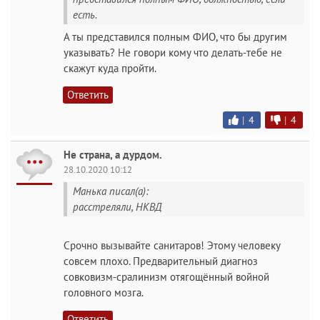
есть.
А ты представился полным ФИО, что бы другим
указывать? Не говори кому что делать-тебе не
скажут куда пройти.
Ответить
|
4
|
4
Не страна, а дурдом.
28.10.2020 10:12
Манька писал(а):
расстреляли, НКВД
Срочно вызывайте санитаров! Этому человеку
совсем плохо. Предварительный диагноз
совковизм-сралинизм отягощённый войной
головного мозга.
Ответить