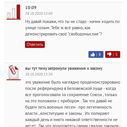
10:09
28.10.2020 13:09
Ну давай покажи, что ты не стадо - начни ходить по
улице голым. Тебе ж всё равно, как
демонстрировать своё "свободомыслие"?
Ответить
|
8
|
5
вы тут тему затронули уважения к закону
28.10.2020 13:20
это уважение было наглядно продемонстрировано
после референдума в Беловежской пуще - когда
все проголосовали за сохранение Союза , только
на это положили с прибором . Так что давай не
будем петь военных песен - про легитимность
власти , конституцию и законы . Их попирают
каждый день и никто никакой ответственности не
несет . Так что подотритесь своим сводом законов -