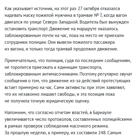
Как указывает источник
,
на этот раз 27 октября отказался
надевать маску пожилой мужчина в трамвае № 7
,
когда вагон
двигался по улице Северо-Западной. Водитель был вынужден
остановить транспорт. Движение на маршруте оказалось
заблокированным почти на час
,
пока на место не приехали
сотрудники полиции. Они вывели пожилого пассажира
из вагона
,
и только тогда трамвай продолжил движение.
Примечательно
,
что полиция
,
судя по последним сообщениям
,
не торопится приезжать к единицам транспорта
,
заблокированным антимасочниками. Поэтому регулярно звучат
сообщения о том
,
что движение из-за действий протестующих
встает примерно на час. Сами активисты при этом заявляют
,
что их незаконно лишают свободы
,
и эта позиция пока
не получила точную юридическую оценку.
Напомним
,
что согласно отчетам властей
,
в Барнауле
увеличивается число протоколов
,
составленных полицейскими
в рамках проверок соблюдения масочного режима.
За прошлую неделю
,
к примеру
,
их составили 248. Самым