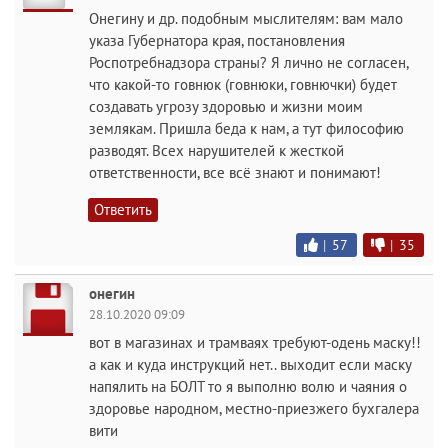
Онегину и др. подобным мыслителям: вам мало
указа Губернатора края, постановления
Роспотребнадзора страны? Я лично не согласен,
что какой-то говнюк (говнюки, говнючки) будет
создавать угрозу здоровью и жизни моим
землякам. Пришла беда к нам, а тут философию
разводят. Всех нарушителей к жесткой
ответственности, все всё знают и понимают!
Ответить
|
57
|
35
онегин
28.10.2020 09:09
вот в магазинах и трамваях требуют-одень маску!!
а как и куда инструкций нет.. выходит если маску
напялить на БОЛТ то я выполню волю и чаяния о
здоровье народном, местно-приезжего бухгалера
вити