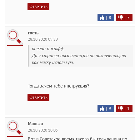
Ответить
|
8
|
7
гость
28.10.2020 09:59
онегин писал(а):
Да я стринги постоянно,то по назначению,то
как маску использую.
Тогда зачем тебе инструкция?
Ответить
|
9
|
1
Манька
28.10.2020 10:05
Вот в Советское время такого бы гражданина по