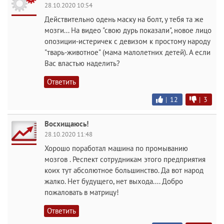
28.10.2020 10:54
Действительно одень маску на болт, у тебя та же
мозги... На видео "свою дурь показали", новое лицо
опозиции-истеричек с девизом к простому народу
"тварь-животное" (мама малолетних детей). А если
Вас властью наделить?
Ответить
|
12
|
3
Восхищаюсь!
28.10.2020 11:48
Хорошо поработал машина по промыванию
мозгов . Респект сотрудникам этого предприятия
коих тут абсолютное большинство. Да вот народ
жалко. Нет будущего, нет выхода.... Добро
пожаловать в матрицу!
Ответить