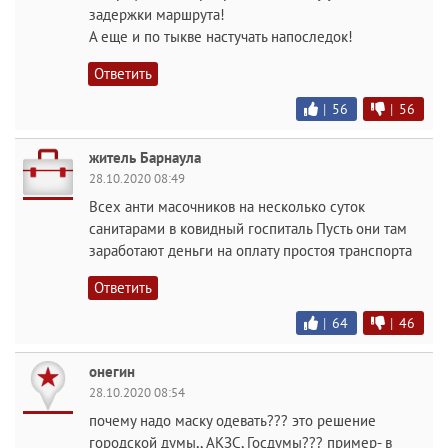
задержки маршрута!
А еще и по тыкве настучать напоследок!
Ответить
|
56
|
56
житель Барнаула
28.10.2020 08:49
Всех анти масочников на несколько суток
санитарами в ковидный госпиталь Пусть они там
заработают деньги на оплату простоя транспорта
Ответить
|
64
|
46
онегин
28.10.2020 08:54
почему надо маску одевать??? это решение
городской думы,, АКЗС, Госдумы??? пример- в