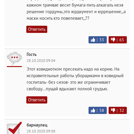
кажном трамвае весит бумага-пить алкагаль незя
решение гордумы,это юрдкумент и юррешение,,а
маски носить кто повелевает,,??
Ответить
|
33
|
65
Гость
28.10.2020 09:04
Этот ковидиотизм пресекать надо на корню. На
исправительные работы уборщиками в ковидный
госпиталь- без сизов- это же ограничивает
свободу...пущай вдыхают полной грудью.
Ответить
|
58
|
32
барнаулец
28.10.2020 09:08