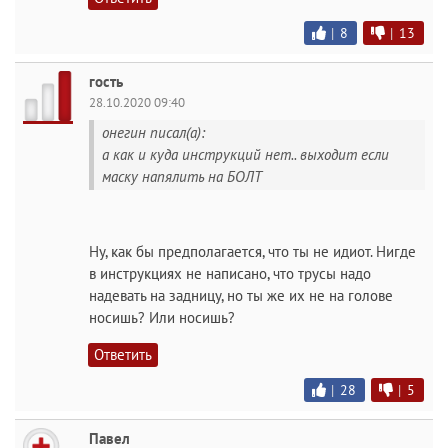
|
8
|
13
гость
28.10.2020 09:40
онегин писал(а):
а как и куда инструкций нет.. выходит если
маску напялить на БОЛТ
Ну, как бы предполагается, что ты не идиот. Нигде
в инструкциях не написано, что трусы надо
надевать на задницу, но ты же их не на голове
носишь? Или носишь?
Ответить
|
28
|
5
Павел