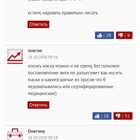
кстати, надевать правильно писать
Ответить
|
28
|
9
онегин
28.10.2020 09:16
носить маску можно и на хрену, бестолковое
постановление вити не разъесняет как носить
маски и какие(сшитые из трусов что б
недокапывались или сертифицированные
медицинские)
Ответить
|
18
|
31
Онегину
28.10.2020 09:18