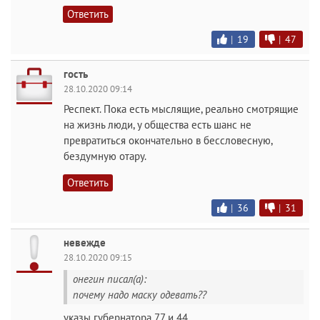
Ответить
|
19
|
47
гость
28.10.2020 09:14
Респект. Пока есть мыслящие, реально смотрящие
на жизнь люди, у общества есть шанс не
превратиться окончательно в бессловесную,
бездумную отару.
Ответить
|
36
|
31
невежде
28.10.2020 09:15
онегин писал(а):
почему надо маску одевать??
указы губернатора 77 и 44