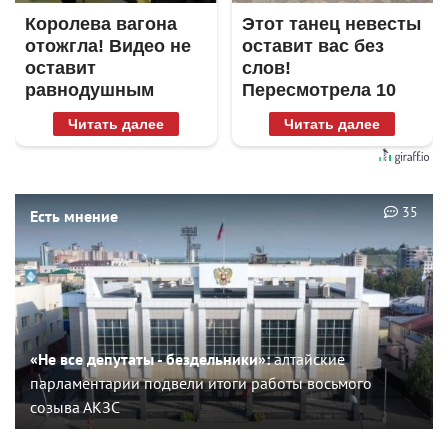
Королева вагона
Этот танец невесты
отожгла! Видео не
оставит вас без
оставит
слов!
равнодушным
Пересмотрела 10
раз
Читать далее
Читать далее
35
Есть мнение
«Не все депутаты - бездельники»:
алтайские
парламентарии подвели итоги работы восьмого
созыва АКЗС