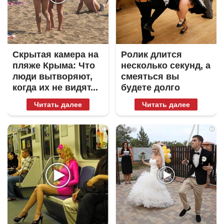
Скрытая камера на
Ролик длится
пляже Крыма: Что
несколько секунд, а
люди вытворяют,
смеяться вы
когда их не видят...
будете долго
Читать далее
Читать далее
i
i