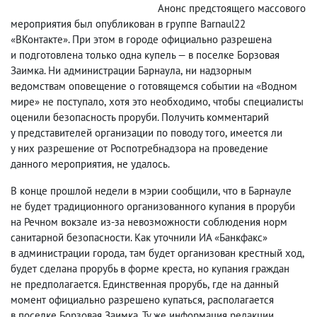
Анонс предстоящего массового
мероприятия был опубликован в группе Barnaul22
«ВКонтакте». При этом в городе официально разрешена
и подготовлена только одна купель — в поселке Борзовая
Заимка. Ни администрации Барнаула
,
ни надзорным
ведомствам оповещение о готовящемся событии на «Водном
мире» не поступало
,
хотя это необходимо
,
чтобы специалисты
оценили безопасность проруби. Получить комментарий
у представителей организации по поводу того
,
имеется ли
у них разрешение от Роспотребнадзора на проведение
данного мероприятия
,
не удалось.
В конце прошлой недели в мэрии сообщили
,
что в Барнауле
не будет традиционного организованного купания в проруби
на Речном вокзале из-за невозможности соблюдения норм
санитарной безопасности. Как уточнили ИА «Банкфакс»
в администрации города
,
там будет организован крестный ход
,
будет сделана прорубь в форме креста
,
но купания граждан
не предполагается. Единственная прорубь
,
где на данный
момент официально разрешено купаться
,
располагается
в поселке Борзовая Заимка. Ту же информация редакции