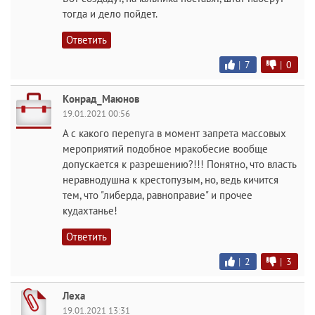
тогда и дело пойдет.
Ответить
|
7
|
0
Конрад_Маюнов
19.01.2021 00:56
А с какого перепуга в момент запрета массовых
мероприятий подобное мракобесие вообще
допускается к разрешению?!!! Понятно, что власть
неравнодушна к крестопузым, но, ведь кичится
тем, что "либерда, равноправие" и прочее
кудахтанье!
Ответить
|
2
|
3
Леха
19.01.2021 13:31