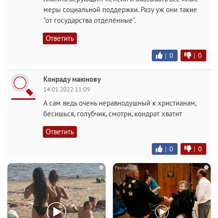
меры социальной поддержки. Разу уж они такие
"от государства отделённые".
Ответить
|
0
|
0
Конраду маюнову
14.01.2022 11:09
А сам ведь очень неравнодушный к христианам,
бесишься, голубчик, смотри, кондрат хватит
Ответить
|
0
|
0
i
i