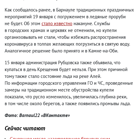
Как сообщалось ранее
,
в Барнауле традиционных праздничных
мероприятий 19 января с погружением в ледяные проруби
не будет. Об этом
стало известно
накануне. Службы
в городских храмах и церквях не отменили
,
но купели
организовывать не стали
,
чтобы избежать распространения
коронавируса в толпах желающих погрузиться в святую воду.
Аналогичное решение было принято и в Камне-на-Оби.
15 января администрация Рубцовска также объявила
,
что
купаться в день Крещения будет нельзя. При этом причиной
тому также стало состояние льда на реке Алей.
По информации городского управления ГО и ЧС
,
проведенные
замеры на традиционном месте обустройства купели
показали
,
что русло изменилось
,
увеличилась глубина реки
,
в том числе около берегов
,
а также появились промывы льда.
Фото: Barnaul22 «ВКонтакте»
Сейчас читают
Сливочное масло, изготовленное барнаульским