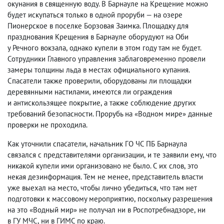
окунания в священную воду. В Барнауле на Крещение можно
будет искупаться только в одной проруби — на озере
Пионерское в поселке Борзовая Заимка. Площадку для
празднования Крещения в Барнауле оборудуют на Оби
у Речного вокзала
,
однако купели в этом году там не будет.
Сотрудники Главного управления заблаговременно провели
замеры толщины льда в местах официального купания.
Спасатели также проверили
,
оборудованы ли площадки
деревянными настилами
,
имеются ли ограждения
и антискользящее покрытие
,
а также соблюдение других
требований безопасности. Прорубь на «Водном мире» данные
проверки не проходила.
Как уточнили спасатели
,
начальник ГО ЧС ПБ Барнаула
связался с представителями организации
,
и те заявили ему
,
что
никакой купели ими организовано не было. С их слов
,
это
некая дезинформация. Тем не менее
,
представитель власти
уже выехал на место
,
чтобы лично убедиться
,
что там нет
подготовки к массовому мероприятию
,
поскольку разрешения
на это «Водный мир» не получал ни в Роспотребнадзоре
,
ни
в ГУ МЧС
,
ни в ГИМС по краю.