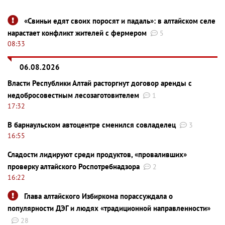
«Свиньи едят своих поросят и падаль»: в алтайском селе
нарастает конфликт жителей с фермером
5
08:33
06.08.2026
Власти Республики Алтай расторгнут договор аренды с
недобросовестным лесозаготовителем
1
17:32
В барнаульском автоцентре сменился совладелец
3
16:55
Сладости лидируют среди продуктов, «проваливших»
проверку алтайского Роспотребнадзора
2
16:22
Глава алтайского Избиркома порассуждала о
популярности ДЭГ и людях «традиционной направленности»
28