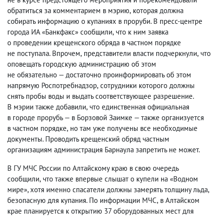
обратиться за комментарием в мэрию
,
которая должна
собирать информацию о купаниях в проруби. В пресс-центре
города ИА «Банкфакс» сообщили
,
что к ним заявка
о проведении крещенского обряда в частном порядке
не поступала. Впрочем
,
представители власти подчеркнули
,
что
оповещать городскую администрацию об этом
не обязательно — достаточно проинформировать об этом
напрямую Роспотребнадзор
,
сотрудники которого должны
снять пробы воды и выдать соответствующее разрешение.
В мэрии также добавили
,
что единственная официальная
в городе прорубь — в Борзовой Заимке — также организуется
в частном порядке
,
но там уже получены все необходимые
документы. Проводить крещенский обряд частным
организациям администрация Барнаула запретить не может.
В ГУ МЧС России по Алтайскому краю в свою очередь
сообщили
,
что также впервые слышат о купели на «Водном
мире», хотя именно спасатели должны замерять толщину льда
,
безопасную для купания. По информации МЧС
,
в Алтайском
крае планируется к открытию 37 оборудованных мест для