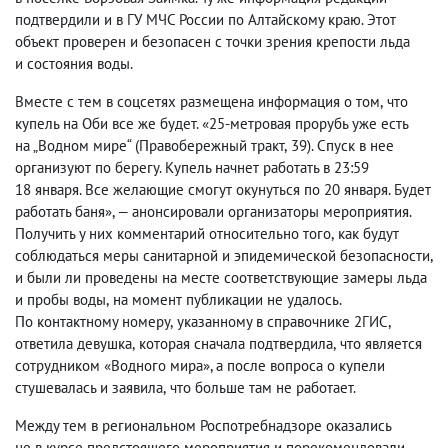
подтвердили и в ГУ МЧС России по Алтайскому краю. Этот
объект проверен и безопасен с точки зрения крепости льда
и состояния воды.
Вместе с тем в соцсетях размещена информация о том
,
что
купель на Оби все же будет. «25-метровая прорубь уже есть
на „Водном мире“
(
Правобережный тракт
,
39). Спуск в нее
организуют по берегу. Купель начнет работать в 23:59
18 января. Все желающие смогут окунуться по 20 января. Будет
работать баня», — анонсировали организаторы мероприятия.
Получить у них комментарий относительно того
,
как будут
соблюдаться меры санитарной и эпидемической безопасности
,
и были ли проведены на месте соответствующие замеры льда
и пробы воды
,
на момент публикации не удалось.
По контактному номеру
,
указанному в справочнике 2ГИС
,
ответила девушка
,
которая сначала подтвердила
,
что является
сотрудником «Водного мира», а после вопроса о купели
стушевалась и заявила
,
что больше там не работает.
Между тем в региональном Роспотребнадзоре оказались
не в курсе предстоящего мероприятия и порекомендовали