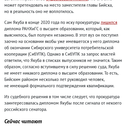
может претендовать на место заместителя главы Бийска
,
но в реальность оно не воплотилось.
Сам Якуба в конце 2020 года по иску прокуратуры
лишился
диплома РАНХиГС о высшем образовании
,
который
,
как
выяснилось
,
был получен незаконно. В этот вуз он поступил
заочно на основании якобы уже имевшегося у него диплома
об окончании Сибирского университета потребительской
кооперации
(
СибУПК). Однако в СибУПК за запрос властей
ответили
,
что Якуба в списках выпускников не значится. Таким
образом
,
согласно вступившему в силу решению суда
,
Якуба
не имеет никакого диплома о высшем образовании. То есть
,
Бийским районом несколько лет руководил человек
,
не имеющий формального подтверждения квалификации.
Из судебного решения в том числе следует
,
что прокуратура
заинтересовалась дипломом Якубы после сигнала от некоего
российского сенатора.
Сейчас читают