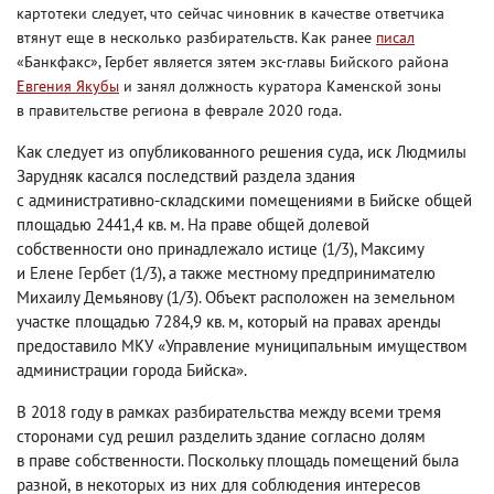
картотеки
следует
,
что
сейчас чиновник в качестве ответчика
втянут еще в несколько разбирательств.
Как ранее
писал
«Банкфакс», Гербет является зятем экс-главы Бийского района
Евгения Якубы
и занял должность куратора Каменской зоны
в правительстве региона в феврале
2020
года.
Как следует из опубликованного решения суда
,
иск Людмилы
Зарудняк касался последствий раздела здания
с административно-складскими помещениями в Бийске общей
площадью 2441,4 кв. м. На праве общей долевой
собственности оно принадлежало истице
(
1/3), Максиму
и Елене Гербет
(
1/3), а также местному предпринимателю
Михаилу Демьянову
(
1/3). Объект расположен на земельном
участке площадью 7284,9 кв. м
,
который на правах аренды
предоставило МКУ «Управление муниципальным имуществом
администрации города Бийска».
В 2018 году в рамках разбирательства между всеми тремя
сторонами суд решил разделить здание согласно долям
в праве собственности. Поскольку площадь помещений была
разной
,
в некоторых из них для соблюдения интересов