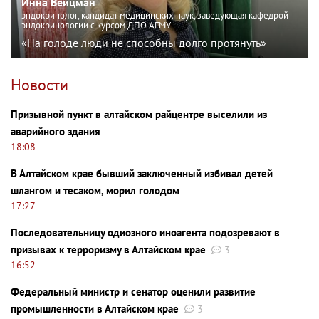
Инна Вейцман
эндокринолог, кандидат медицинских наук, заведующая кафедрой
эндокринологии с курсом ДПО АГМУ
«На голоде люди не способны долго протянуть»
Новости
Призывной пункт в алтайском райцентре выселили из
аварийного здания
18:08
В Алтайском крае бывший заключенный избивал детей
шлангом и тесаком, морил голодом
17:27
Последовательницу одиозного иноагента подозревают в
призывах к терроризму в Алтайском крае
3
16:52
Федеральный министр и сенатор оценили развитие
промышленности в Алтайском крае
3