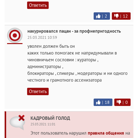
Ответить
|
2
|
12
накурировался пацан - за профнепригодность
25.03.2021 10:59
уволен должен быть он
каких только помогаек не напридумывали в
чиновничьем сословии : кураторы ,
администраторы ,
блокираторы , спикеры , модераторы и ни одного
честного и грамотного ассенизатора
Ответить
|
18
|
0
КАДРОВЫЙ ГОЛОД
25.03.2021 11:01
Этот пользователь нарушил
правила общения
на