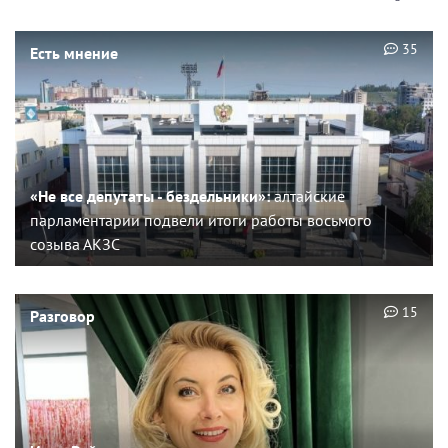
35
Есть мнение
«Не все депутаты - бездельники»:
алтайские
парламентарии подвели итоги работы восьмого
созыва АКЗС
15
Разговор