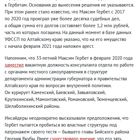
к Гербетам. Основания до вынесения решения не указываются.
При этом ранее стало известно
,
что Максим Гербет с 2017
по 2020 год проиграл уже более десятка судебных дел
,
а общая сумма его долгов составляет более 1,2 млн рублей
,
часть из которых погашена. На данный момент в базе данных
УФССП по Алтайскому краю указано
,
что на его имущество
с начала февраля 2021 года наложен арест.
Напомним
,
что 33-летний Максим Гербет в феврале 2020 года
заместил
вакантную должность консультанта отдела по работе
с органами местного самоуправления в структуре
департамента администрации губернатора и правительства
Алтайского края по вопросам внутренней политики.
Он курирует Каменский
,
Баевский
,
Завьяловский
,
Крутихинский
,
Мамонтовский
,
Романовский
,
Тюменцевский
,
Шелаболихинский районы.
Инсайдеры неоднократно высказывали предположения
,
что
Гербет пытается пробиться во властные структуры под
патронажем своего тестя — бывшего главы Бийского района
Евгения Якубы. Ранее
существовало мнение
, что его зять