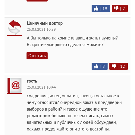
|
19
|
2
Циничный доктор
25.03.2021 10:39
А Вы только на компе клавиши жать научены?
Вскрытие умершего сделать сможите?
Ответить
|
8
|
12
гость
25.03.2021 10:44
суд решил, истец оплатил, закон, а остальное к
чему относится? очередной заказ в преддверии
выборов в район? и такое ощущение что
редактором больше не о чем писать, самых
влиятельных и публичных людей обсуждаем,
хахаах. продолжайте они этого достойны.