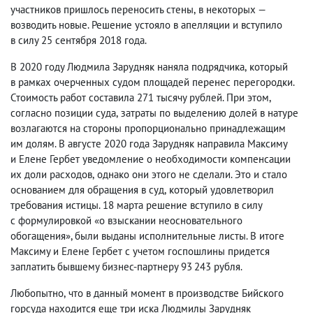
участников пришлось переносить стены
,
в некоторых —
возводить новые. Решение устояло в апелляции и вступило
в силу 25 сентября 2018 года.
В 2020 году Людмила Зарудняк наняла подрядчика
,
который
в рамках очерченных судом площадей перенес перегородки.
Стоимость работ составила 271 тысячу рублей. При этом
,
согласно позиции суда
,
затраты по выделению долей в натуре
возлагаются на стороны пропорционально принадлежащим
им долям. В августе 2020 года Зарудняк направила Максиму
и Елене Гербет уведомление о необходимости компенсации
их доли расходов
,
однако они этого не сделали. Это и стало
основанием для обращения в суд
,
который удовлетворил
требования истицы. 18 марта решение вступило в силу
с формулировкой «о взыскании неосновательного
обогащения», были выданы исполнительные листы. В итоге
Максиму и Елене Гербет с учетом госпошлины придется
заплатить бывшему бизнес-партнеру 93 243 рубля.
Любопытно
,
что в данный момент в производстве Бийского
горсуда находится еще три иска Людмилы Зарудняк