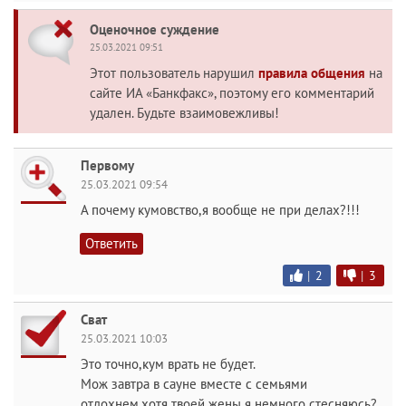
Оценочное суждение
25.03.2021 09:51
Этот пользователь нарушил
правила общения
на
сайте ИА «Банкфакс», поэтому его комментарий
удален. Будьте взаимовежливы!
Первому
25.03.2021 09:54
А почему кумовство,я вообще не при делах?!!!
Ответить
|
2
|
3
Сват
25.03.2021 10:03
Это точно,кум врать не будет.
Мож завтра в сауне вместе с семьями
отдохнем,хотя твоей жены я немного стесняюсь?