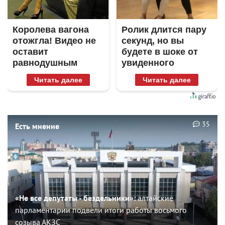
Королева вагона
Ролик длится пару
отожгла! Видео не
секунд, но вы
оставит
будете в шоке от
равнодушным
увиденного
Читать далее
Читать далее
35
Есть мнение
«Не все депутаты - бездельники»:
алтайские
парламентарии подвели итоги работы восьмого
созыва АКЗС