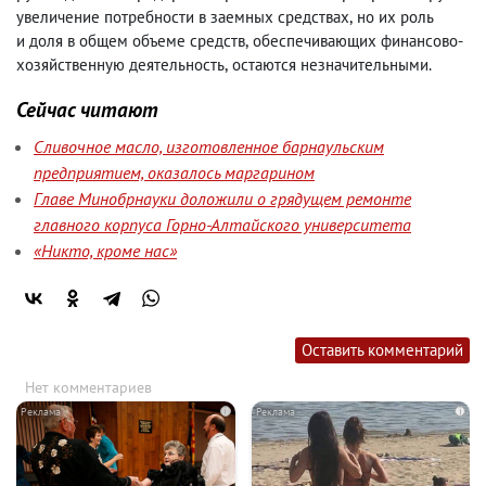
увеличение потребности в заемных средствах
,
но их роль
и доля в общем объеме средств
,
обеспечивающих финансово-
хозяйственную деятельность
,
остаются незначительными.
Сейчас читают
Сливочное масло, изготовленное барнаульским
предприятием, оказалось маргарином
Главе Минобрнауки доложили о грядущем ремонте
главного корпуса Горно-Алтайского университета
«Никто, кроме нас»
Оставить комментарий
Нет комментариев
i
i