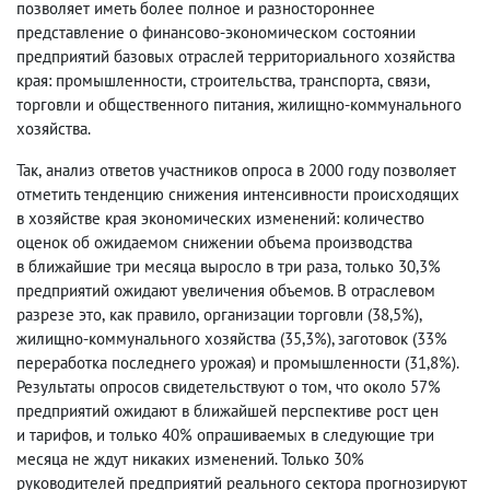
позволяет иметь более полное и разностороннее
представление о финансово-экономическом состоянии
предприятий базовых отраслей территориального хозяйства
края: промышленности
,
строительства
,
транспорта
,
связи
,
торговли и общественного питания
,
жилищно-коммунального
хозяйства.
Так
,
анализ ответов участников опроса в 2000 году позволяет
отметить тенденцию снижения интенсивности происходящих
в хозяйстве края экономических изменений: количество
оценок об ожидаемом снижении объема производства
в ближайшие три месяца выросло в три раза
,
только 30,3%
предприятий ожидают увеличения объемов. В отраслевом
разрезе это
,
как правило
,
организации торговли
(
38,5%),
жилищно-коммунального хозяйства
(
35,3%), заготовок
(
33%
переработка последнего урожая) и промышленности
(
31,8%).
Результаты опросов свидетельствуют о том
,
что около 57%
предприятий ожидают в ближайшей перспективе рост цен
и тарифов
,
и только 40% опрашиваемых в следующие три
месяца не ждут никаких изменений. Только 30%
руководителей предприятий реального сектора прогнозируют