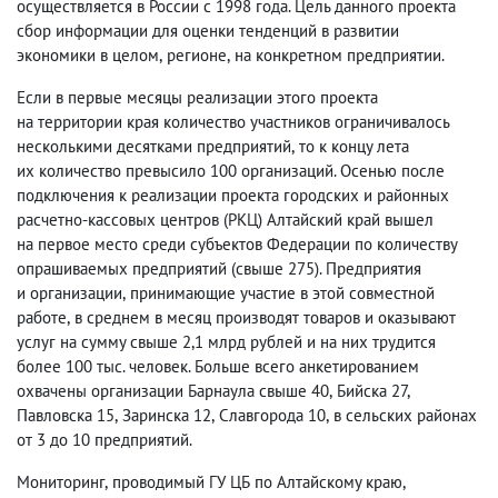
осуществляется в России с 1998 года. Цель данного проекта
сбор информации для оценки тенденций в развитии
экономики в целом
,
регионе
,
на конкретном предприятии.
Если в первые месяцы реализации этого проекта
на территории края количество участников ограничивалось
несколькими десятками предприятий
,
то к концу лета
их количество превысило 100 организаций. Осенью после
подключения к реализации проекта городских и районных
расчетно-кассовых центров
(
РКЦ) Алтайский край вышел
на первое место среди субъектов Федерации по количеству
опрашиваемых предприятий
(
свыше 275). Предприятия
и организации
,
принимающие участие в этой совместной
работе
,
в среднем в месяц производят товаров и оказывают
услуг на сумму свыше 2,1 млрд рублей и на них трудится
более 100 тыс. человек. Больше всего анкетированием
охвачены организации Барнаула свыше 40
,
Бийска 27
,
Павловска 15
,
Заринска 12
,
Славгорода 10
,
в сельских районах
от 3 до 10 предприятий.
Мониторинг
,
проводимый ГУ ЦБ по Алтайскому краю
,