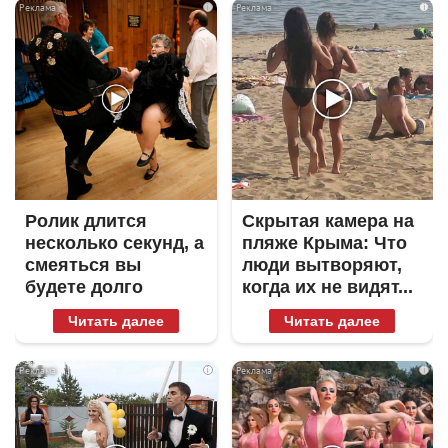
i
i
Ролик длится
Скрытая камера на
несколько секунд, а
пляже Крыма: Что
смеяться вы
люди вытворяют,
будете долго
когда их не видят...
Читать далее
Читать далее
i
i