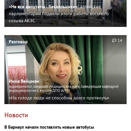
«Не все депутаты - бездельники»:
алтайские
парламентарии подвели итоги работы восьмого
созыва АКЗС
14
Разговор
Инна Вейцман
эндокринолог, кандидат медицинских наук, заведующая кафедрой
эндокринологии с курсом ДПО АГМУ
«На голоде люди не способны долго протянуть»
Новости
В Барнаул начали поставлять новые автобусы