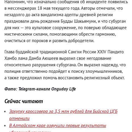
Напомним
,
что изначально сообщения об инциденте появились
в мессенджерах 18 мая текущего года. Авторы отмечали
,
что
незадолго до акта вандализма адепты древней религии
праздновали день рождения Будды Шакьямуни
,
и что субурган
для них — это культовое сооружение
,
по поверью обладающее
мистическими силами
,
помогающими обрести гармонию
,
очиститься от пороков и развить добродетели.
Глава буддийской традиционной Сангхи России XXIV Пандито
Хамбо лама Дамба Аюшеев выразил свое негодование
относительно разрушения субургана. Он выразил надежду
,
что
полиция ответственно подойдет к поиску злоумышленников
,
а также предложил помочь восстановить религиозный объект.
Фото: Telegram-канале Onguday Life
Сейчас читают
Закупку кроссовера за 3,5 млн рублей для Бийской ЦГБ
отменили
В Алтайском крае озвучили первые результаты