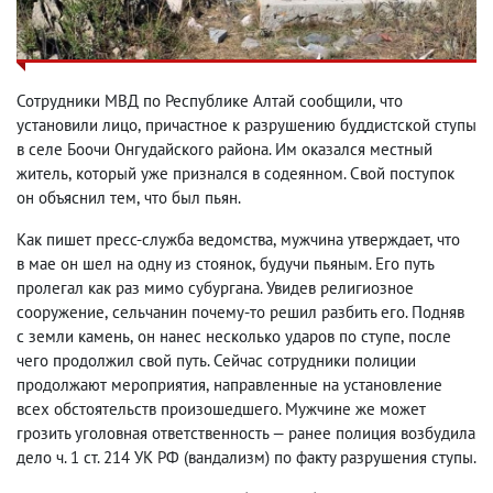
Сотрудники МВД по Республике Алтай сообщили
,
что
установили лицо
,
причастное к разрушению буддистской ступы
в селе Боочи Онгудайского района. Им оказался местный
житель
,
который уже признался в содеянном. Свой поступок
он объяснил тем
,
что был пьян.
Как пишет пресс-служба ведомства
,
мужчина утверждает
,
что
в мае он шел на одну из стоянок
,
будучи пьяным. Его путь
пролегал как раз мимо субургана. Увидев религиозное
сооружение
,
сельчанин почему-то решил разбить его. Подняв
с земли камень
,
он нанес несколько ударов по ступе
,
после
чего продолжил свой путь. Сейчас сотрудники полиции
продолжают мероприятия
,
направленные на установление
всех обстоятельств произошедшего. Мужчине же может
грозить уголовная ответственность — ранее полиция возбудила
дело ч. 1 ст. 214 УК РФ
(
вандализм) по факту разрушения ступы.