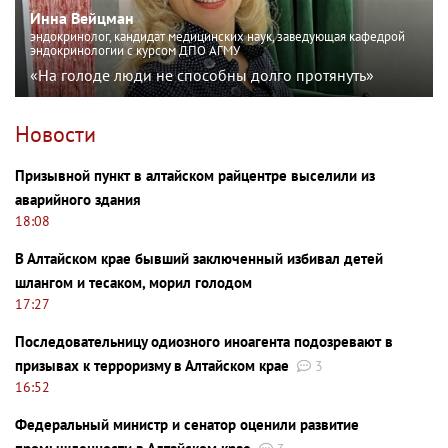
Инна Вейцман
эндокринолог, кандидат медицинских наук, заведующая кафедрой
эндокринологии с курсом ДПО АГМУ
«На голоде люди не способны долго протянуть»
Новости
Призывной пункт в алтайском райцентре выселили из
аварийного здания
18:08
В Алтайском крае бывший заключенный избивал детей
шлангом и тесаком, морил голодом
17:27
Последовательницу одиозного иноагента подозревают в
призывах к терроризму в Алтайском крае
3
16:52
Федеральный министр и сенатор оценили развитие