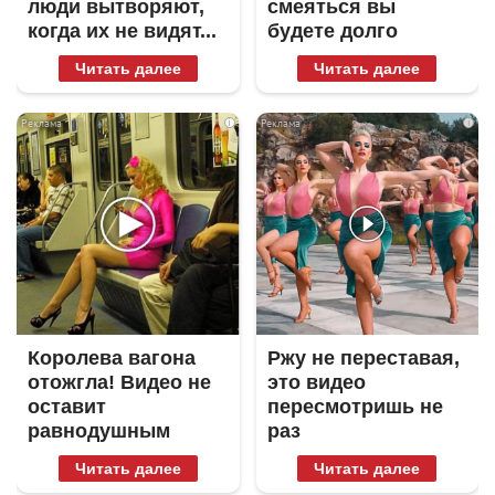
люди вытворяют,
смеяться вы
когда их не видят...
будете долго
Читать далее
Читать далее
i
i
Королева вагона
Ржу не переставая,
отожгла! Видео не
это видео
оставит
пересмотришь не
равнодушным
раз
Читать далее
Читать далее