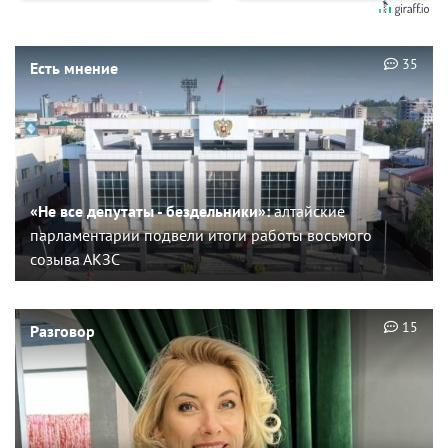
35
Есть мнение
«Не все депутаты - бездельники»:
алтайские
парламентарии подвели итоги работы восьмого
созыва АКЗС
15
Разговор