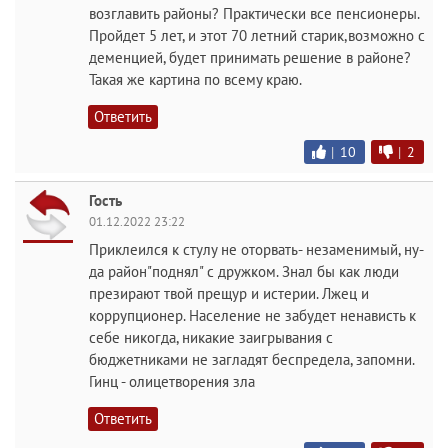
возглавить районы? Практически все пенсионеры.
Пройдет 5 лет, и этот 70 летний старик,возможно с
деменцией, будет принимать решение в районе?
Такая же картина по всему краю.
Ответить
|
10
|
2
Гость
01.12.2022 23:22
Приклеился к стулу не оторвать- незаменимый, ну-
да район"поднял" с дружком. Знал бы как люди
презирают твой прещур и истерии. Лжец и
коррупционер. Население не забудет ненависть к
себе никогда, никакие заигрывания с
бюджетниками не загладят беспредела, запомни.
Гинц - олицетворения зла
Ответить