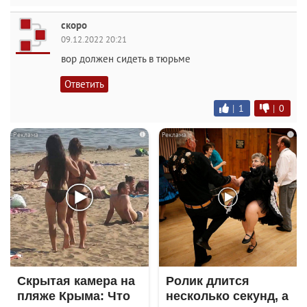
скоро
09.12.2022 20:21
вор должен сидеть в тюрьме
Ответить
|
1
|
0
i
i
Скрытая камера на
Ролик длится
пляже Крыма: Что
несколько секунд, а