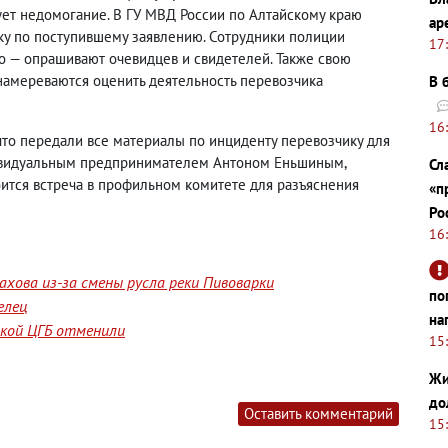
ует недомогание. В ГУ МВД России по Алтайскому краю
ар
ку по поступившему заявлению. Сотрудники полиции
17
о — опрашивают очевидцев и свидетелей. Также свою
намереваются оценить деятельность перевозчика
В 
16
что передали все материалы по инциденту перевозчику для
ндивидуальным предпринимателем Антоном Еньшиным
,
Сл
оится встреча в профильном комитете для разъяснения
«п
Ро
16
хова из-за смены русла реки Пивоварки
по
елец
на
йской ЦГБ отменили
15
Жи
до
Оставить комментарий
15