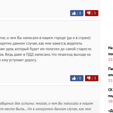
|
8
|
5
ое, о чем Вы написали в нашем городе (да и в стране)
нкретно данном случае, как мне кажется, водитель
На
м урок, который будет им полезен до самой старости.
по
ок. Ведь даже в ПДД написано, что пешеход выходя на
12
о ему уступают дорогу.
Па
оп
|
0
|
3
11
СК
по
10
общение для истины: многое, о чем Вы написали в нашем
ет место быть... Но в конкретно данном случае, как мне
«Д