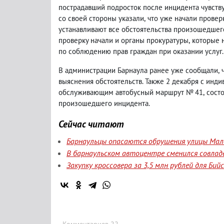
пострадавший подросток после инцидента чувств
со своей стороны указали
,
что уже начали провер
устанавливают все обстоятельства произошедшег
проверку начали и органы прокуратуры
,
которые 
по соблюдению прав граждан при оказании услуг.
В администрации Барнаула ранее уже сообщали
,
выяснения обстоятельств. Также 2 декабря с и
обслуживающим автобусный маршрут № 41
,
сост
произошедшего инцидента.
Сейчас читают
Барнаульцы опасаются обрушения улицы Мала
В барнаульском автоцентре сменился совлад
Закупку кроссовера за 3,5 млн рублей для Би