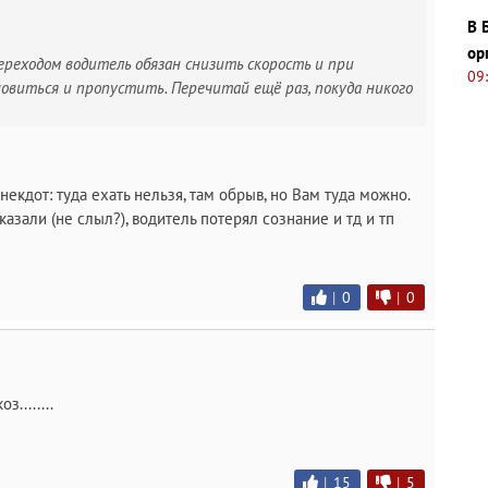
В 
ор
ереходом водитель обязан снизить скорость и при
09
овиться и пропустить. Перечитай ещё раз, покуда никого
екдот: туда ехать нельзя, там обрыв, но Вам туда можно.
тказали (не слыл?), водитель потерял сознание и тд и тп
|
0
|
0
........
|
15
|
5