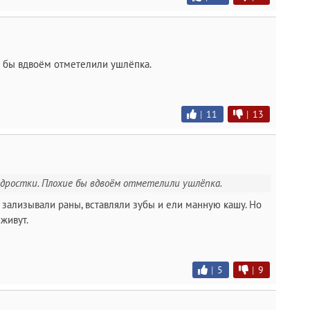
 бы вдвоём отметелили ушлёпка.
|
11
|
13
подростки. Плохие бы вдвоём отметелили ушлёпка.
зализывали раны, вставляли зубы и ели манную кашу. Но
 живут.
|
5
|
9