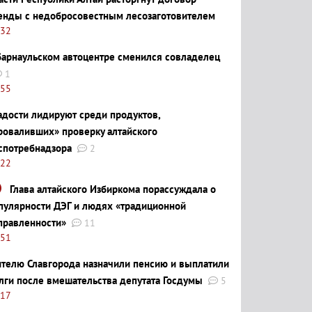
енды с недобросовестным лесозаготовителем
:32
барнаульском автоцентре сменился совладелец
1
:55
адости лидируют среди продуктов,
роваливших» проверку алтайского
спотребнадзора
2
:22
Глава алтайского Избиркома порассуждала о
пулярности ДЭГ и людях «традиционной
правленности»
11
:51
телю Славгорода назначили пенсию и выплатили
лги после вмешательства депутата Госдумы
5
:17