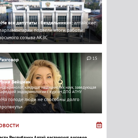
«Не все депутаты - бездельники»:
алтайские
парламентарии подвели итоги работы
восьмого созыва АКЗС
15
Разговор
Инна Вейцман
эндокринолог, кандидат медицинских наук, заведующая
кафедрой эндокринологии с курсом ДПО АГМУ
«На голоде люди не способны долго
протянуть»
овости
асти Республики Алтай расторгнут договор