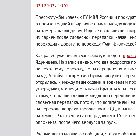
02.12.2022 10:52
Пресс-службы краевых ГУ МВД России и прокура
о произошедшей в Барнауле стычке между води
на камеры наблюдения. Родные школьников говор
из парней после словесной перепалки
,
начавшейс
переходили дорогу по переходу. Факт физическо
Как ранее уже писал «Банкфакс», инцидент
произ
Ядринцева. На записи видно
,
что два подростка п
пешеходному переходу
,
но на середине пути за
назад. Автобус затормозил буквально у них пере
открылась
,
и между пешеходами и водителем про
утверждают
,
что водитель начал браниться на не
к тому
,
что парни слишком медленно переходили 
словесная перепалка
,
потому что водитель вышел
на переходе вопреки требованиям ПДД
,
и нагнал
на землю. Родственники пострадавшего 15-летнег
оппонента
,
после чего вернулся за руль.
Родные пострадавшего сообщили
,
что уже обрати