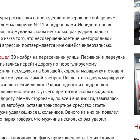
туры рассказали о проведении проверок по сообщениям
телем маршрутки № 41 и
подростками
. Инцидент попал
ят
,
что мужчина якобы несколько раз ударил одного
я из-за того
,
что несовершеннолетние «неторопливо»
й агрессии подтверждается имеющейся видеозаписью.
ошел
30 ноября на пересечении улицы Песчаной и переулка
опытались перейти дорогу по нерегулируемому
метили несущуюся на большой скорости маршрутку и отошли
д носом
,
уже на самой «зебре». После этого дверь маршрутки
изошел некий диалог. Родные одного из подростков
совершеннолетних. Суть его претензий якобы сводилась
дорогу. Между сторонами
,
по всей видимости
,
завязалась
 из автобуса
,
оставив транспортное средство стоять
 уже удаляющихся школьников. Одного из них он повалил
о парня говорят
,
что мужчина несколько раз ударил
Н
лись в полицию по факту произошедшего. По их словам
,
Вл