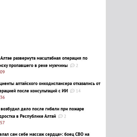
 Алтае развернута масштабная операция по
иску пропавшего в реке мужчины
2
:09
циенты алтайского онкодиспансера отказались от
ерацией после консультаций с ИИ
14
:36
 возбудил дело после гибели при пожаре
дростка в Республике Алтай
2
:57
елал сам себе массаж сердца»: боец СВО на