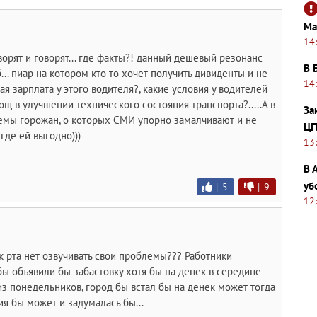
Ма
14
говорят и говорят... где факты?! данный дешевый резонанс
В 
.. пиар на котором кто то хочет получить дивиденты и не
14
ая зарплата у этого водителя?, какие условия у водителей
щ в улучшении технического состояния транспорта?.....А в
За
емы горожан, о которых СМИ упорно замалчивают и не
ЦГ
где ей выгодно)))
13
В 
уб
|
5
|
9
12
к рта нет озвучивать свои проблемы??? Работники
ы объявили бы забастовку хотя бы на денек в середине
из понедельников, город бы встал бы на денек может тогда
я бы может и задумалась бы...