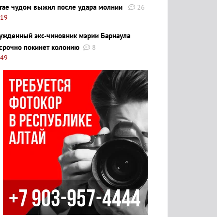
тае чудом выжил после удара молнии
26
:19
ужденный экс-чиновник мэрии Барнаула
срочно покинет колонию
8
:49