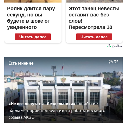
Ролик длится пару
Этот танец невесты
секунд, но вы
оставит вас без
будете в шоке от
слов!
увиденного
Пересмотрела 10
раз
Читать далее
Читать далее
35
Есть мнение
«Не все депутаты - бездельники»:
алтайские
парламентарии подвели итоги работы восьмого
созыва АКЗС