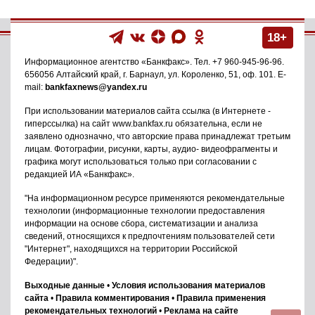
18+
Информационное агентство
«Банкфакс»
. Тел.
+7 960-945-96-96
.
656056
Алтайский край, г. Барнаул
,
ул. Короленко, 51, оф. 101
. E-
mail:
bankfaxnews@yandex.ru
При использовании материалов сайта ссылка (в Интернете -
гиперссылка) на сайт www.bankfax.ru обязательна, если не
заявлено однозначно, что авторские права принадлежат третьим
лицам. Фотографии, рисунки, карты, аудио- видеофрагменты и
графика могут использоваться только при согласовании с
редакцией ИА «Банкфакс».
"На информационном ресурсе применяются рекомендательные
технологии (информационные технологии предоставления
информации на основе сбора, систематизации и анализа
сведений, относящихся к предпочтениям пользователей сети
"Интернет", находящихся на территории Российской
Федерации)".
Выходные данные
•
Условия использования материалов
сайта
•
Правила комментирования
•
Правила применения
рекомендательных технологий
•
Реклама на сайте