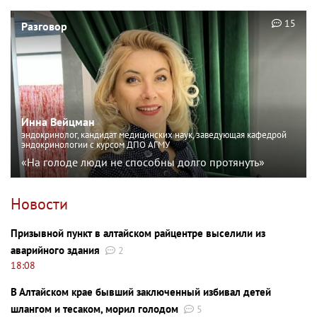
15
Разговор
Инна Вейцман
эндокринолог, кандидат медицинских наук, заведующая кафедрой
эндокринологии с курсом ДПО АГМУ
«На голоде люди не способны долго протянуть»
Новости
Призывной пункт в алтайском райцентре выселили из
аварийного здания
2
18:08
В Алтайском крае бывший заключенный избивал детей
шлангом и тесаком, морил голодом
5