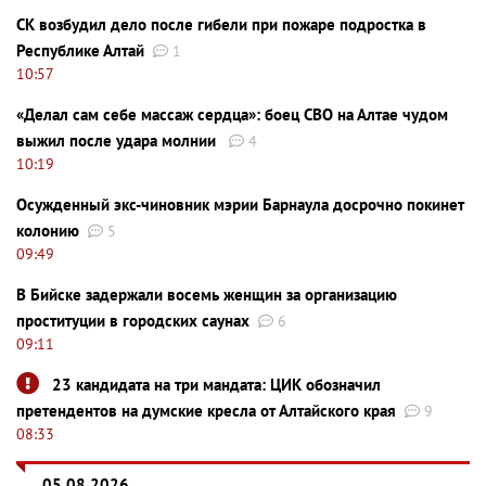
СК возбудил дело после гибели при пожаре подростка в
Республике Алтай
1
10:57
«Делал сам себе массаж сердца»: боец СВО на Алтае чудом
выжил после удара молнии
4
10:19
Осужденный экс-чиновник мэрии Барнаула досрочно покинет
колонию
5
09:49
В Бийске задержали восемь женщин за организацию
проституции в городских саунах
6
09:11
23 кандидата на три мандата: ЦИК обозначил
претендентов на думские кресла от Алтайского края
9
08:33
05.08.2026