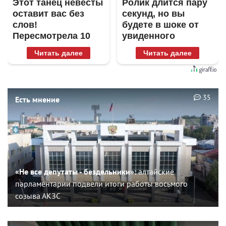
Этот танец невесты
Ролик длится пару
оставит вас без
секунд, но вы
слов!
будете в шоке от
Пересмотрела 10
увиденного
раз
Читать далее
Читать далее
35
Есть мнение
«Не все депутаты - бездельники»:
алтайские
парламентарии подвели итоги работы восьмого
созыва АКЗС