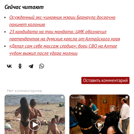
Сейчас читают
Осужденный экс-чиновник мэрии Барнаула досрочно
покинет колонию
23 кандидата на три мандата: ЦИК обозначил
претендентов на думские кресла от Алтайского края
«Делал сам себе массаж сердца»: боец СВО на Алтае
чудом выжил после удара молнии
Оставить комментарий
Нет комментариев
i
i