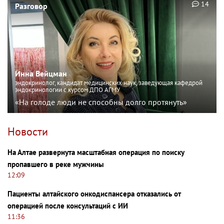
14
Разговор
Инна Вейцман
эндокринолог, кандидат медицинских наук, заведующая кафедрой
эндокринологии с курсом ДПО АГМУ
«На голоде люди не способны долго протянуть»
Новости
На Алтае развернута масштабная операция по поиску
пропавшего в реке мужчины
12:09
Пациенты алтайского онкодиспансера отказались от
операцией после консультаций с ИИ
11:36