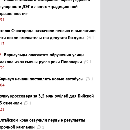
пулярности ДЭГ и людях «традиционной
правленности»
:51
телю Славгорода назначили пенсию и выплатили
лги после вмешательства депутата Госдумы
1
:17
Барнаульцы опасаются обрушения улицы
лахова из-за смены русла реки Пивоварки
1
:39
Барнаул начали поставлять новые автобусы
1
:04
купку кроссовера за 3,5 млн рублей для Бийской
Б отменили
1
:21
Алтайском крае озвучили первые результаты
орочной кампании
1