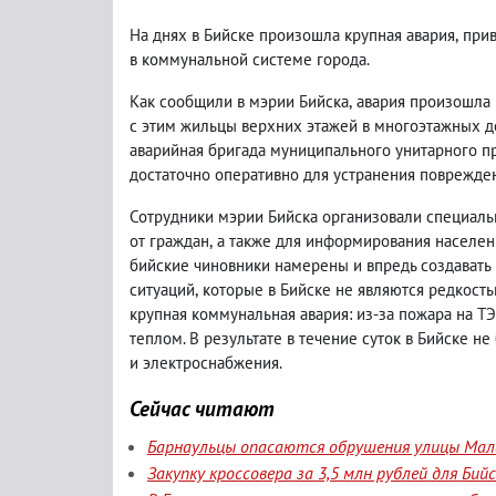
На днях в Бийске произошла крупная авария
,
при
в коммунальной системе города.
Как сообщили в мэрии Бийска
,
авария произошла 
с этим жильцы верхних этажей в многоэтажных до
аварийная бригада муниципального унитарного п
достаточно оперативно для устранения поврежден
Сотрудники мэрии Бийска организовали специал
от граждан
,
а также для информирования населен
бийские чиновники намерены и впредь создавать
ситуаций
,
которые в Бийске не являются редкост
крупная коммунальная авария: из-за пожара на Т
теплом. В результате в течение суток в Бийске н
и электроснабжения.
Сейчас читают
Барнаульцы опасаются обрушения улицы Мала
Закупку кроссовера за 3,5 млн рублей для Би