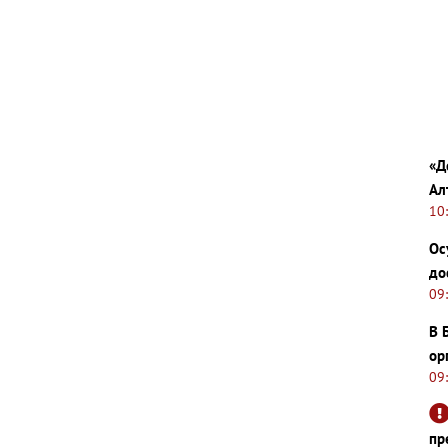
«Д
Ал
10
Ос
до
09
В 
ор
09
пр