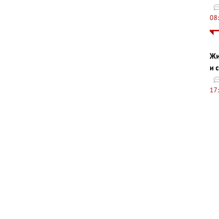
08
Жи
и 
17