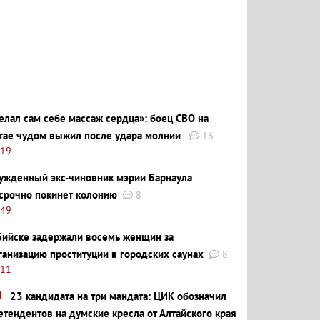
елал сам себе массаж сердца»: боец СВО на
тае чудом выжил после удара молнии
16
:19
ужденный экс-чиновник мэрии Барнаула
срочно покинет колонию
8
:49
Бийске задержали восемь женщин за
ганизацию проституции в городских саунах
8
:11
23 кандидата на три мандата: ЦИК обозначил
етендентов на думские кресла от Алтайского края