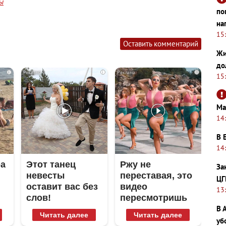
ы
по
на
15
Оставить комментарий
Жи
до
i
i
i
15
Ма
14
В 
14
ра
Этот танец
Ржу не
За
невесты
переставая, это
ЦГ
оставит вас без
видео
13
слов!
пересмотришь
В 
Пересмотрела
не раз
Читать далее
Читать далее
10 раз
уб