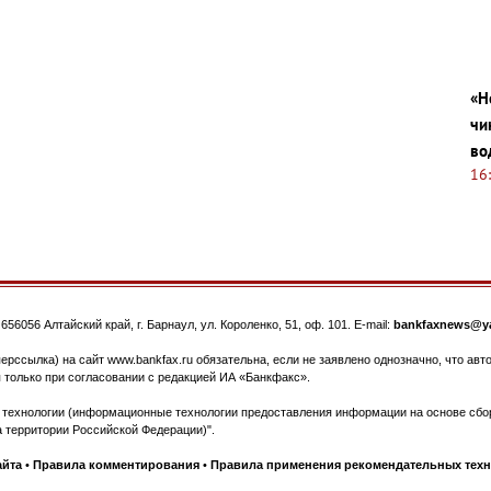
«Н
чи
во
16
.
656056
Алтайский край, г. Барнаул
,
ул. Короленко, 51, оф. 101
. E-mail:
bankfaxnews@ya
ерссылка) на сайт www.bankfax.ru обязательна, если не заявлено однозначно, что ав
 только при согласовании с редакцией ИА «Банкфакс».
ехнологии (информационные технологии предоставления информации на основе сбора
 территории Российской Федерации)".
айта
•
Правила комментирования
•
Правила применения рекомендательных тех