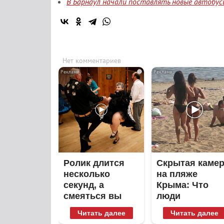
В Барнаул начали поставлять новые автобус
Нет комментариев
i
Ролик длится
Скрытая каме
несколько
на пляже
секунд, а
Крыма: Что
смеяться вы
люди
будете долго
вытворяют,
Читать далее
Читать далее
когда их не