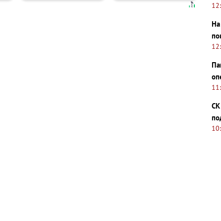
12
На
по
12
Па
оп
11
СК
по
10