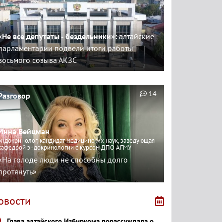
«Не все депутаты - бездельники»:
алтайские
парламентарии подвели итоги работы
восьмого созыва АКЗС
14
Разговор
Инна Вейцман
эндокринолог, кандидат медицинских наук, заведующая
кафедрой эндокринологии с курсом ДПО АГМУ
«На голоде люди не способны долго
протянуть»
овости
Глава алтайского Избиркома порассуждала о