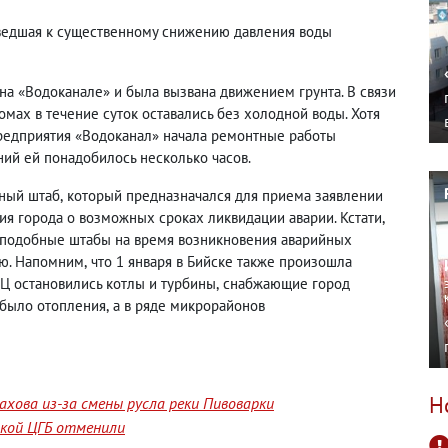
ведшая к существенному снижению давления воды
на «Водоканале» и была вызвана движением грунта. В связи
мах в течение суток оставались без холодной воды. Хотя
редприятия «Водоканал» начала ремонтные работы
ий ей понадобилось несколько часов.
ьный штаб
,
который предназначался для приема заявлении
ия города о возможных сроках ликвидации аварии. Кстати
,
 подобные штабы на время возникновения аварийных
ью. Напомним
,
что 1 января в Бийске также произошла
ЭЦ остановились котлы и турбины
,
снабжающие город
е было отопления
,
а в ряде микрорайонов
Н
хова из-за смены русла реки Пивоварки
йской ЦГБ отменили