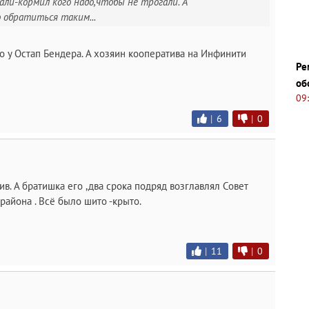
чали-кормил кого надо,чтобы не трогали. А
 обратиться таким...
 у Остап Бендера. А хозяин кооператива на Инфинити
Ре
об
09
|
6
|
0
в. А братишка его ,два срока подряд возглавлял Совет
айона . Всё было шито -крыто.
|
11
|
0