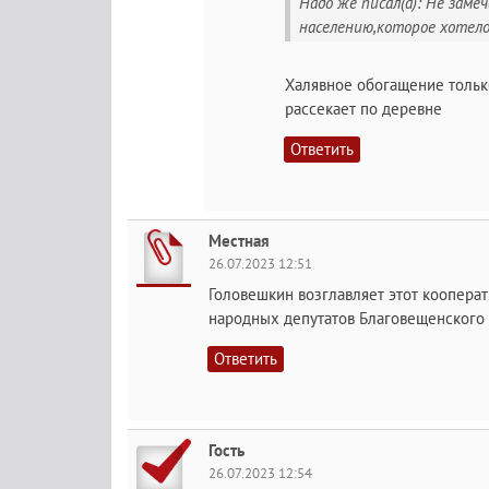
Надо же писал(а): Не заме
населению,которое хотело
Халявное обогащение только
рассекает по деревне
Ответить
Местная
26.07.2023 12:51
Головешкин возглавляет этот кооперати
народных депутатов Благовещенского р
Ответить
Гость
26.07.2023 12:54