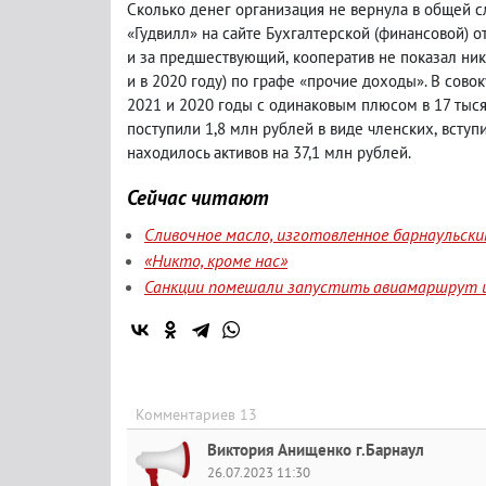
Сколько денег организация не вернула в общей 
«Гудвилл» на сайте Бухгалтерской
(
финансовой) от
и за предшествующий
,
кооператив не показал ник
и в 2020 году) по графе «прочие доходы». В сово
2021 и 2020 годы с одинаковым плюсом в 17 тысяч
поступили 1,8 млн рублей в виде членских
,
вступ
находилось активов на 37,1 млн рублей.
Сейчас читают
Сливочное масло, изготовленное барнаульск
«Никто, кроме нас»
Санкции помешали запустить авиамаршрут и
Комментариев 13
Виктория Анищенко г.Барнаул
26.07.2023 11:30