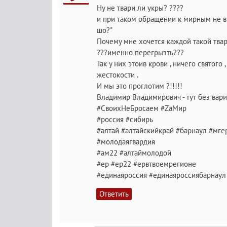
Ну не твари ли укры? ????
и при таком обращении к мирным не в
шо?"
Почему мне хочется каждой такой тва
???именно перегрызть???
Так у них этоив крови , ничего святого
жестокости .
И мы это проглотим ?!!!!!
Владимир Владимирович - тут без вариа
#СвоихНеБросаем #ZaМир
#россия #сибирь
#алтай #алтайскийкрай #барнаул #мге
#молодаягвардия
#ам22 #алтаймолодой
#ер #ер22 #ервтвоемрегионе
#единаяроссия #единаяроссиябарнаул
Ответить