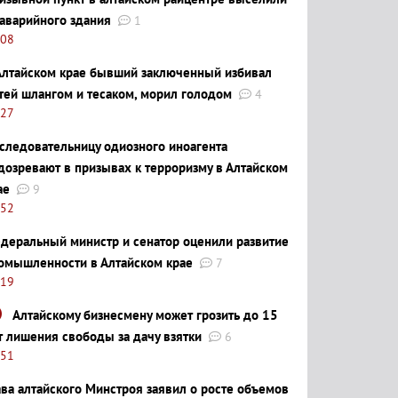
 аварийного здания
1
:08
Алтайском крае бывший заключенный избивал
тей шлангом и тесаком, морил голодом
4
:27
следовательницу одиозного иноагента
дозревают в призывах к терроризму в Алтайском
ае
9
:52
деральный министр и сенатор оценили развитие
омышленности в Алтайском крае
7
:19
Алтайскому бизнесмену может грозить до 15
т лишения свободы за дачу взятки
6
:51
ава алтайского Минстроя заявил о росте объемов