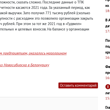
сложности
,
сказать сложно. Последние данные о ТПК
из
четности касаются 2021 года. За указанный период
,
как
18
акой выручки. Зато получил 771 тысячу рублей
(
сколько
купности с расходами это позволило организации закрыть
В 
 рублей. При этом за тот же 2021 год в «Гудвилл»
де
ительных и целевых взносов. На балансе у организации
17
По
по
кр
им предприятием, оказалось маргарином
16
з Новосибирска в Белокуриху
Фе
пр
16
Оставить комментарий
ле
15
Гл