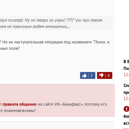
ул писал(а): Ну не твари ли укры? ???? \nи при таком
чем не повинным людям отношении,...
? Но их наступательная операция под названием "Понос и
нные поля?
В 
Пи
12
|
2
|
4
Сл
пр
12
ил
правила общения
на сайте ИА «Банкфакс», поэтому его
те взаимовежливы!
бо
вс