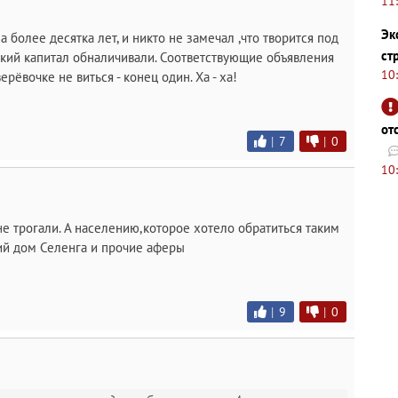
11
Эк
более десятка лет, и никто не замечал ,что творится под
ст
кий капитал обналичивали. Соответствующие объявления
10
рёвочке не виться - конец один. Ха - ха!
от
|
7
|
0
10
е трогали. А населению,которое хотело обратиться таким
ий дом Селенга и прочие аферы
|
9
|
0