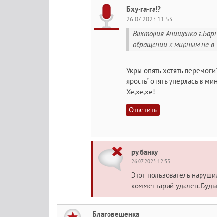
Бху-га-га!?
26.07.2023 11:53
Виктория Анищенко г.Барна
обращении к мирным не в 
Укры опять хотять перемоги
ярость" опять уперлась в ми
Хе,хе,хе!
Ответить
ру.банку
26.07.2023 12:35
Этот пользователь наруш
комментарий удален. Будь
Благовещенка