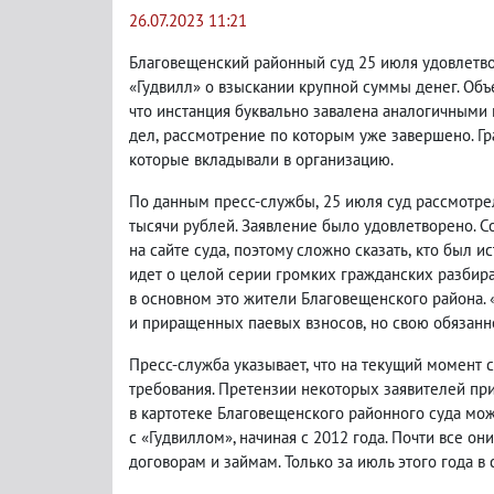
26.07.2023 11:21
Благовещенский районный суд 25 июля удовлетво
«Гудвилл» о взыскании крупной суммы денег. Объ
что инстанция буквально завалена аналогичными 
дел
,
рассмотрение по которым уже завершено. Г
которые вкладывали в организацию.
По данным пресс-службы
,
25 июля суд рассмотре
тысячи рублей. Заявление было удовлетворено. 
на сайте суда
,
поэтому сложно сказать
,
кто был и
идет о целой серии громких гражданских разбир
в основном это жители Благовещенского района.
и приращенных паевых взносов
,
но свою обязанн
Пресс-служба указывает
,
что на текущий момент 
требования. Претензии некоторых заявителей пр
в картотеке Благовещенского районного суда мо
с «Гудвиллом», начиная с 2012 года. Почти все о
договорам и займам. Только за июль этого года в 