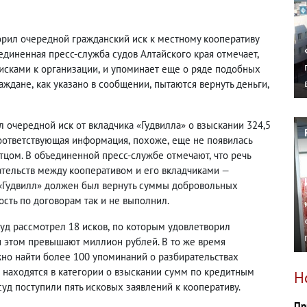
рил очередной гражданский иск к местному кооперативу
единенная пресс-служба судов Алтайского края отмечает
,
исками к организации
,
и упоминает еще о ряде подобных
раждане
,
как указано в сообщении
,
пытаются вернуть деньги
,
л очередной иск от вкладчика «Гудвилла» о взыскании 324,5
Соответствующая информация
,
похоже
,
еще не появилась
стцом.
В объединенной пресс-службе отмечают
,
что речь
ательств между кооперативом и его вкладчиками —
 «Гудвилл» должен был вернуть суммы добровольных
ость по договорам так и не выполнил.
суд рассмотрел 18 исков
,
по которым удовлетворил
и этом превышают миллион рублей. В то же время
жно найти более 100 упоминаний о разбирательствах
ни находятся в категории о взыскании сумм по кредитным
Н
суд поступили пять исковых заявлений к кооперативу.
Пр