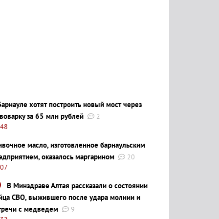
Барнауле хотят построить новый мост через
воварку за 65 млн рублей
2
:48
ивочное масло, изготовленное барнаульским
едприятием, оказалось маргарином
20
:07
В Минздраве Алтая рассказали о состоянии
йца СВО, выжившего после удара молнии и
тречи с медведем
9