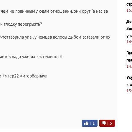
ст
15
 чем не повинным людям отношении, они орут "а нас за
Де
ри глодку перегрызть?
Зо
уч
 , чтоттворила упа , у немцев волосы дыбом вставали от их
14
Гл
нтов надо уже их застеклять !!!
гл
14
р #мгер22 #мгербарнаул
Ук
к 
13
|
1
|
5