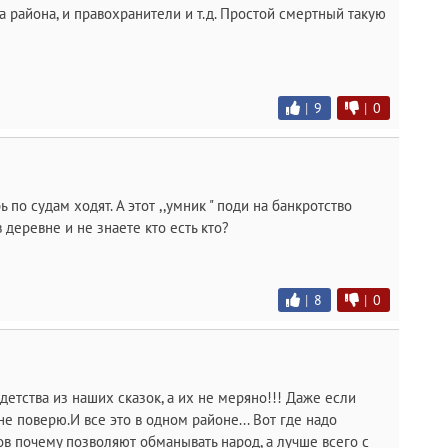
ва района, и правохранители и т.д. Простой смертный такую
|
9
|
0
ь по судам ходят. А этот ,,умник " поди на банкротство
 деревне и не знаете кто есть кто?
|
8
|
0
детства из наших сказок, а их не меряно!!! Даже если
не поверю.И все это в одном районе... Вот где надо
в почему позволяют обманывать народ, а лучше всего с