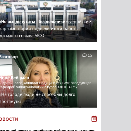
«Не все депутаты - бездельники»:
алтайские
парламентарии подвели итоги работы
восьмого созыва АКЗС
15
Разговор
Инна Вейцман
эндокринолог, кандидат медицинских наук, заведующая
кафедрой эндокринологии с курсом ДПО АГМУ
«На голоде люди не способны долго
протянуть»
овости
изывной пункт в алтайском райцентре выселили