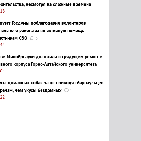
роительства, несмотря на сложные времена
:18
путат Госдумы поблагодарил волонтеров
нального района за их активную помощь
астникам СВО
5
:44
аве Минобрнауки доложили о грядущем ремонте
авного корпуса Горно-Алтайского университета
:04
усы домашних собак чаще приводят барнаульцев
врачам, чем укусы бездомных
1
:22