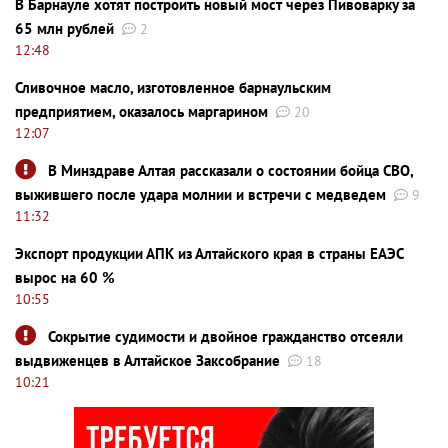
В Барнауле хотят построить новый мост через Пивоварку за
65 млн рублей
2
12:48
Сливочное масло, изготовленное барнаульским
предприятием, оказалось маргарином
20
12:07
В Минздраве Алтая рассказали о состоянии бойца СВО,
выжившего после удара молнии и встречи с медведем
9
11:32
Экспорт продукции АПК из Алтайского края в страны ЕАЭС
вырос на 60 %
10:55
Сокрытие судимости и двойное гражданство отсеяли
выдвиженцев в Алтайское Заксобрание
18
10:21