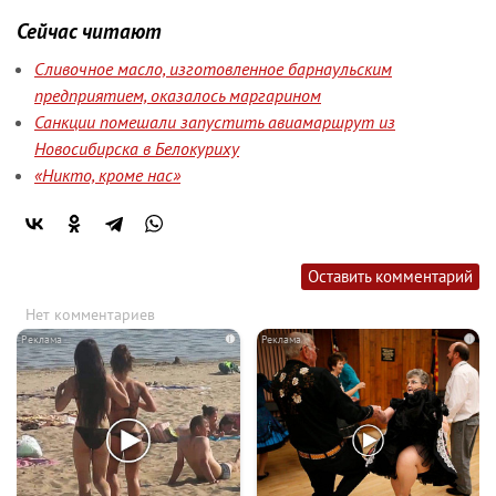
Сейчас читают
Сливочное масло, изготовленное барнаульским
предприятием, оказалось маргарином
Санкции помешали запустить авиамаршрут из
Новосибирска в Белокуриху
«Никто, кроме нас»
Оставить комментарий
Нет комментариев
i
i