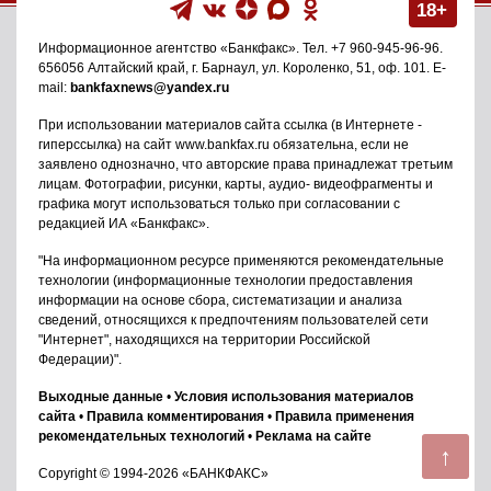
18+
Информационное агентство
«Банкфакс»
. Тел.
+7 960-945-96-96
.
656056
Алтайский край, г. Барнаул
,
ул. Короленко, 51, оф. 101
. E-
mail:
bankfaxnews@yandex.ru
При использовании материалов сайта ссылка (в Интернете -
гиперссылка) на сайт www.bankfax.ru обязательна, если не
заявлено однозначно, что авторские права принадлежат третьим
лицам. Фотографии, рисунки, карты, аудио- видеофрагменты и
графика могут использоваться только при согласовании с
редакцией ИА «Банкфакс».
"На информационном ресурсе применяются рекомендательные
технологии (информационные технологии предоставления
информации на основе сбора, систематизации и анализа
сведений, относящихся к предпочтениям пользователей сети
"Интернет", находящихся на территории Российской
Федерации)".
Выходные данные
•
Условия использования материалов
сайта
•
Правила комментирования
•
Правила применения
рекомендательных технологий
•
Реклама на сайте
↑
Copyright © 1994-2026 «БАНКФАКС»