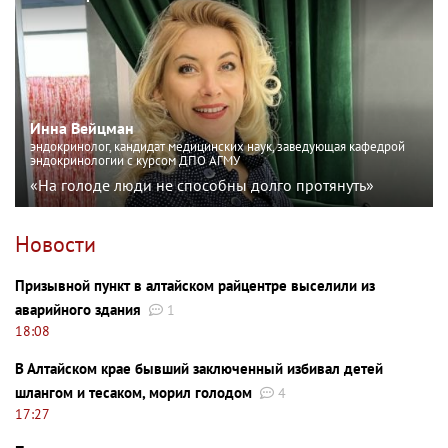
Инна Вейцман
эндокринолог, кандидат медицинских наук, заведующая кафедрой
эндокринологии с курсом ДПО АГМУ
«На голоде люди не способны долго протянуть»
Новости
Призывной пункт в алтайском райцентре выселили из
аварийного здания
1
18:08
В Алтайском крае бывший заключенный избивал детей
шлангом и тесаком, морил голодом
4
17:27