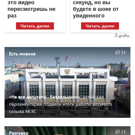
это видео
секунд, но вы
пересмотришь не
будете в шоке от
раз
увиденного
Читать далее
Читать далее
35
Есть мнение
«Не все депутаты - бездельники»:
алтайские
парламентарии подвели итоги работы восьмого
созыва АКЗС
15
Разговор