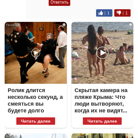
Ответить
|
1
|
1
i
i
Ролик длится
Скрытая камера на
несколько секунд, а
пляже Крыма: Что
смеяться вы
люди вытворяют,
будете долго
когда их не видят...
Читать далее
Читать далее
i
i