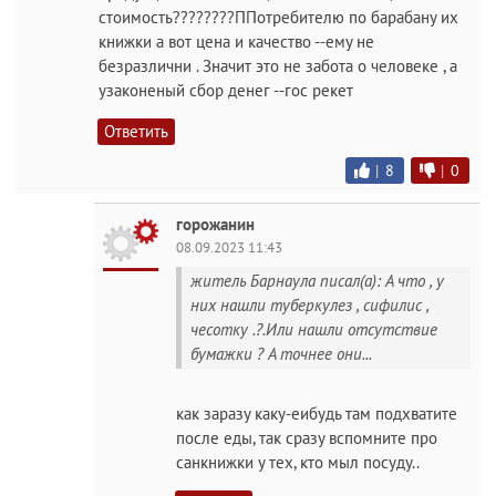
стоимость????????ППотребителю по барабану их
книжки а вот цена и качество --ему не
безразлични . Значит это не забота о человеке , а
узаконеный сбор денег --гос рекет
Ответить
|
8
|
0
горожанин
08.09.2023 11:43
житель Барнаула писал(а): А что , у
них нашли туберкулез , сифилис ,
чесотку .?.Или нашли отсутствие
бумажки ? А точнее они...
как заразу каку-еибудь там подхватите
после еды, так сразу вспомните про
санкнижки у тех, кто мыл посуду..