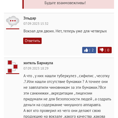
Будьте взаимовежливы!
Эльдар
07.09.2023 15:32
Вокзал для двоих. Нет, теперь уже для четверых
Ответить
|
2
|
0
житель Барнаула
07.09.2023 18:29
А что , у них нашли туберкулез , сифилис , чесотку
.?.Или нашли отсутствие бумажки ? А точнее они
не завплатили чиновникам за эти бумажки.?Все
эти санкнижки , акредитации , лицензии
придумали не для безопосности людей , а содрать
деньги на содержание чинушного аппаравта.
А вот кто проверил из чего они делают свою
продукцию на вокзале ,какого качества ,какова