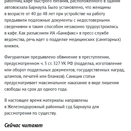
работниц кафе быстрого питания
,
расположенного в здании
автовокзала Барнаула. Было установлено
,
что женщины
в возрасте от 40 до 48 лет при устройстве на работу
предъявили подложные документы с недостоверными
сведениями и таким способом незаконно трудоустроились
в кафе. Как разъяснили ИА «Банкфакс» в пресс-службе
ведомства
,
речь идет о подделке медицинских
(
санитарных)
книжек.
Фигуранткам предъявлено обвинение в преступлении
,
предусмотренном ч. 3 ст. 327 УК РФ
(
подделка
,
изготовление
или оборот поддельных документов
,
государственных наград
,
штампов
,
печатей или бланков). Санкция статьи
предусматривает максимальное наказание в виде лишения
свободы на срок до одного года.
В настоящее время материалы направлены
в Железнодорожный районный суд Барнаула для
рассмотрения по существу.
Сейчас читают