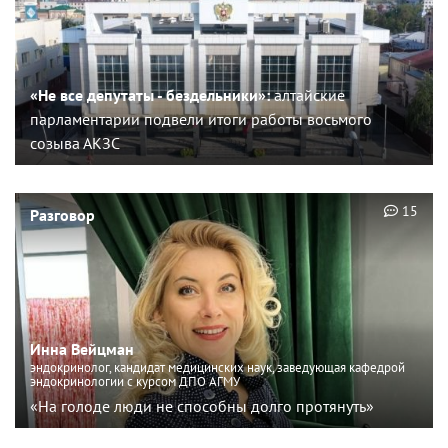
«Не все депутаты - бездельники»:
алтайские
парламентарии подвели итоги работы восьмого
созыва АКЗС
15
Разговор
Инна Вейцман
эндокринолог, кандидат медицинских наук, заведующая кафедрой
эндокринологии с курсом ДПО АГМУ
«На голоде люди не способны долго протянуть»