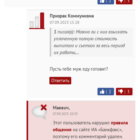
|
2
|
3
Призрак Коммунизма
07.09.2023 15:28
$ писал(а): Можно ли с них взыскать
уплоченную полную стоимость
выпитого и съетого за весь период
их работы,...
Пусть тебе муж еду готовит?
Ответить
|
2
|
3
Maeвuч,
07.09.2023 20:35
Этот пользователь нарушил
правила
общения
на сайте ИА «Банкфакс»,
поэтому его комментарий удален.