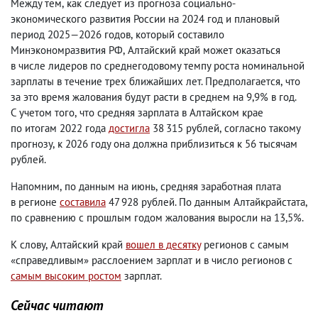
Между тем
,
как следует из прогноза социально-
экономического развития России на 2024 год и плановый
период 2025—2026 годов
,
который составило
Минэкономразвития РФ
,
Алтайский край может оказаться
в числе лидеров по среднегодовому темпу роста номинальной
зарплаты в течение трех ближайших лет. Предполагается
,
что
за это время жалования будут расти в среднем на 9,9% в год.
С учетом того
,
что средняя зарплата в Алтайском крае
по итогам 2022 года
достигла
38 315 рублей
,
согласно такому
прогнозу
,
к 2026 году она должна приблизиться к 56 тысячам
рублей.
Напомним
,
по данным на июнь
,
средняя заработная плата
в регионе
составила
47 928 рублей. По данным Алтайкрайстата
,
по сравнению с прошлым годом жалования выросли на 13,5%.
К слову
,
Алтайский край
вошел в десятку
регионов с самым
«справедливым» расслоением зарплат и в число регионов с
самым высоким ростом
зарплат.
Сейчас читают