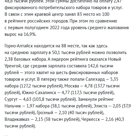
48,6 тысячи рублей. Этой суммы достаточно на оплату 2,47
фиксированного потребительского набора товаров и услуг.
В связи с этим краевой центр занял 83 место из 100
в рейтинге российских городов. При этом по сравнению
с первым полугодием 2022 года уровень среднего жалования
вырос на 16,9%.
Горно-Алтайск находится на 88 месте
,
так как здесь
на среднюю зарплату в 50,1 тысячи рублей можно позволить
2,38 базовых набора. А л
идером рейтинга оказался Новый
Уренгой
,
где средняя зарплата составила 142,6 тысячи
рублей — этого хватит на шесть фиксированных наборов
товаров и услуг. В пятерку также попали Салехард — 5,35
набора
(
127,2 тысячи рублей), Москва — 4,78
(
137,7 тысячи
рублей), Южно-Сахалинск — 4,77
(
117,5 тысячи рублей),
Сургут — 4,63
(
103,8 тысячи рублей). З
амкнули рейтинг
Нальчик — 1,97 набора
(
38,1 тысячи рублей), Элиста — 2,03
(
37,9
тысячи рублей), Грозный — 2,10
(
40 тысяч рублей),
Владикавказ — 2,15
(
38 тысяч рублей), Черкесск — 2,16
(
40,3
тысячи рублей).