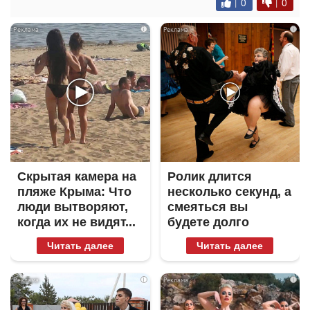
|
0
|
0
i
i
Скрытая камера на
Ролик длится
пляже Крыма: Что
несколько секунд, а
люди вытворяют,
смеяться вы
когда их не видят...
будете долго
Читать далее
Читать далее
i
i