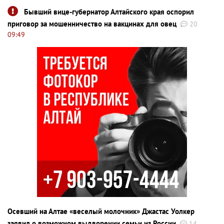
Бывший вице-губернатор Алтайского края оспорил
приговор за мошенничество на вакцинах для овец
20
09:49
Осевший на Алтае «веселый молочник» Джастас Уолкер
заявил о возможном выдворении семьи из России
14