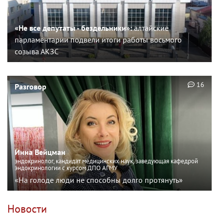
«Не все депутаты - бездельники»:
алтайские
парламентарии подвели итоги работы восьмого
созыва АКЗС
16
Разговор
Инна Вейцман
эндокринолог, кандидат медицинских наук, заведующая кафедрой
эндокринологии с курсом ДПО АГМУ
«На голоде люди не способны долго протянуть»
Новости