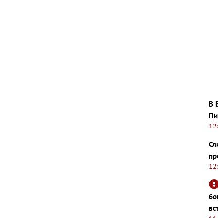
В 
Пи
12
Сл
пр
12
бо
вс