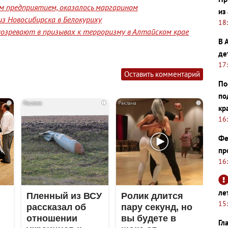
им предприятием, оказалось маргарином
из
з Новосибирска в Белокуриху
18
озревают в призывах к терроризму в Алтайском крае
В 
де
17
Оставить комментарий
По
по
i
i
i
кр
16
Фе
пр
16
ле
Пленный из ВСУ
Ролик длится
15
рассказал об
пару секунд, но
отношении
вы будете в
Гл