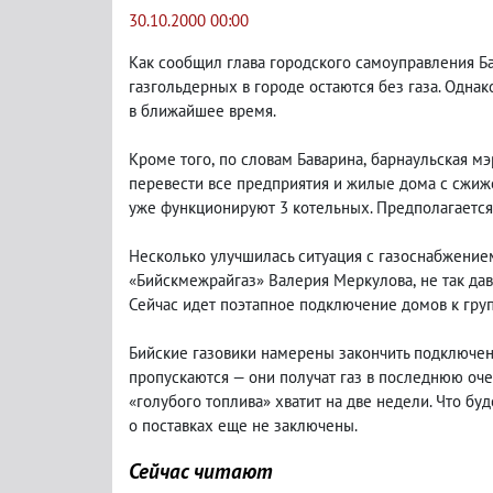
30.10.2000 00:00
Как сообщил глава городского самоуправления Б
газгольдерных в городе остаются без газа. Однак
в ближайшее время.
Кроме того
,
по словам Баварина
,
барнаульская мэ
перевести все предприятия и жилые дома с сжиже
уже функционируют 3 котельных. Предполагается
Несколько улучшилась ситуация с газоснабжение
«Бийскмежрайгаз» Валерия Меркулова
,
не так да
Сейчас идет поэтапное подключение домов к гру
Бийские газовики намерены закончить подключен
пропускаются — они получат газ в последнюю оч
«голубого топлива» хватит на две недели. Что бу
о поставках еще не заключены.
Сейчас читают