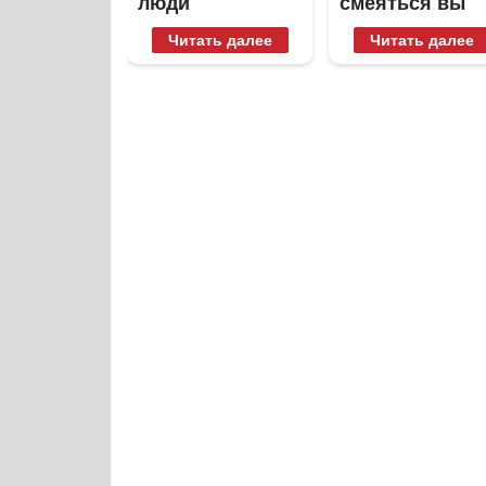
люди
смеяться вы
вытворяют,
будете долго
Читать далее
Читать далее
когда их не
видят...