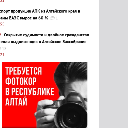
:32
спорт продукции АПК из Алтайского края в
раны ЕАЭС вырос на 60 %
1
:55
Сокрытие судимости и двойное гражданство
сеяли выдвиженцев в Алтайское Заксобрание
18
:21