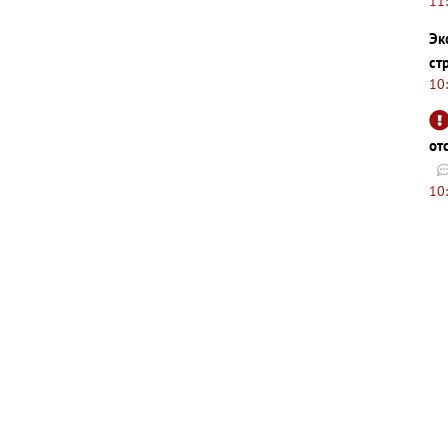
11
Эк
ст
10
от
10