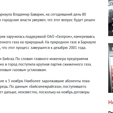
арнаула Владимир Баварин
,
на сегодняшний день 80
о городские власти уверяют
,
что этот вопрос будет решен
рия заручилась поддержкой ОАО «Газпром», намереваясь
нного газа на природный. На природном газе в Барнауле
,
что этот процесс завершится к декабрю 2001 года.
м Бийска. По словам главного инженера предприятия
вно в город поступила крупная партия сжиженного газа.
пповым газовым установкам.
ие к 5 ноября. Наиболее задолжавшие абоненты пока
ередь. По данным «Бийскмежрайгаза», поступившего
дет дальше
,
неизвестно
,
поскольку на ноябрь договоры
Н
Пр