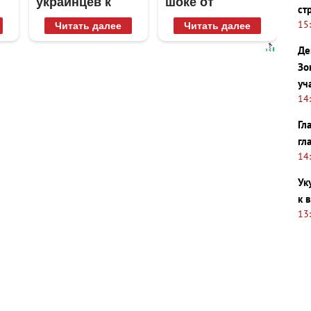
украинцев к
шоке от
ст
Донецку и
увиденного
15
Читать далее
Читать далее
Луганску
Де
Зо
уч
14
Гл
гл
14
Ук
к 
13