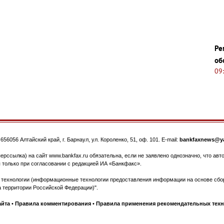
Ре
об
09
.
656056
Алтайский край, г. Барнаул
,
ул. Короленко, 51, оф. 101
. E-mail:
bankfaxnews@ya
ерссылка) на сайт www.bankfax.ru обязательна, если не заявлено однозначно, что ав
 только при согласовании с редакцией ИА «Банкфакс».
ехнологии (информационные технологии предоставления информации на основе сбора
 территории Российской Федерации)".
айта
•
Правила комментирования
•
Правила применения рекомендательных тех