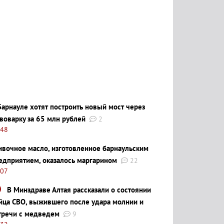
Барнауле хотят построить новый мост через
воварку за 65 млн рублей
2
:48
ивочное масло, изготовленное барнаульским
едприятием, оказалось маргарином
22
:07
В Минздраве Алтая рассказали о состоянии
йца СВО, выжившего после удара молнии и
тречи с медведем
9