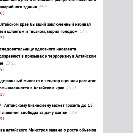
 аварийного здания
2
:08
Алтайском крае бывший заключенный избивал
тей шлангом и тесаком, морил голодом
5
:27
следовательницу одиозного иноагента
дозревают в призывах к терроризму в Алтайском
ае
12
:52
деральный министр и сенатор оценили развитие
омышленности в Алтайском крае
13
:19
Алтайскому бизнесмену может грозить до 15
т лишения свободы за дачу взятки
6
:51
ава алтайского Минстроя заявил о росте объемов