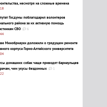
роительства, несмотря на сложные времена
:18
путат Госдумы поблагодарил волонтеров
нального района за их активную помощь
астникам СВО
6
:44
аве Минобрнауки доложили о грядущем ремонте
авного корпуса Горно-Алтайского университета
:04
усы домашних собак чаще приводят барнаульцев
врачам, чем укусы бездомных
1
:22