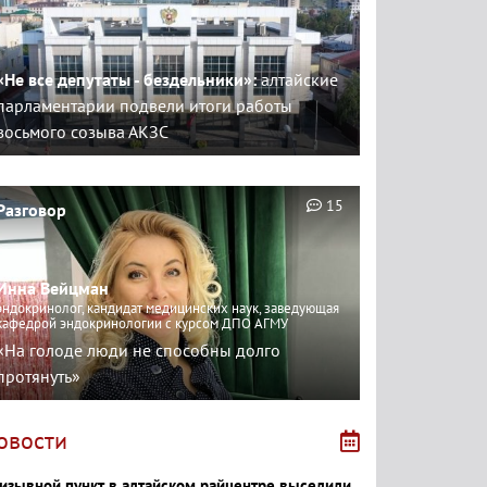
«Не все депутаты - бездельники»:
алтайские
парламентарии подвели итоги работы
восьмого созыва АКЗС
15
Разговор
Инна Вейцман
эндокринолог, кандидат медицинских наук, заведующая
кафедрой эндокринологии с курсом ДПО АГМУ
«На голоде люди не способны долго
протянуть»
овости
изывной пункт в алтайском райцентре выселили